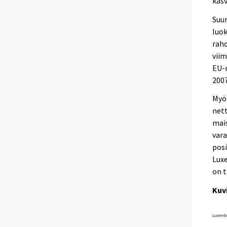
kasv
Suu
luo
raho
viim
EU-m
2007
Myös
nett
mais
vara
posi
Luxe
on t
Kuv