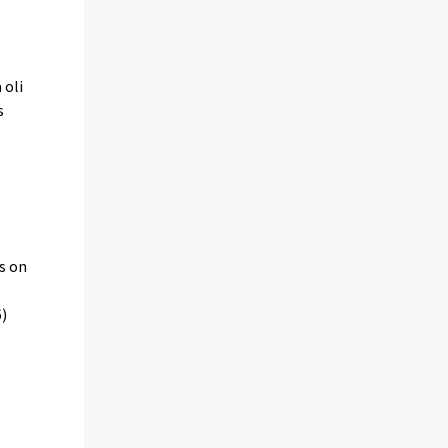
a
 oli
s
s on
6)