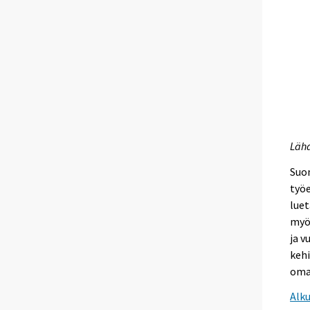
Lähd
Suom
työ
luet
myös
ja v
kehi
oma
Alk