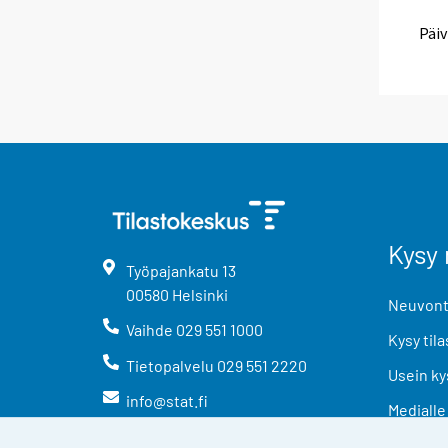
Päiv
Kysy 
Työpajankatu
13
00580
Helsinki
Neuvonta
Vaihde
029 551 1000
Kysy tila
Tietopalvelu
029 551 2220
Usein ky
info@stat.fi
Medialle