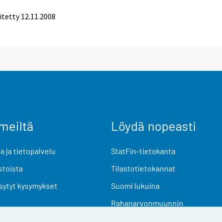
itetty
12.11.2008
meiltä
Löydä nopeasti
 ja tietopalvelu
StatFin-tietokanta
stoista
Tilastotietokannat
sytyt kysymykset
Suomi lukuina
Rahanarvonmuunnin
Tulevat julkaisut