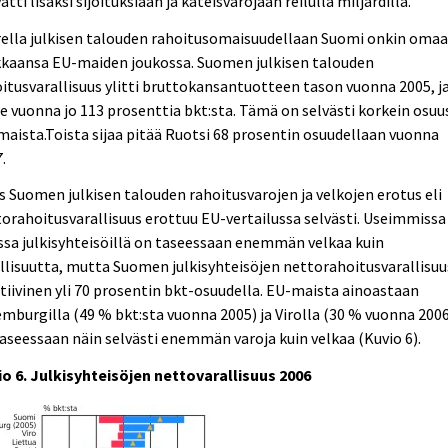
atti lisäksi sijoituksiaan ja käteisvarojaan reilulla miljardilla.
rella julkisen talouden rahoitusomaisuudellaan Suomi onkin oma
kkaansa EU-maiden joukossa. Suomen julkisen talouden
itusvarallisuus ylitti bruttokansantuotteen tason vuonna 2005, ja
e vuonna jo 113 prosenttia bkt:sta. Tämä on selvästi korkein osuu
aista.Toista sijaa pitää Ruotsi 68 prosentin osuudellaan vuonna
.
 Suomen julkisen talouden rahoitusvarojen ja velkojen erotus eli
orahoitusvarallisuus erottuu EU-vertailussa selvästi. Useimmissa
sa julkisyhteisöillä on taseessaan enemmän velkaa kuin
llisuutta, mutta Suomen julkisyhteisöjen nettorahoitusvarallisuu
tiivinen yli 70 prosentin bkt-osuudella. EU-maista ainoastaan
mburgilla (49 % bkt:sta vuonna 2005) ja Virolla (30 % vuonna 200
aseessaan näin selvästi enemmän varoja kuin velkaa (Kuvio 6).
io 6. Julkisyhteisöjen nettovarallisuus 2006