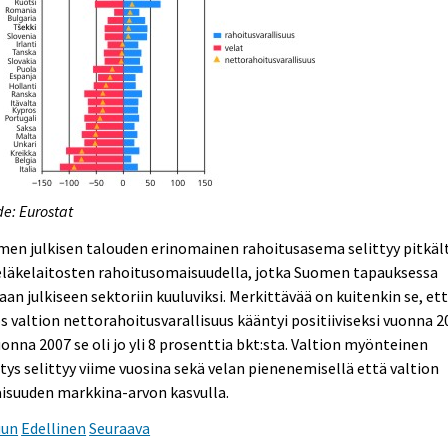
e: Eurostat
en julkisen talouden erinomainen rahoitusasema selittyy pitkält
eläkelaitosten rahoitusomaisuudella, jotka Suomen tapauksessa
aan julkiseen sektoriin kuuluviksi. Merkittävää on kuitenkin se, et
 valtion nettorahoitusvarallisuus kääntyi positiiviseksi vuonna 2
uonna 2007 se oli jo yli 8 prosenttia bkt:sta. Valtion myönteinen
tys selittyy viime vuosina sekä velan pienenemisellä että valtion
isuuden markkina-arvon kasvulla.
uun
Edellinen
Seuraava