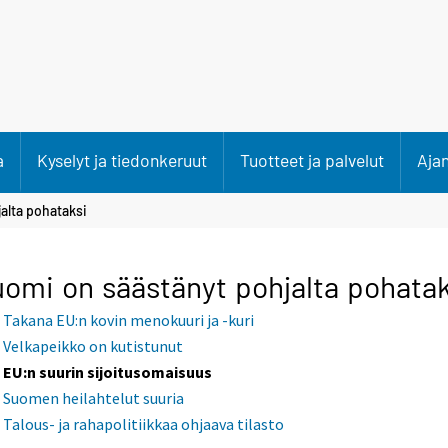
a
Kyselyt ja tiedonkeruut
Tuotteet ja palvelut
Aja
alta pohataksi
omi on säästänyt pohjalta pohatak
Takana EU:n kovin menokuuri ja -kuri
Velkapeikko on kutistunut
EU:n suurin sijoitusomaisuus
Suomen heilahtelut suuria
Talous- ja rahapolitiikkaa ohjaava tilasto