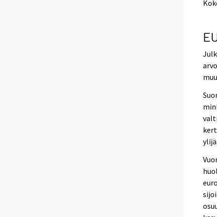
Kok
EU
Jul
arvo
muut
Suom
mink
valt
kert
ylij
Vuon
huol
euro
sijo
osuu