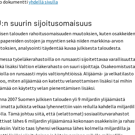
o dokumentti
yhdellä sivulla
:n suurin sijoitusomaisuus
kisen talouden rahoitusomaisuuden muutoksien, kuten osakkeiden
papereiden ostojen ja myyntien sekä niiden markkina-arvon
oksien, analysointi täydentää kuvaa julkisesta taloudesta.
essa työeläkerahastoilla on runsaasti sijoitettavaa varallisuutta
ä lisäksi Valtion eläkerahasto on suuri sijoittaja. Osakeomistust
iolla on runsaasti myös valtionyhtiöissä. Alijäämä- ja velkatilasto
oo, miten alijäämää on katettu velanottamisen lisäksi tai mihin
äämää on käytetty velan pienentämisen lisäksi.
na 2007 Suomen julkisen talouden yli 9 miljardin ylijäämästä
imatta julkista velkaa lyhennettiin vain reilulla kahdella miljardil
lla. Tämä johtuu siitä, että (velattomat) sosiaaliturvarahastot
ittivat lähes 6 miljardin ylijäämänsä kokonaan osakkeisiin ja rahas
ksiin. Valtio taas lyhensi velkaansa lähes kolmella miljardilla ja