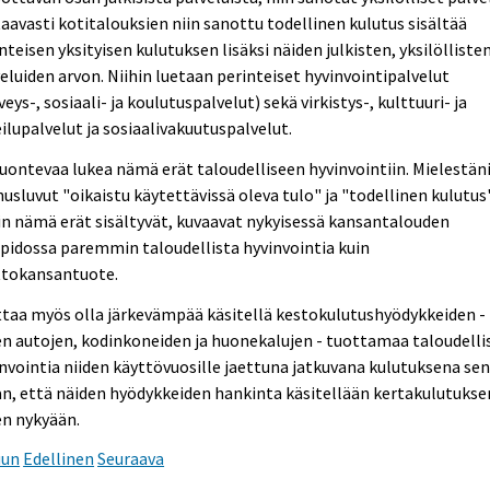
aavasti kotitalouksien niin sanottu todellinen kulutus sisältää
nteisen yksityisen kulutuksen lisäksi näiden julkisten, yksilölliste
eluiden arvon. Niihin luetaan perinteiset hyvinvointipalvelut
veys-, sosiaali- ja koulutuspalvelut) sekä virkistys-, kulttuuri- ja
ilupalvelut ja sosiaalivakuutuspalvelut.
uontevaa lukea nämä erät taloudelliseen hyvinvointiin. Mielestän
usluvut "oikaistu käytettävissä oleva tulo" ja "todellinen kulutus"
in nämä erät sisältyvät, kuvaavat nykyisessä kansantalouden
npidossa paremmin taloudellista hyvinvointia kuin
ttokansantuote.
taa myös olla järkevämpää käsitellä kestokulutushyödykkeiden -
n autojen, kodinkoneiden ja huonekalujen - tuottamaa taloudelli
nvointia niiden käyttövuosille jaettuna jatkuvana kulutuksena se
an, että näiden hyödykkeiden hankinta käsitellään kertakulutuks
en nykyään.
uun
Edellinen
Seuraava