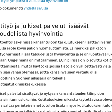
Myös ympäristö vaikuttaa hyvinvointiin
o dokumentti
yhdellä sivulla
tityö ja julkiset palvelut lisäävät
loudellista hyvinvointia
toehtolaskelmissa kansantuloon tai kulutukseen lisättäviin eriin
lla ei ole kovin paljon huomauttamista. Esimerkiksi palkaton
työ varmasti lisää taloudellista hyvinvointia ja se on luontevaa lu
an. Ongelmana on mittaaminen. EU:n piirissä on jo sovittu koti
ttamisesta, mutta käyttökelpoisia tietoja on valitettavasti vielä
n liian vähän olemassa, jotta kansainvälinen vertailu olisi
ollinen. Suomen aikasarja on tekeillä
uttajatutkimuskeskuksessa.
iset palvelut sisältyvät jo nykyään kansantalouden tilinpidon
eisiin tunnuslukuihin. Kotitalouksien oikaistu käytettävissä oleva
 sisältää perinteisen nettotulon lisäksi myös kotitalouksien tulok
ottavan osan julkisista palveluista, niin sanotut yksilölliset palve