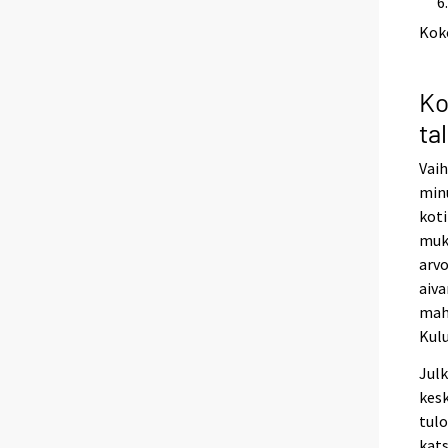
Kok
Ko
ta
Vaih
minu
koti
muka
arvo
aiva
mahd
Kul
Julk
kesk
tulo
kats