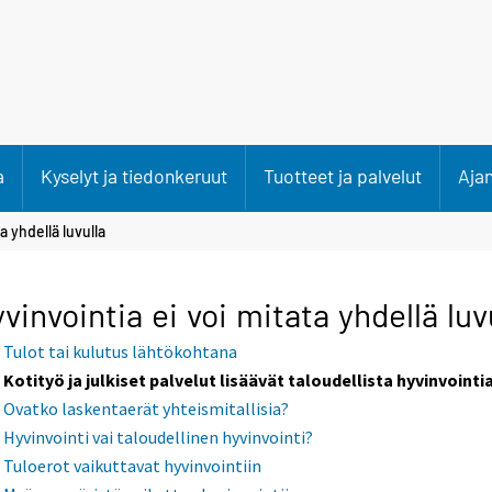
a
Kyselyt ja tiedonkeruut
Tuotteet ja palvelut
Aja
a yhdellä luvulla
vinvointia ei voi mitata yhdellä luv
Tulot tai kulutus lähtökohtana
Kotityö ja julkiset palvelut lisäävät taloudellista hyvinvointi
Ovatko laskentaerät yhteismitallisia?
Hyvinvointi vai taloudellinen hyvinvointi?
Tuloerot vaikuttavat hyvinvointiin