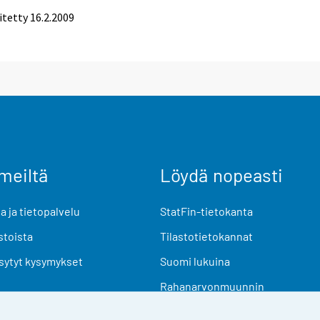
itetty
16.2.2009
meiltä
Löydä nopeasti
 ja tietopalvelu
StatFin-tietokanta
stoista
Tilastotietokannat
sytyt kysymykset
Suomi lukuina
Rahanarvonmuunnin
Tulevat julkaisut