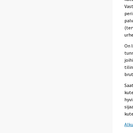
Vast
peri
palv
(ter
urhe
On l
tunn
joih
tili
bru
Saat
kute
hyvi
sija
kut
Alk