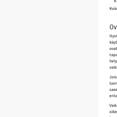
Kok
Ov
Hyvi
käyt
ovat
tapa
help
vaik
Jois
luo
saas
eril
Vaik
oik