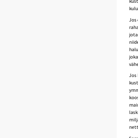
kust
kulu
Jos
raha
jota
niid
halu
joka
väh
Jos
kust
ymmä
koo
mai
las
mil
nett