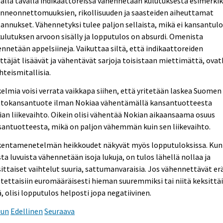
lla tavalla indikaattoreissa vähennetään kulutuksesta esimerkik
enneonnettomuuksien, rikollisuuden ja saasteiden aiheuttamat
annukset. Vähennetyksi tulee paljon sellaista, mikä ei kansantul
kulutuksen arvoon sisälly ja lopputulos on absurdi. Omenista
nnetään appelsiineja. Vaikuttaa siltä, että indikaattoreiden
ttäjät lisäävät ja vähentävät sarjoja toisistaan miettimättä, ova
hteismitallisia.
elmia voisi verrata vaikkapa siihen, että yritetään laskea Suomen
ttokansantuote ilman Nokiaa vähentämällä kansantuotteesta
an liikevaihto. Oikein olisi vähentää Nokian aikaansaama osuus
antuotteesta, mikä on paljon vähemmän kuin sen liikevaihto.
kentamenetelmän heikkoudet näkyvät myös lopputuloksissa. Kun
sta luvuista vähennetään isoja lukuja, on tulos lähellä nollaa ja
ittaiset vaihtelut suuria, sattumanvaraisia. Jos vähennettävät er
tettaisiin euromääräisesti hieman suuremmiksi tai niitä keksittäi
ä, olisi lopputulos helposti jopa negatiivinen.
uun
Edellinen
Seuraava