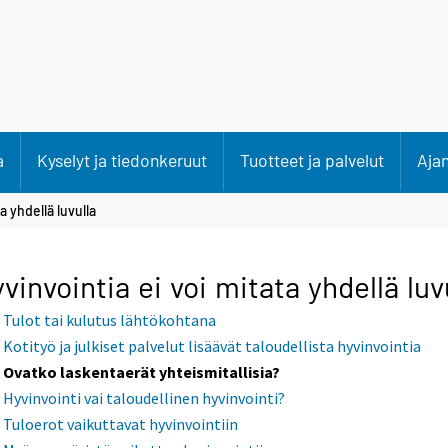
a
Kyselyt ja tiedonkeruut
Tuotteet ja palvelut
Aja
a yhdellä luvulla
vinvointia ei voi mitata yhdellä luv
Tulot tai kulutus lähtökohtana
Kotityö ja julkiset palvelut lisäävät taloudellista hyvinvointia
Ovatko laskentaerät yhteismitallisia?
Hyvinvointi vai taloudellinen hyvinvointi?
Tuloerot vaikuttavat hyvinvointiin