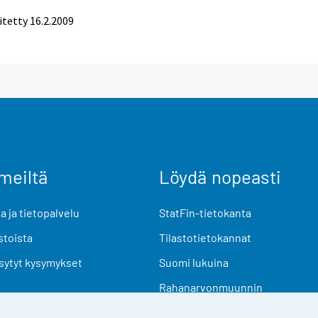
itetty
16.2.2009
meiltä
Löydä nopeasti
 ja tietopalvelu
StatFin-tietokanta
stoista
Tilastotietokannat
sytyt kysymykset
Suomi lukuina
Rahanarvonmuunnin
Tulevat julkaisut