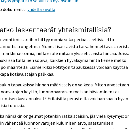
Myös ympäristö vaikuttaa hyvinvointiin
o dokumentti
yhdellä sivulla
atko laskentaerät yhteismitallisia?
nvointimittareihin liittyy monia sekä periaatteellisia että
ännöllisiä ongelmia. Monet lisättävistä tai vähennettävistä erist
 markkinattomia, niillä ei ole mitään yksiselitteistä hintaa. Joiss
uksissa tällainen sopiva, kaikkien hyväksymä hinta lienee melko
po määritellä. Esimerkiksi kotityön tapauksessa voidaan käyttää
kapa kotiavustajan palkkaa.
sakin tapauksissa hinnan määrittely on vaikeaa. Miten arvotetaa
nnonvarojen käyttö, luonnonvaraisen metsän häviäminen tai
tumisen kustannukset? Erilaisilla perusteilla voidaan saada hyvin
aisia tuloksia.
ka nämäkin ongelmat jotenkin ratkaistaisiin, jää vielä kysymys: o
ein vähentää luonnonvarojen kulumisen arvo, saastumisen