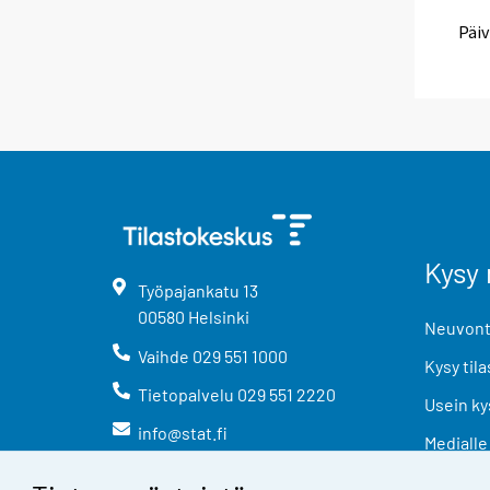
Päiv
Kysy 
Työpajankatu
13
00580
Helsinki
Neuvonta
Vaihde
029 551 1000
Kysy tila
Tietopalvelu
029 551 2220
Usein ky
info@stat.fi
Medialle