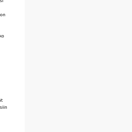
si
oon
tko
ät
siin