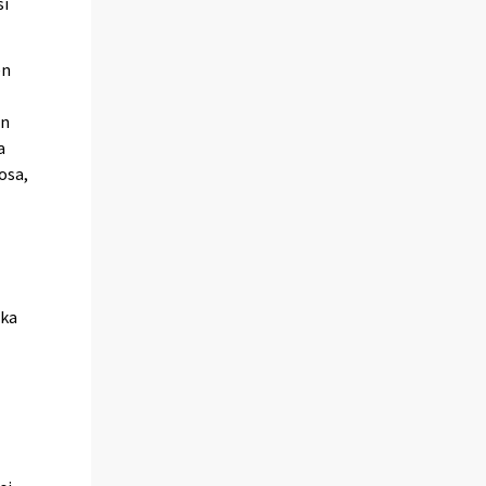
si
en
on
a
osa,
oka