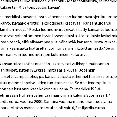
annukset tai rikollisuuden kustannukset lähtöluvuista, esimerkik
tuksesta? Mitä lopputulos kuvaa?
 esimerkiksi kansantulosta vähennetään luonnonvarojen kulumis
-arvo, kuvaako erotus "ekologisesti kestävää" kansantuloa vai
kin ihan muuta? Koska luonnonvarat eivät sisälly kansantuloon, 
en arvon vähentäminen hyvin kyseenalaista. Jos tällaisia laskelmi
taan tehdä, eikö viisaampaa olisi vähentää kansantulosta vain se 
 on aikaansaatu liiallisella luonnonvarojen kuluttamisella? Se on
emmän kuin luonnonvarojen kulumisen koko arvo.
 kansantulosta vähennetään vastaavasti vaikkapa mainonnan
annukset, kuten ISEW:ssä, mitä sarja kuvaa? Jotenkin
rrettävämpää olisi, jos kansantulosta vähennettäisiin se osa, j
stuu mainontapalveluiden tuottamisesta. Se on pienempi kuin
nonnan kustannukset kokonaisuutena. Esimerkiksi ISEW-
kelmissaan Hoffrén vähentää mainonnan kuluina Suomessa 1,4
jardia euroa vuonna 2000. Samana vuonna mainonnan tuottama
oarvonlisäys osana kansantuloa oli vain 0,3 miljardia euroa.