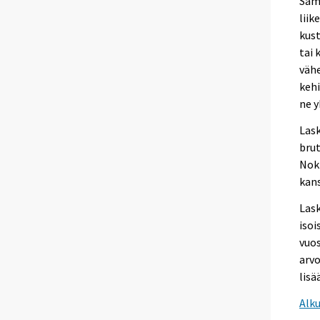
Sama
liik
kust
tai 
vähe
kehi
ne y
Lask
bru
Noki
kans
Las
isoi
vuos
arvo
lisä
Alk