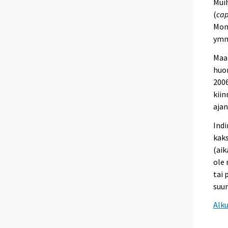
Muih
(
cap
Moni
ymm
Maai
huom
2006
kiin
aja
Ind
kaks
(ai
ole 
tai 
suur
Alk