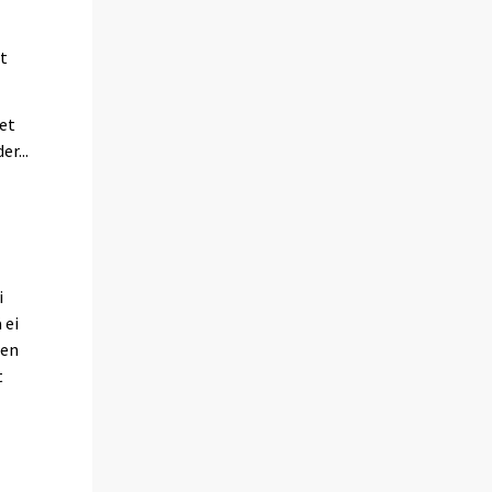
et
et
r...
i
 ei
nen
t