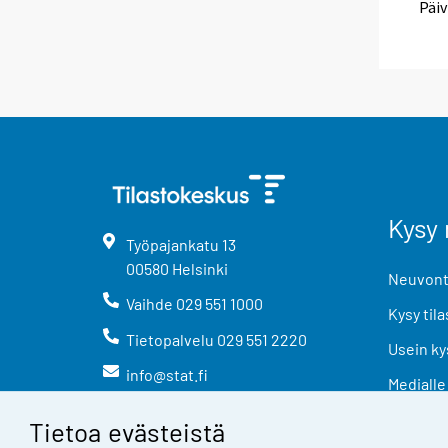
Päiv
Kysy 
Työpajankatu
13
00580
Helsinki
Neuvonta
Vaihde
029 551 1000
Kysy tila
Tietopalvelu
029 551 2220
Usein ky
info@stat.fi
Medialle
Tietoa evästeistä