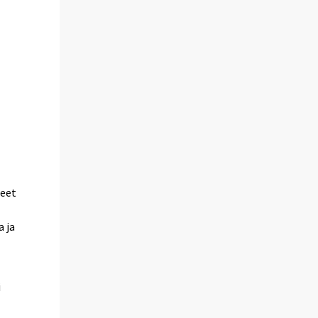
neet
a ja
i