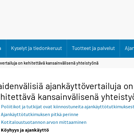
a
Kyselyt ja tiedonkeruut
Tuotteet ja palvelut
Aja
vertailuja on kehitettävä kansainvälisenä yhteistyönä
idenvälisiä ajankäyttövertailuja on
hitettävä kansainvälisenä yhteist
Poliitikot ja tutkijat ovat kiinnostuneita ajankäyttötutkimukses
Ajankäyttötutkimuksen pitkä perinne
Kotitaloustuotannon arvon mittaaminen
Köyhyys ja ajankäyttö