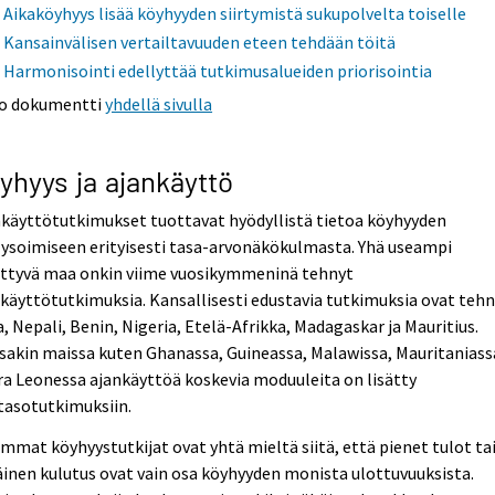
Aikaköyhyys lisää köyhyyden siirtymistä sukupolvelta toiselle
Kansainvälisen vertailtavuuden eteen tehdään töitä
Harmonisointi edellyttää tutkimusalueiden priorisointia
o dokumentti
yhdellä sivulla
yhyys ja ajankäyttö
käyttötutkimukset tuottavat hyödyllistä tietoa köyhyyden
ysoimiseen erityisesti tasa-arvonäkökulmasta. Yhä useampi
ittyvä maa onkin viime vuosikymmeninä tehnyt
käyttötutkimuksia. Kansallisesti edustavia tutkimuksia ovat teh
a, Nepali, Benin, Nigeria, Etelä-Afrikka, Madagaskar ja Mauritius.
sakin maissa kuten Ghanassa, Guineassa, Malawissa, Mauritaniass
ra Leonessa ajankäyttöä koskevia moduuleita on lisätty
tasotutkimuksiin.
mmat köyhyystutkijat ovat yhtä mieltä siitä, että pienet tulot ta
inen kulutus ovat vain osa köyhyyden monista ulottuvuuksista.