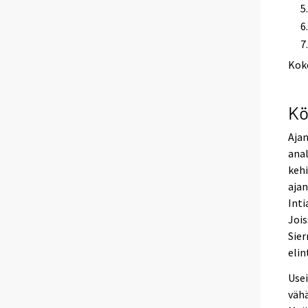
Kok
Kö
Ajan
anal
keh
ajan
Inti
Jois
Sier
elin
Usei
vähä