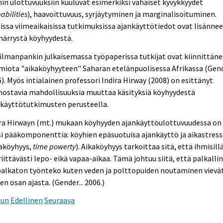
in ulottuvuuksiin kuuluvat esimerkiksi vähäiset kyvykkyydet
abilities
), haavoittuvuus, syrjäytyminen ja marginalisoituminen.
ssa viimeaikaisissa tutkimuksissa ajankäyttötiedot ovat lisänne
ärrystä köyhyydestä.
lmanpankin julkaisemassa työpaperissa tutkijat ovat kiinnittäne
iota "aikaköyhyyteen" Saharan etelänpuolisessa Afrikassa (Gende
). Myös intialainen professori Indira Hirway (2008) on esittänyt
nostavia mahdollisuuksia muuttaa käsityksiä köyhyydestä
nkäyttötutkimusten perusteella.
ira Hirwayn (mt.) mukaan köyhyyden ajankäyttöulottuvuudessa on
i pääkomponenttia: köyhien epäsuotuisa ajankäyttö ja aikastress
kaköyhyys,
time powerty
). Aikaköyhyys tarkoittaa sitä, että ihmisillä
riittävästi lepo- eikä vapaa-aikaa. Tämä johtuu siitä, että palkalli
palkaton työnteko kuten veden ja polttopuiden noutaminen vievä
en osan ajasta. (Gender... 2006.)
uun
Edellinen
Seuraava