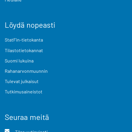
Löydä nopeasti
StatFin-tietokanta
Tilastotietokannat
Suomi lukuina
Rahanarvonmuunnin
Tulevat julkaisut
Tutkimusaineistot
Seuraa meitä
Tilaa uutisviesti