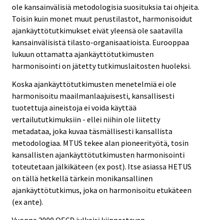
ole kansainvälisiä metodologisia suosituksia tai ohjeita.
Toisin kuin monet muut perustilastot, harmonisoidut
ajankäyttötutkimukset eivät yleensä ole saatavilla
kansainvälisistä tilasto-organisaatioista. Eurooppaa
lukuun ottamatta ajankäyttötutkimusten
harmonisointi on jätetty tutkimuslaitosten huoleksi.
Koska ajankäyttötutkimusten menetelmiä ei ole
harmonisoitu maailmanlaajuisesti, kansallisesti
tuotettuja aineistoja ei voida käyttää
vertailututkimuksiin - ellei niihin ole liitetty
metadataa, joka kuvaa täsmällisesti kansallista
metodologiaa. MTUS tekee alan pioneerityötä, tosin
kansallisten ajankäyttötutkimusten harmonisointi
toteutetaan jälkikäteen (ex post). Itse asiassa HETUS
on tällä hetkellä tärkein monikansallinen
ajankäyttötutkimus, joka on harmonisoitu etukäteen
(ex ante).
Vuonna 2009 OECD julkaisi kiinnostavan