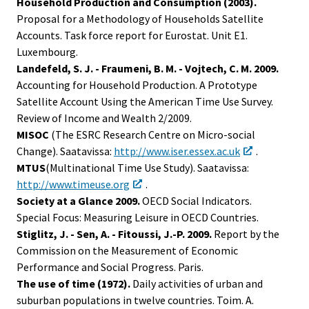
Household Production and Consumption (2003).
Proposal for a Methodology of Households Satellite
Accounts. Task force report for Eurostat. Unit E1.
Luxembourg.
Landefeld, S. J. - Fraumeni, B. M. - Vojtech, C. M. 2009.
Accounting for Household Production. A Prototype
Satellite Account Using the American Time Use Survey.
Review of Income and Wealth 2/2009.
MISOC
(The ESRC Research Centre on Micro-social
Change). Saatavissa:
http://www.iser.essex.ac.uk
.
MTUS
(Multinational Time Use Study). Saatavissa:
http://www.timeuse.org
.
Society at a Glance 2009.
OECD Social Indicators.
Special Focus: Measuring Leisure in OECD Countries.
Stiglitz, J. - Sen, A. - Fitoussi, J.-P. 2009.
Report by the
Commission on the Measurement of Economic
Performance and Social Progress. Paris.
The use of time (1972).
Daily activities of urban and
suburban populations in twelve countries. Toim. A.