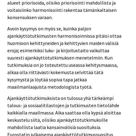
alueet priorisoida, olisiko priorisointi mahdollista ja
voitaisiinko harmonisointi rakentaa tämänkaltaisen
konsensuksen varaan.
Avoin kysymys on myös se, kuinka paljon
ajankäyttötutkimusten harmonisoinnissa pitäisi ottaa
huomioon kehittyneiden ja kehittyvien maiden välisiä
eroja; esimerkiksi luku- ja kirjoitustaito vaikuttaa
suuresti ajankäyttötutkimuksen menetelmiin. Kun
tutkimuksia on jo toteutettu useassa kehitysmaassa,
alkaa olla riittävästi kokemusta selvittää tätä
kysymystä ja löytää sopiva tapa jatkaa
maailmanlaajuista metodologista työtä.
Ajankäyttötutkimuksista on tulossa yhä tärkeämpi
talous- ja sosiaalitilastojen ja tutkimusten tietolähde
kaikkialla maailmassa. Aika saattaa olla kypsä aloittaa
keskustelu siitä, olisiko ajankäyttötutkimuksille
mahdollista laatia kansainvälisiä suosituksia.
Eurostatin julkaisema ajankäyttötutkimussuositus