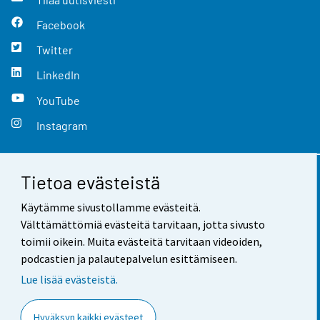
Facebook
Twitter
LinkedIn
YouTube
Instagram
Tietoa evästeistä
Yhteystiedot
Käytämme sivustollamme evästeitä.
Palaute
Välttämättömiä evästeitä tarvitaan, jotta sivusto
toimii oikein. Muita evästeitä tarvitaan videoiden,
Käyttöehdot
podcastien ja palautepalvelun esittämiseen.
Tietosuoja
Lue lisää evästeistä.
Saavutettavuus
Hyväksyn kaikki evästeet