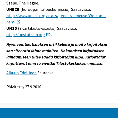
Szalai. The Hague.
UNECE
(Euroopan talouskomissio). Saatavissa:
http://www.unece.org/stats/gender/timeuse/Welcome.
html
.
UNSD
(YK:n tilasto-osasto). Saatavissa:
http://unstats.un.org
.
Hyvinvointikatsauksen artikkeleita ja muita kirjoituksia
saa siteerata lähde mainiten. Kokonaisen kirjoituksen
lainaamiseen tulee saada kirjoittajan lupa. Kirjoittajat
kirjoittavat omissa eivätkä Tilastokeskuksen nimissä.
Alkuun
Edellinen
Seuraava
Päivitetty
27.9.2010