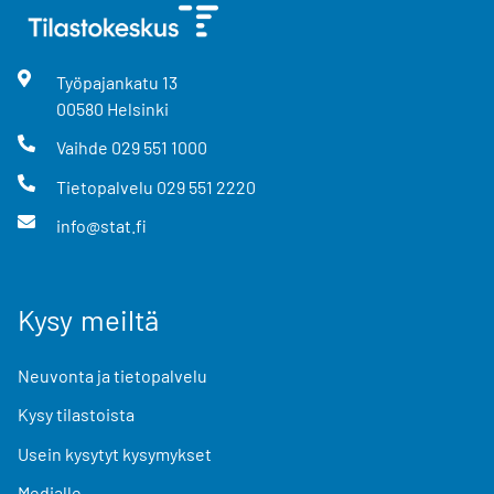
Työpajankatu
13
00580
Helsinki
Vaihde
029 551 1000
Tietopalvelu
029 551 2220
info@stat.fi
Kysy meiltä
Neuvonta ja tietopalvelu
Kysy tilastoista
Usein kysytyt kysymykset
Medialle