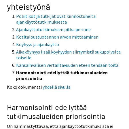
yhteistyönä
o
o
o
o
o
i
i
i
i
i
Poliitikot ja tutkijat ovat kiinnostuneita
s
s
s
s
s
ajankäyttötutkimuksesta
e
e
e
e
e
Ajankäyttötutkimuksen pitkä perinne
e
e
e
e
e
Kotitaloustuotannon arvon mittaaminen
n
n
n
n
n
Köyhyys ja ajankäyttö
p
p
p
p
p
Aikaköyhyys lisää köyhyyden siirtymistä sukupolvelta
a
a
a
a
a
toiselle
l
l
l
l
l
Kansainvälisen vertailtavuuden eteen tehdään töitä
v
v
v
v
v
Harmonisointi edellyttää tutkimusalueiden
e
e
e
e
e
priorisointia
l
l
l
l
l
Koko dokumentti
yhdellä sivulla
u
u
u
u
u
u
u
u
u
u
n
n
n
n
n
Harmonisointi edellyttää
.
.
.
.
.
tutkimusalueiden priorisointia
On hämmästyttävää, että ajankäyttötutkimuksista ei