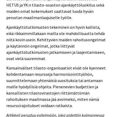
HETUS ja YK:n tilasto-osaston ajankäyttöluokitus sekä
maiden omat kokemukset saattavat luoda hyvän
perustan maailmanlaajuiselle työlle.
Ajankäyttötutkimusten tekeminen on hyvin kallista,
eikä rikkaimmillakaan mailla ole mahdollisuutta tehdä
niitä kovin usein. Kehittyvien maiden rahoitusongelmat
ja käytännön ongelmat, jotka liittyvät
ajankäyttötutkimusten jatkamiseen ja laajentamiseen,
ovat vielä suuremmat.
Kansainväliset tilasto-organisaatiot eivät ole kyenneet
kohdentamaan resursseja harmonisointityöhön,
suunnittelemaan yhtenäisiä suosituksia tai antamaan
maille hyödyllisiä ohjeita. Pienenevien budjettien ja
kansallisten tilastovirastojen riittämättömän
rahoituksen maailmassa jää avoimeksi, miten nämä
resurssirajoitukset voidaan ratkaista.
Artikkeli perustuu esitelmään, joka pidettiin kolmannessa