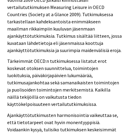
vertailututkimuksen Measuring Leisure in OECD
Countries (Society at a Glance 2009). Tutkimuksessa
tarkastellaan kahdeksantoista enimmäkseen
maailman rikkaimpiin kuuluvan jäsenmaan
ajankäyttötutkimuksia. Tutkimus sisältää liitteen, jossa
kuvataan lähdetietoja eli jäsenmaissa koottuja
ajankäyttötutkimuksia ja suurimpia maidenvälisiä eroja.
Tärkeimmät OECD:n tutkimuksessa listatut erot
koskevat otoksen suunnittelua, toimintojen
luokituksia, päiväkirjapäivien lukumäärää,
tutkimusajankohtaa sekä samanaikaisten toimintojen
ja puolisoiden toimintojen merkitsemistä. Kaikilla
näillä tekijöillä on vaikutusta tiedon
käyttökelpoisuuteen vertailututkimuksissa.
Ajankäyttötutkimusten harmonisointia vaikeuttaa se,
että tietotarpeet ovat hyvin monentyyppisiä.
Voidaankin kysyä, tulisiko tutkimuksen keskeisimmät