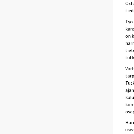
Oxfo
tied
Työ 
kans
on k
harm
tiet
tut
Varh
tarp
Tutk
ajan
kulu
komm
osap
Har
usea