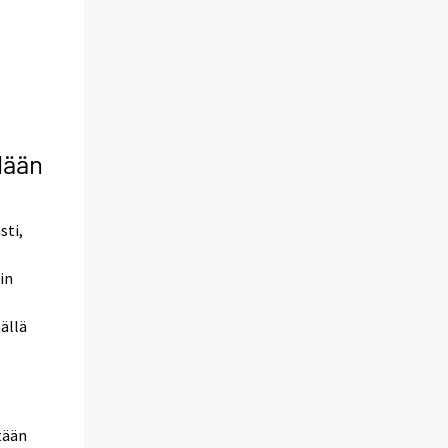
dään
sti,
in
ällä
tään