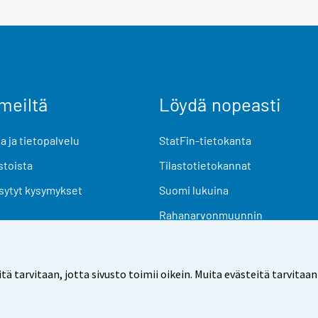
meiltä
Löydä nopeasti
 ja tietopalvelu
StatFin-tietokanta
stoista
Tilastotietokannat
sytyt kysymykset
Suomi lukuina
Rahanarvonmuunnin
Tulevat julkaisut
Tutkimusaineistot
arvitaan, jotta sivusto toimii oikein. Muita evästeitä tarvitaan