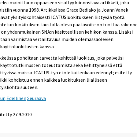
eksi mainittuun oppaaseen sisältyy kiinnostava artikkeli, joka
aistiin vuonna 1998. Artikkelissa Grace Bediako ja Joann Vanek
avat yksityiskohtaisesti ICATUSluokitukseen liittyvää työtä.
tetun luokituksen taustalla oleva päätavoite on tuottaa rakenne
 on yhdenmukainen SNA:n käsitteellisen kehikon kanssa. Lisäksi
utaan varmistaa vertailtavuus muiden olemassaolevien
käyttöluokitusten kanssa.
kkelissa pohditaan tarvetta kehittää luokitus, joka palvelisi
nkäyttötutkimusten toteuttamista sekä kehittyneissä että
ttyvissä maissa. ICATUS-työ ei ole kuitenkaan edennyt; esitetty
iikki kohdistuu ennen kaikkea luokituksen liialliseen
tyiskohtaisuuteen.
uun
Edellinen
Seuraava
itetty
27.9.2010