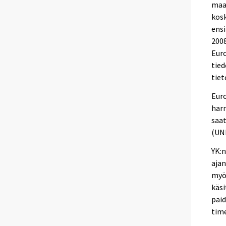
maa
kosk
ensi
2008
Euro
tied
tiet
Eur
harm
saat
(UNE
YK:n
ajan
myö
käsi
paid
time