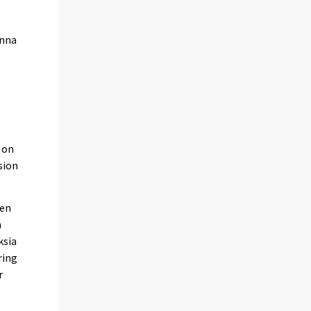
onna
 on
sion
ten
n
ksia
ring
r