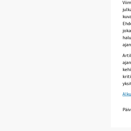
Viim
julk
kuva
Ehdo
joka
hal
ajan
Arti
aja
kehi
krit
yksi
Alk
Päiv