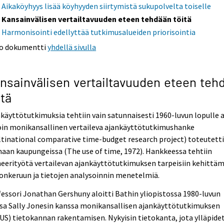
Aikaköyhyys lisää köyhyyden siirtymistä sukupolvelta toiselle
Kansainvälisen vertailtavuuden eteen tehdään töitä
Harmonisointi edellyttää tutkimusalueiden priorisointia
o dokumentti
yhdellä sivulla
nsainvälisen vertailtavuuden eteen teh
itä
käyttötutkimuksia tehtiin vain satunnaisesti 1960-luvun lopulle a
oin monikansallinen vertaileva ajankäyttötutkimushanke
tinational comparative time-budget research project) toteutetti
aan kaupungeissa (The use of time, 1972). Hankkeessa tehtiin
eerityötä vertailevan ajankäyttötutkimuksen tarpeisiin kehittäm
onkeruun ja tietojen analysoinnin menetelmiä.
essori Jonathan Gershuny aloitti Bathin yliopistossa 1980-luvun
sa Sally Jonesin kanssa monikansallisen ajankäyttötutkimuksen
S) tietokannan rakentamisen. Nykyisin tietokanta, jota ylläpide