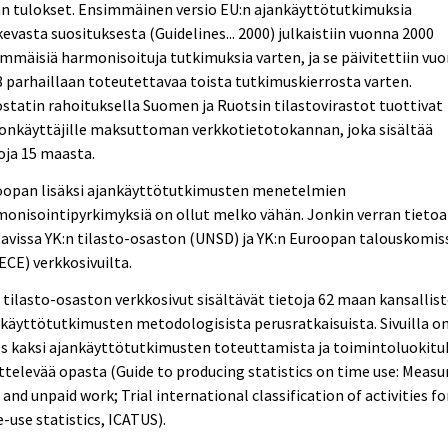
n tulokset. Ensimmäinen versio EU:n ajankäyttötutkimuksia
evasta suosituksesta (Guidelines... 2000) julkaistiin vuonna 2000
mmäisiä harmonisoituja tutkimuksia varten, ja se päivitettiin vu
 parhaillaan toteutettavaa toista tutkimuskierrosta varten.
statin rahoituksella Suomen ja Ruotsin tilastovirastot tuottivat
onkäyttäjille maksuttoman verkkotietotokannan, joka sisältää
oja 15 maasta.
oopan lisäksi ajankäyttötutkimusten menetelmien
onisointipyrkimyksiä on ollut melko vähän. Jonkin verran tietoa
avissa YK:n tilasto-osaston (UNSD) ja YK:n Euroopan talouskomis
CE) verkkosivuilta.
 tilasto-osaston verkkosivut sisältävät tietoja 62 maan kansallis
käyttötutkimusten metodologisista perusratkaisuista. Sivuilla o
s kaksi ajankäyttötutkimusten toteuttamista ja toimintoluokitu
ttelevää opasta (Guide to producing statistics on time use: Measu
 and unpaid work; Trial international classification of activities fo
-use statistics, ICATUS).