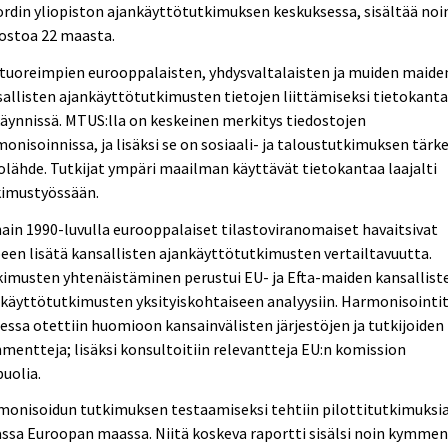
rdin yliopiston ajankäyttötutkimuksen keskuksessa, sisältää noi
ostoa 22 maasta.
tuoreimpien eurooppalaisten, yhdysvaltalaisten ja muiden maide
allisten ajankäyttötutkimusten tietojen liittämiseksi tietokant
äynnissä. MTUS:lla on keskeinen merkitys tiedostojen
onisoinnissa, ja lisäksi se on sosiaali- ja taloustutkimuksen tärk
olähde. Tutkijat ympäri maailman käyttävät tietokantaa laajalti
kimustyössään.
ain 1990-luvulla eurooppalaiset tilastoviranomaiset havaitsivat
een lisätä kansallisten ajankäyttötutkimusten vertailtavuutta.
imusten yhtenäistäminen perustui EU- ja Efta-maiden kansallist
käyttötutkimusten yksityiskohtaiseen analyysiin. Harmonisointi
essa otettiin huomioon kansainvälisten järjestöjen ja tutkijoiden
entteja; lisäksi konsultoitiin relevantteja EU:n komission
uolia.
monisoidun tutkimuksen testaamiseksi tehtiin pilottitutkimuksi
ssa Euroopan maassa. Niitä koskeva raportti sisälsi noin kymme