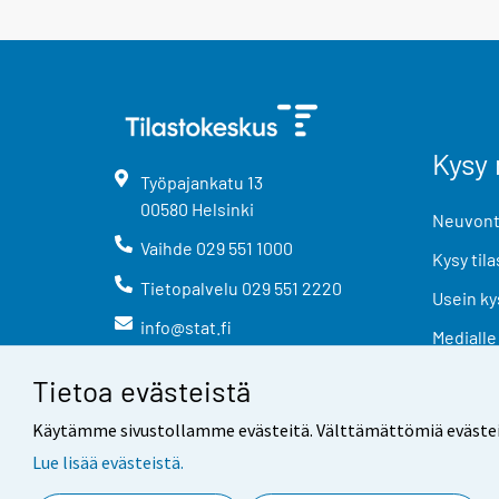
Kysy 
Työpajankatu
13
00580
Helsinki
Neuvonta
Vaihde
029 551 1000
Kysy tila
Tietopalvelu
029 551 2220
Usein ky
info@stat.fi
Medialle
Tietoa evästeistä
Käytämme sivustollamme evästeitä. Välttämättömiä evästeitä t
Lue lisää evästeistä.