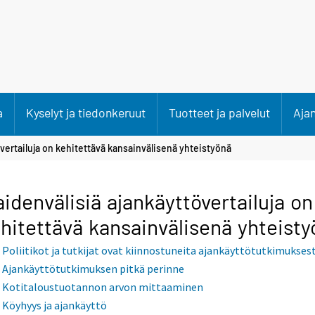
a
Kyselyt ja tiedonkeruut
Tuotteet ja palvelut
Aja
vertailuja on kehitettävä kansainvälisenä yhteistyönä
idenvälisiä ajankäyttövertailuja on
hitettävä kansainvälisenä yhteist
Poliitikot ja tutkijat ovat kiinnostuneita ajankäyttötutkimukses
Ajankäyttötutkimuksen pitkä perinne
Kotitaloustuotannon arvon mittaaminen
Köyhyys ja ajankäyttö