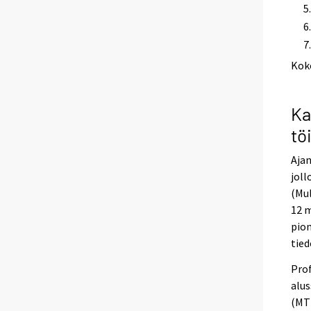
Kok
Ka
tö
Ajan
joll
(Mul
12 m
pion
tied
Prof
alus
(MTU