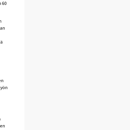
n 60
n
aan
eä
en
työn
a
nen