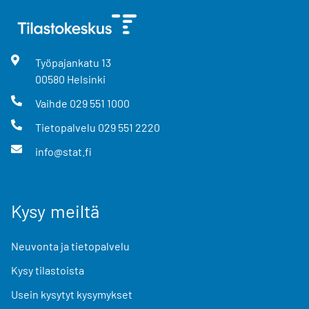
Työpajankatu
13
00580
Helsinki
Vaihde
029 551 1000
Tietopalvelu
029 551 2220
info@stat.fi
Kysy meiltä
Neuvonta ja tietopalvelu
Kysy tilastoista
Usein kysytyt kysymykset