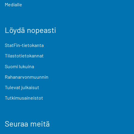
Medialle
Löydä nopeasti
StatFin-tietokanta
Tilastotietokannat
Suomi lukuina
Rahanarvonmuunnin
Tulevat julkaisut
Tutkimusaineistot
Seuraa meitä