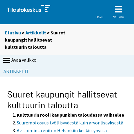
Valikko
Haku
Etusivu
>
Artikkelit
> Suuret
kaupungit hallitsevat
kulttuurin taloutta
Avaa valikko
S
ARTIKKELIT
i
i
r
Suuret kaupungit hallitsevat
r
kulttuurin taloutta
y
t
Kulttuurin rooli kaupunkien taloudessa vaihtelee
t
Suurempi osuus työllisyydestä kuin arvonlisäyksestä
o
Av-toiminta eniten Helsinkiin keskittynyttä
i