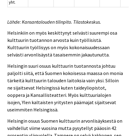
yht.
Lähde: Kansantalouden tilinpito. Tilastokeskus.
Helsinkiin on myös keskittynyt selvästi suurempi osa
kulttuurin tuotannon arvosta kuin työllisistä.
Kulttuurin työllisyys on myös kokonaisuudessaan
selvästi arvonlisäystä tasaisemmin jakautunutta.
Helsingin suuri osuus kulttuurin tuotannosta johtuu
paljolti siitä, että Suomen kokoisessa maassa on monia
tärkeitä kulttuurin talouden laitoksia vain yksi. Silloin
ne sijaitsevat Helsingissä kuten taideyliopistot,
ooppera ja Kansallisteatteri. Myös kulttuurialojen
isojen, Ylen kaltaisten yritysten päämajat sijaitsevat
useimmiten Helsingissä.
Helsingin osuus Suomen kulttuurin arvonlisäyksestä on
vaihdellut viime vuosina mutta pysytellyt pääosin 42
prosentin yläpuolella. Tampere on selvä kakkonen, sen