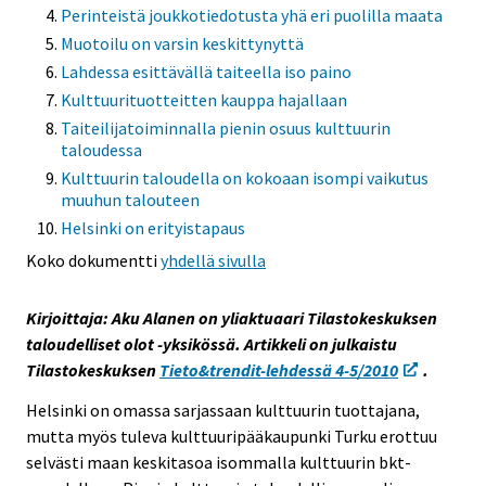
Perinteistä joukkotiedotusta yhä eri puolilla maata
s
Muotoilu on varsin keskittynyttä
e
Lahdessa esittävällä taiteella iso paino
e
n
Kulttuurituotteitten kauppa hajallaan
p
Taiteilijatoiminnalla pienin osuus kulttuurin
taloudessa
a
l
Kulttuurin taloudella on kokoaan isompi vaikutus
muuhun talouteen
v
Helsinki on erityistapaus
e
l
Koko dokumentti
yhdellä sivulla
u
u
Kirjoittaja: Aku Alanen on yliaktuaari Tilastokeskuksen
n
taloudelliset olot -yksikössä. Artikkeli on julkaistu
.
Tilastokeskuksen
Tieto&trendit-lehdessä 4-5/2010
.
Helsinki on omassa sarjassaan kulttuurin tuottajana,
mutta myös tuleva kulttuuripääkaupunki Turku erottuu
selvästi maan keskitasoa isommalla kulttuurin bkt-