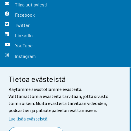
Tilaa uutisviesti
Facebook
Twitter
LinkedIn
YouTube
Instagram
Tietoa evästeistä
Yhteystiedot
Käytämme sivustollamme evästeitä.
Palaute
Välttämättömiä evästeitä tarvitaan, jotta sivusto
toimii oikein. Muita evästeitä tarvitaan videoiden,
Käyttöehdot
podcastien ja palautepalvelun esittämiseen.
Tietosuoja
Lue lisää evästeistä.
Saavutettavuus