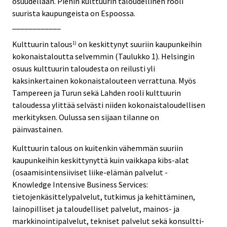
osuudellaan. Pienin kulttuurin taloudellinen rooli
suurista kaupungeista on Espoossa.
____________
Kulttuurin talous
on keskittynyt suuriin kaupunkeihin
1)
kokonaistaloutta selvemmin (Taulukko 1). Helsingin
osuus kulttuurin taloudesta on reilusti yli
kaksinkertainen kokonaistalouteen verrattuna. Myös
Tampereen ja Turun sekä Lahden rooli kulttuurin
taloudessa ylittää selvästi niiden kokonaistaloudellisen
merkityksen. Oulussa sen sijaan tilanne on
päinvastainen.
Kulttuurin talous on kuitenkin vähemmän suuriin
kaupunkeihin keskittynyttä kuin vaikkapa kibs-alat
(osaamisintensiiviset liike-elämän palvelut -
Knowledge Intensive Business Services:
tietojenkäsittelypalvelut, tutkimus ja kehittäminen,
lainopilliset ja taloudelliset palvelut, mainos- ja
markkinointipalvelut, tekniset palvelut sekä konsultti-