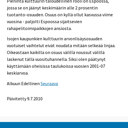
Pienintä kulttuurin taloudellinen rooli on Espoossa,
jossa se on jäänyt keskimäärin alle 2 prosentin
tuotanto-osuuden. Osuus on kyllä ollut kasvussa viime
vuosina - paljolti Espoossa sijaitsevien
rahapelitoimipaikkojen ansiosta.
Isojen kaupunkien kulttuurin arvonlisäysosuuden
vuotuiset vaihtelut eivät noudata mitään selkeää linjaa.
Oikeastaan kaikilla on osuus välillä noussut välillä
laskenut tällä vuosituhannella. Siksi olen päätynyt
käyttämään oheisissa taulukoissa vuosien 2001-07
keskiarvoa.
Alkuun
Edellinen
Seuraava
Päivitetty
9.7.2010