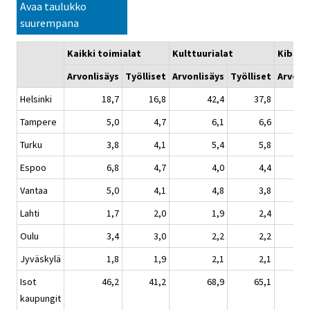
Avaa taulukko
suurempana
Kaikki toimialat
Kulttuurialat
Kibs-a
Arvonlisäys
Työlliset
Arvonlisäys
Työlliset
Arvonl
Helsinki
18,7
16,8
42,4
37,8
Tampere
5,0
4,7
6,1
6,6
Turku
3,8
4,1
5,4
5,8
Espoo
6,8
4,7
4,0
4,4
Vantaa
5,0
4,1
4,8
3,8
Lahti
1,7
2,0
1,9
2,4
Oulu
3,4
3,0
2,2
2,2
Jyväskylä
1,8
1,9
2,1
2,1
Isot
46,2
41,2
68,9
65,1
kaupungit