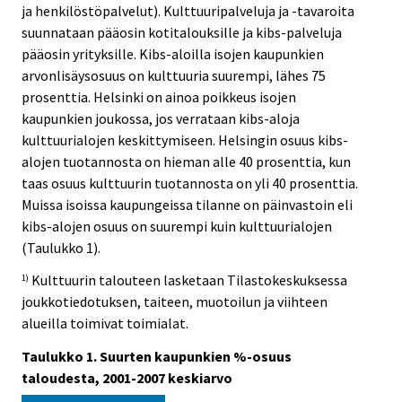
ja henkilöstöpalvelut). Kulttuuripalveluja ja -tavaroita
suunnataan pääosin kotitalouksille ja kibs-palveluja
pääosin yrityksille. Kibs-aloilla isojen kaupunkien
arvonlisäysosuus on kulttuuria suurempi, lähes 75
prosenttia. Helsinki on ainoa poikkeus isojen
kaupunkien joukossa, jos verrataan kibs-aloja
kulttuurialojen keskittymiseen. Helsingin osuus kibs-
alojen tuotannosta on hieman alle 40 prosenttia, kun
taas osuus kulttuurin tuotannosta on yli 40 prosenttia.
Muissa isoissa kaupungeissa tilanne on päinvastoin eli
kibs-alojen osuus on suurempi kuin kulttuurialojen
(Taulukko 1).
Kulttuurin talouteen lasketaan Tilastokeskuksessa
1)
joukkotiedotuksen, taiteen, muotoilun ja viihteen
alueilla toimivat toimialat.
Taulukko 1. Suurten kaupunkien %-osuus
taloudesta, 2001-2007 keskiarvo