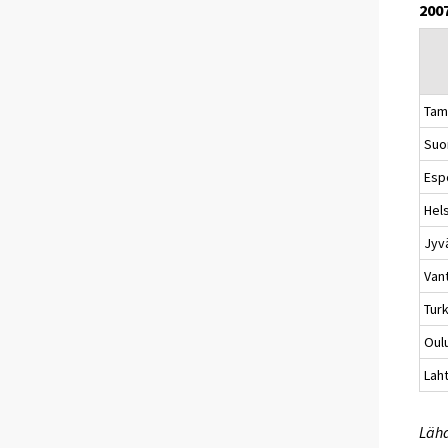
200
Tam
Suo
Esp
Hels
Jyv
Van
Tur
Oul
Laht
Lähd