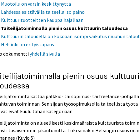
Muotoilu on varsin keskittynyttä
Lahdessa esittävällä taiteella iso paino
Kulttuurituotteitten kauppa hajallaan
Taiteilijatoiminnalla pienin osuus kulttuurin taloudessa
Kulttuurin taloudella on kokoaan isompi vaikutus muuhun talou
Helsinki on erityistapaus
o dokumentti
yhdellä sivulla
iteilijatoiminnalla pienin osuus kulttuur
loudessa
eilijatoiminta kattaa palkkio- tai sopimus- tai freelance-pohjalla
htuvan toiminnan. Sen sijaan työsopimuksella taiteellista työtä
vät eivät kuulu tähän kategoriaan.
eilijatoiminta on alueellisesti keskimääräistä kulttuurista toimi
ästi tasaisemmin jakautunutta. Toki siinäkin Helsingin osuus on n
annes (Kuvio 5).