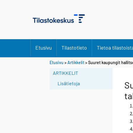
Etusivu
Tilastotieto
Tietoa tilastoist
Etusivu
>
Artikkelit
> Suuret kaupungit hallitse
ARTIKKELIT
Su
Lisätietoja
ta