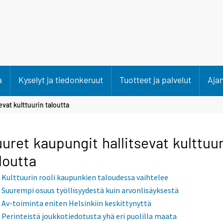
a
Kyselyt ja tiedonkeruut
Tuotteet ja palvelut
Aja
vat kulttuurin taloutta
uret kaupungit hallitsevat kulttuu
loutta
Kulttuurin rooli kaupunkien taloudessa vaihtelee
Suurempi osuus työllisyydestä kuin arvonlisäyksestä
Av-toiminta eniten Helsinkiin keskittynyttä
Perinteistä joukkotiedotusta yhä eri puolilla maata