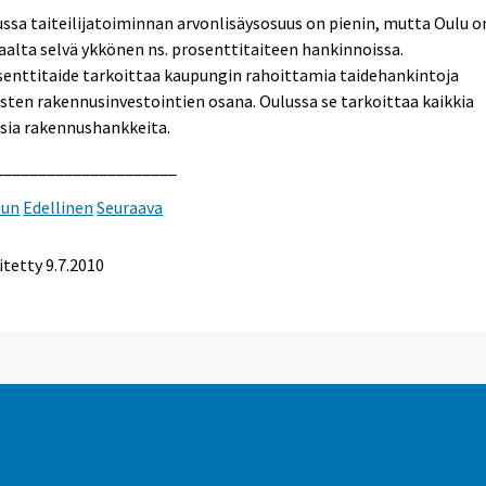
ssa taiteilijatoiminnan arvonlisäysosuus on pienin, mutta Oulu o
aalta selvä ykkönen ns. prosenttitaiteen hankinnoissa.
enttitaide tarkoittaa kaupungin rahoittamia taidehankintoja
isten rakennusinvestointien osana. Oulussa se tarkoittaa kaikkia
isia rakennushankkeita.
_____________________
uun
Edellinen
Seuraava
itetty
9.7.2010