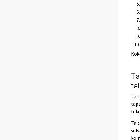
Kok
Ta
ta
Tait
tapa
teke
Tait
selv
kolm