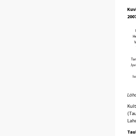
Kuv
200
Lähd
Kult
(Tau
Lah
Tau