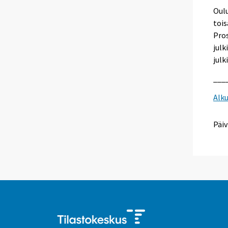
Oulu
tois
Pros
julk
julk
___
Alk
Päiv