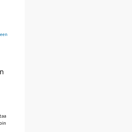
teen
in
ntaa
oin