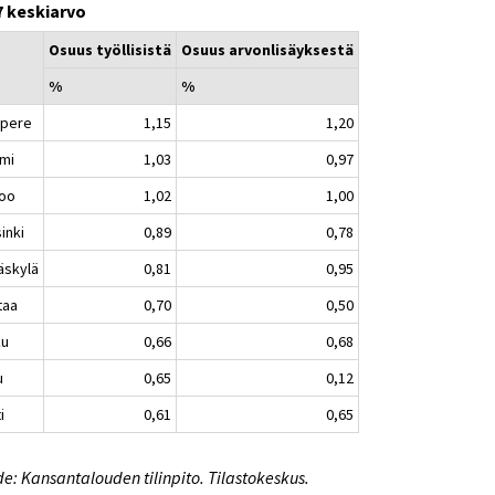
7 keskiarvo
Osuus työllisistä
Osuus arvonlisäyksestä
%
%
pere
1,15
1,20
mi
1,03
0,97
oo
1,02
1,00
inki
0,89
0,78
äskylä
0,81
0,95
taa
0,70
0,50
ku
0,66
0,68
u
0,65
0,12
i
0,61
0,65
e: Kansantalouden tilinpito. Tilastokeskus.