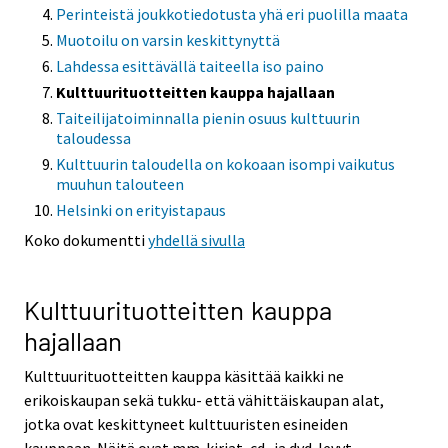
Perinteistä joukkotiedotusta yhä eri puolilla maata
Muotoilu on varsin keskittynyttä
Lahdessa esittävällä taiteella iso paino
Kulttuurituotteitten kauppa hajallaan
Taiteilijatoiminnalla pienin osuus kulttuurin
taloudessa
Kulttuurin taloudella on kokoaan isompi vaikutus
muuhun talouteen
Helsinki on erityistapaus
Koko dokumentti
yhdellä sivulla
Kulttuurituotteitten kauppa
hajallaan
Kulttuurituotteitten kauppa käsittää kaikki ne
erikoiskaupan sekä tukku- että vähittäiskaupan alat,
jotka ovat keskittyneet kulttuuristen esineiden
kauppaan. Näitä ovat mm. kirjat, cd- ja dvd-levyt,