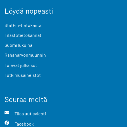
Löydä nopeasti
StatFin-tietokanta
Tilastotietokannat
Suomi lukuina
Rahanarvonmuunnin
Tulevat julkaisut
Tutkimusaineistot
Seuraa meitä
Tilaa uutisviesti
Facebook