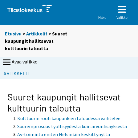
Valikko
Haku
Etusivu
>
Artikkelit
> Suuret
kaupungit hallitsevat
kulttuurin taloutta
Avaa valikko
ARTIKKELIT
Suuret kaupungit hallitsevat
kulttuurin taloutta
Kulttuurin rooli kaupunkien taloudessa vaihtelee
Suurempi osuus työllisyydestä kuin arvonlisäyksestä
Av-toiminta eniten Helsinkiin keskittynyttä