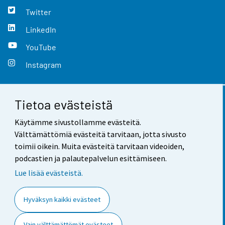
Twitter
LinkedIn
YouTube
Instagram
Tietoa evästeistä
Yhteystiedot
Käytämme sivustollamme evästeitä.
Palaute
Välttämättömiä evästeitä tarvitaan, jotta sivusto
toimii oikein. Muita evästeitä tarvitaan videoiden,
Käyttöehdot
podcastien ja palautepalvelun esittämiseen.
Tietosuoja
Lue lisää evästeistä.
Saavutettavuus
Hyväksyn kaikki evästeet
Tietoa sivustosta
Vain välttämättömät evästeet