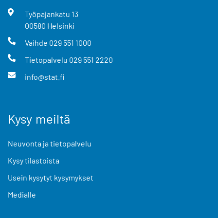
Työpajankatu
13
00580
Helsinki
Vaihde
029 551 1000
Tietopalvelu
029 551 2220
info@stat.fi
Kysy meiltä
Neuvonta ja tietopalvelu
Kysy tilastoista
Usein kysytyt kysymykset
Medialle