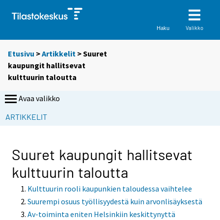
Valikko
Haku
Etusivu
>
Artikkelit
> Suuret
kaupungit hallitsevat
kulttuurin taloutta
Avaa valikko
ARTIKKELIT
Suuret kaupungit hallitsevat
kulttuurin taloutta
Kulttuurin rooli kaupunkien taloudessa vaihtelee
Suurempi osuus työllisyydestä kuin arvonlisäyksestä
Av-toiminta eniten Helsinkiin keskittynyttä