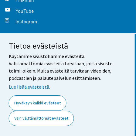
LinkedIn
YouTube
Instagram
Tietoa evästeistä
Yhteystiedot
Käytämme sivustollamme evästeitä.
Palaute
Välttämättömiä evästeitä tarvitaan, jotta sivusto
toimii oikein. Muita evästeitä tarvitaan videoiden,
Käyttöehdot
podcastien ja palautepalvelun esittämiseen.
Tietosuoja
Lue lisää evästeistä.
Saavutettavuus
Hyväksyn kaikki evästeet
Tietoa sivustosta
Vain välttämättömät evästeet
Evästeasetukset