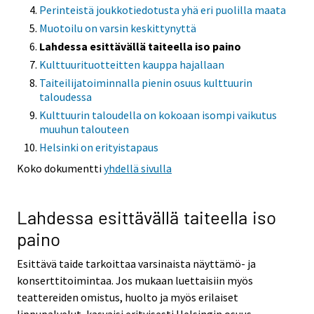
Perinteistä joukkotiedotusta yhä eri puolilla maata
Muotoilu on varsin keskittynyttä
Lahdessa esittävällä taiteella iso paino
Kulttuurituotteitten kauppa hajallaan
Taiteilijatoiminnalla pienin osuus kulttuurin
taloudessa
Kulttuurin taloudella on kokoaan isompi vaikutus
muuhun talouteen
Helsinki on erityistapaus
Koko dokumentti
yhdellä sivulla
Lahdessa esittävällä taiteella iso
paino
Esittävä taide tarkoittaa varsinaista näyttämö- ja
konserttitoimintaa. Jos mukaan luettaisiin myös
teattereiden omistus, huolto ja myös erilaiset
lippupalvelut, kasvaisi erityisesti Helsingin osuus