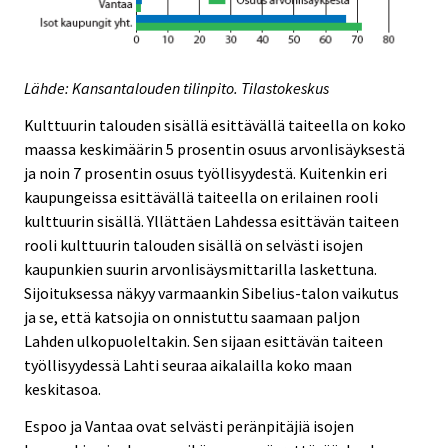
Lähde: Kansantalouden tilinpito. Tilastokeskus
Kulttuurin talouden sisällä esittävällä taiteella on koko
maassa keskimäärin 5 prosentin osuus arvonlisäyksestä
ja noin 7 prosentin osuus työllisyydestä. Kuitenkin eri
kaupungeissa esittävällä taiteella on erilainen rooli
kulttuurin sisällä. Yllättäen Lahdessa esittävän taiteen
rooli kulttuurin talouden sisällä on selvästi isojen
kaupunkien suurin arvonlisäysmittarilla laskettuna.
Sijoituksessa näkyy varmaankin Sibelius-talon vaikutus
ja se, että katsojia on onnistuttu saamaan paljon
Lahden ulkopuoleltakin. Sen sijaan esittävän taiteen
työllisyydessä Lahti seuraa aikalailla koko maan
keskitasoa.
Espoo ja Vantaa ovat selvästi peränpitäjiä isojen