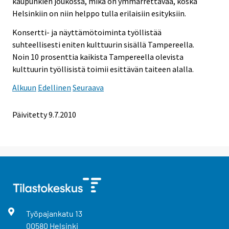
kaupunkien joukossa, mikä on ymmärrettävää, koska
Helsinkiin on niin helppo tulla erilaisiin esityksiin.
Konsertti- ja näyttämötoiminta työllistää
suhteellisesti eniten kulttuurin sisällä Tampereella.
Noin 10 prosenttia kaikista Tampereella olevista
kulttuurin työllisistä toimii esittävän taiteen alalla.
Alkuun
Edellinen
Seuraava
Päivitetty
9.7.2010
Työpajankatu
13
00580
Helsinki