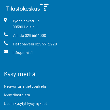
Työpajankatu
13
00580
Helsinki
Vaihde
029 551 1000
Tietopalvelu
029 551 2220
info@stat.fi
Kysy meiltä
Neuvonta ja tietopalvelu
Kysy tilastoista
Usein kysytyt kysymykset