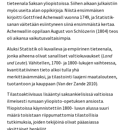
tieteenala Saksan yliopistoissa. Siihen aikaan julkaistiin
myös useita alan oppikirjoja. Niistä ensimmäisen
kirjoitti Gottfried Achenwall vuonna 1749, ja Statistik-
sanan väitetään esiintyneen siinä ensimmäistä kertaa.
Achenwallin oppilaan August von Schlözerin (1804) teos
oli aikansa vaikutusvaltaisimpia.
Aluksi Statistik oli kuvaileva ja empiirinen tieteenala,
jonka aiheena olivat sanalliset valtiokuvaukset (
Land
und Leute
). Vähitellen, 1700- ja 1800-lukujen vaihteessa,
kvantitatiivinen tieto alkoi tulla yhä
merkittävämmäksi, ja tilastointi laajeni maatalouteen,
tuotantoon ja kauppaan (Van der Zande 2010).
Tilastoaktiivisuus lisääntyi saksankielisissä valtioissa
ilmeisesti runsaan yliopisto-opetuksen ansiosta.
Yliopistoissa käynnistettiin 1800- luvun alussa suuri
määrä toisistaan riippumattomia tilastollisia
tutkimuksia, joiden tekijöinä olivat pääasiassa
yksittäiset henkilöt.