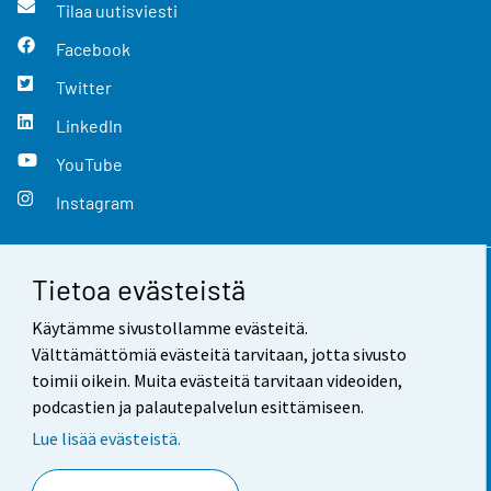
Tilaa uutisviesti
Facebook
Twitter
LinkedIn
YouTube
Instagram
Tietoa evästeistä
Yhteystiedot
Käytämme sivustollamme evästeitä.
Palaute
Välttämättömiä evästeitä tarvitaan, jotta sivusto
toimii oikein. Muita evästeitä tarvitaan videoiden,
Käyttöehdot
podcastien ja palautepalvelun esittämiseen.
Tietosuoja
Lue lisää evästeistä.
Saavutettavuus