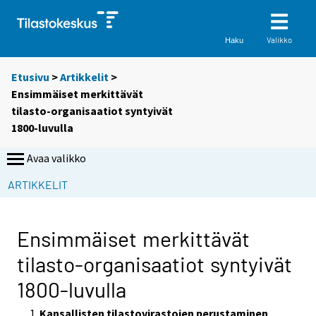
Valikko
Haku
Etusivu
>
Artikkelit
>
Ensimmäiset merkittävät
tilasto-organisaatiot syntyivät
1800-luvulla
Avaa valikko
ARTIKKELIT
Ensimmäiset merkittävät
tilasto-organisaatiot syntyivät
1800-luvulla
Kansallisten tilastovirastojen perustaminen