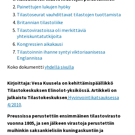
Painettujen lukujen hyöky
Tilastoseurat vauhdittavat tilastojen tuottamista
Britannian tilastoliike
Tilastovirastoissa oli merkittäviä
yhteiskuntatutkijoita
Kongressien aikakausi
Tilastoinnin ihanne syntyi viktoriaanisessa
Englannissa
Koko dokumentti
yhdellä sivulla
Kirjoittaja: Vesa Kuusela on kehittämispäällikkö
Tilastokeskuksen Elinolot-yksikössä. Artikkeli on
julkaistu Tilastokeskuksen
Hyvinvointikatsauksessa
4/2010
.
Preussissa perustettiin ensimmäinen tilastovirasto
vuonna 1805, ja sen jälkeen virastoja perustettiin
muihinkin saksankielisiin kuningaskuntiin ja