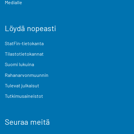
Medialle
Löydä nopeasti
StatFin-tietokanta
Tilastotietokannat
Suomi lukuina
Rahanarvonmuunnin
Tulevat julkaisut
Tutkimusaineistot
Seuraa meitä