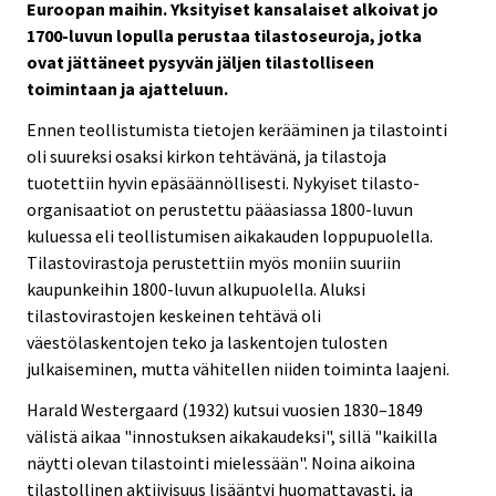
Euroopan maihin. Yksityiset kansalaiset alkoivat jo
1700-luvun lopulla perustaa tilastoseuroja, jotka
ovat jättäneet pysyvän jäljen tilastolliseen
toimintaan ja ajatteluun.
Ennen teollistumista tietojen kerääminen ja tilastointi
oli suureksi osaksi kirkon tehtävänä, ja tilastoja
tuotettiin hyvin epäsäännöllisesti. Nykyiset tilasto-
organisaatiot on perustettu pääasiassa 1800-luvun
kuluessa eli teollistumisen aikakauden loppupuolella.
Tilastovirastoja perustettiin myös moniin suuriin
kaupunkeihin 1800-luvun alkupuolella. Aluksi
tilastovirastojen keskeinen tehtävä oli
väestölaskentojen teko ja laskentojen tulosten
julkaiseminen, mutta vähitellen niiden toiminta laajeni.
Harald Westergaard (1932) kutsui vuosien 1830–1849
välistä aikaa "innostuksen aikakaudeksi", sillä "kaikilla
näytti olevan tilastointi mielessään". Noina aikoina
tilastollinen aktiivisuus lisääntyi huomattavasti, ja