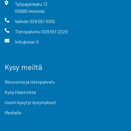
Työpajankatu
13
00580
Helsinki
Vaihde
029 551 1000
Tietopalvelu
029 551 2220
info@stat.fi
Kysy meiltä
Neuvonta ja tietopalvelu
Kysy tilastoista
Usein kysytyt kysymykset
Medialle