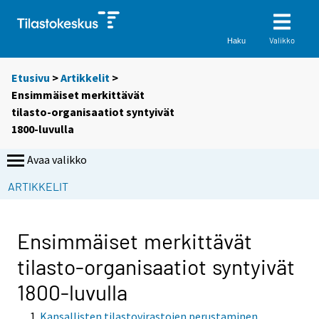
Valikko
Haku
Etusivu
>
Artikkelit
>
Ensimmäiset merkittävät
tilasto-organisaatiot syntyivät
1800-luvulla
Avaa valikko
ARTIKKELIT
Ensimmäiset merkittävät
tilasto-organisaatiot syntyivät
1800-luvulla
Kansallisten tilastovirastojen perustaminen