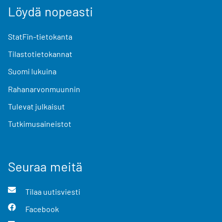
Löydä nopeasti
StatFin-tietokanta
Tilastotietokannat
Suomi lukuina
Rahanarvonmuunnin
Tulevat julkaisut
Tutkimusaineistot
Seuraa meitä
Tilaa uutisviesti
Facebook