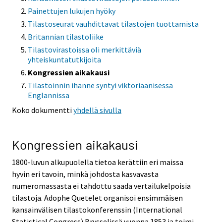
Painettujen lukujen hyöky
Tilastoseurat vauhdittavat tilastojen tuottamista
Britannian tilastoliike
Tilastovirastoissa oli merkittäviä
yhteiskuntatutkijoita
Kongressien aikakausi
Tilastoinnin ihanne syntyi viktoriaanisessa
Englannissa
Koko dokumentti
yhdellä sivulla
Kongressien aikakausi
1800-luvun alkupuolella tietoa kerättiin eri maissa
hyvin eri tavoin, minkä johdosta kasvavasta
numeromassasta ei tahdottu saada vertailukelpoisia
tilastoja. Adophe Quetelet organisoi ensimmäisen
kansainvälisen tilastokonferenssin (International
Statistical Congress) Brysselissä vuonna 1853 ja toimi