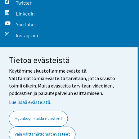
Twitter
LinkedIn
YouTube
Instagram
Tietoa evästeistä
Yhteystiedot
Käytämme sivustollamme evästeitä.
Palaute
Välttämättömiä evästeitä tarvitaan, jotta sivusto
toimii oikein. Muita evästeitä tarvitaan videoiden,
Käyttöehdot
podcastien ja palautepalvelun esittämiseen.
Tietosuoja
Lue lisää evästeistä.
Saavutettavuus
Hyväksyn kaikki evästeet
Tietoa sivustosta
Vain välttämättömät evästeet
Evästeasetukset