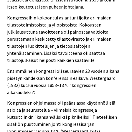
itseoikeutetusti sen puheenjohtajana.
Kongresseihin kokoontui asiantuntijoita eri maiden
tilastotoimistoista ja yliopistoista. Kokousten
julkilausuttuna tavoitteena oli painostaa valtioita
perustamaan keskitetty tilastovirasto ja eri maiden
tilastojen luokittelujen ja tietosisältöjen
yhtenäistäminen. Lisäksi tavoitteena oli saattaa
tilastojulkaisut helposti kaikkien saataville.
Ensimmäinen kongressi oli seuraavien 23 vuoden aikana
pidetyn kahdeksan konferenssin esikuva. Westergaard
(1932) kutsui vuosia 1853–1876 "kongressien
aikakaudeksi".
Kongressien ohjelmassa oli pääasiassa käytännöllisiä
asioita ja seurustelua – viimeisiä kongresseja
kutsuttiinkin "kansanvälisiksi piknikeiksi". Tieteellisen
sisällön puuttuminen johti kongressisarjan
loppumiseen vuonna 1876 (Westergaard 1932).