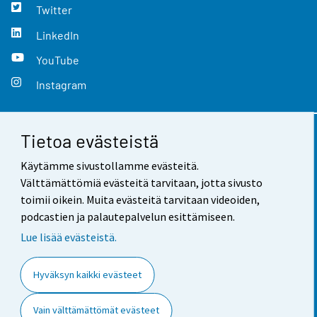
Twitter
LinkedIn
YouTube
Instagram
Tietoa evästeistä
Yhteystiedot
Käytämme sivustollamme evästeitä.
Palaute
Välttämättömiä evästeitä tarvitaan, jotta sivusto
toimii oikein. Muita evästeitä tarvitaan videoiden,
Käyttöehdot
podcastien ja palautepalvelun esittämiseen.
Tietosuoja
Lue lisää evästeistä.
Saavutettavuus
Hyväksyn kaikki evästeet
Tietoa sivustosta
Vain välttämättömät evästeet
Evästeasetukset