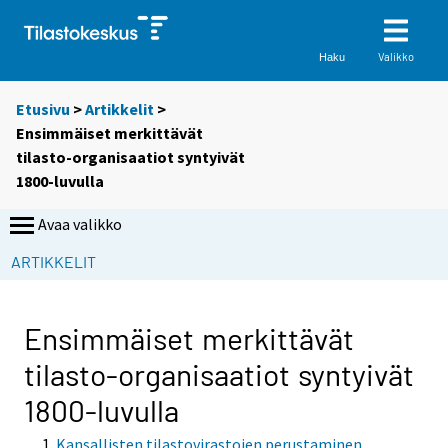
Valikko
Haku
Etusivu
>
Artikkelit
>
Ensimmäiset merkittävät
tilasto-organisaatiot syntyivät
1800-luvulla
Avaa valikko
ARTIKKELIT
Ensimmäiset merkittävät
tilasto-organisaatiot syntyivät
1800-luvulla
Kansallisten tilastovirastojen perustaminen