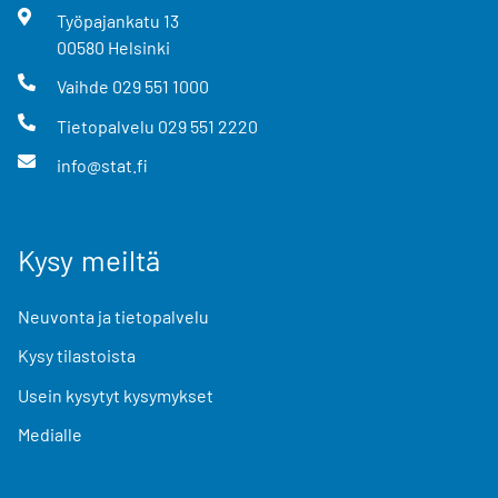
Työpajankatu
13
00580
Helsinki
Vaihde
029 551 1000
Tietopalvelu
029 551 2220
info@stat.fi
Kysy meiltä
Neuvonta ja tietopalvelu
Kysy tilastoista
Usein kysytyt kysymykset
Medialle