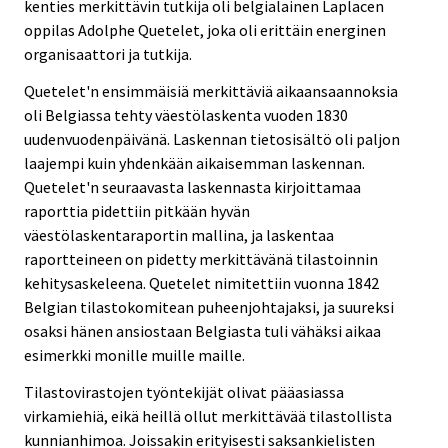
kenties merkittävin tutkija oli belgialainen Laplacen
oppilas Adolphe Quetelet, joka oli erittäin energinen
organisaattori ja tutkija.
Quetelet'n ensimmäisiä merkittäviä aikaansaannoksia
oli Belgiassa tehty väestölaskenta vuoden 1830
uudenvuodenpäivänä. Laskennan tietosisältö oli paljon
laajempi kuin yhdenkään aikaisemman laskennan.
Quetelet'n seuraavasta laskennasta kirjoittamaa
raporttia pidettiin pitkään hyvän
väestölaskentaraportin mallina, ja laskentaa
raportteineen on pidetty merkittävänä tilastoinnin
kehitysaskeleena. Quetelet nimitettiin vuonna 1842
Belgian tilastokomitean puheenjohtajaksi, ja suureksi
osaksi hänen ansiostaan Belgiasta tuli vähäksi aikaa
esimerkki monille muille maille.
Tilastovirastojen työntekijät olivat pääasiassa
virkamiehiä, eikä heillä ollut merkittävää tilastollista
kunnianhimoa. Joissakin erityisesti saksankielisten