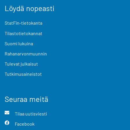
Löydä nopeasti
StatFin-tietokanta
Tilastotietokannat
Suomi lukuina
Rahanarvonmuunnin
Tulevat julkaisut
Tutkimusaineistot
Seuraa meitä
Tilaa uutisviesti
Facebook