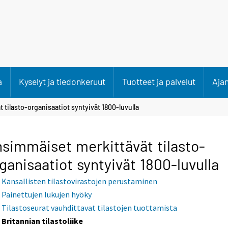
a
Kyselyt ja tiedonkeruut
Tuotteet ja palvelut
Aja
tilasto-organisaatiot syntyivät 1800-luvulla
simmäiset merkittävät tilasto-
ganisaatiot syntyivät 1800-luvulla
Kansallisten tilastovirastojen perustaminen
Painettujen lukujen hyöky
Tilastoseurat vauhdittavat tilastojen tuottamista
Britannian tilastoliike