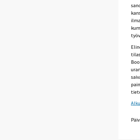
sano
kans
ilma
kump
työv
Elin
tila
Boot
ura
saiv
pain
tiet
Alk
Päiv