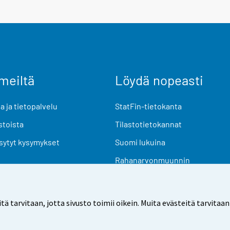
meiltä
Löydä nopeasti
 ja tietopalvelu
StatFin-tietokanta
stoista
Tilastotietokannat
sytyt kysymykset
Suomi lukuina
Rahanarvonmuunnin
Tulevat julkaisut
Tutkimusaineistot
arvitaan, jotta sivusto toimii oikein. Muita evästeitä tarvitaan