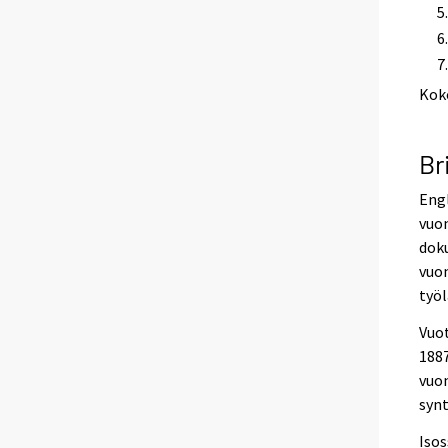
Kok
Br
Eng
vuon
doku
vuo
työl
Vuo
1887
vuon
synt
Isos