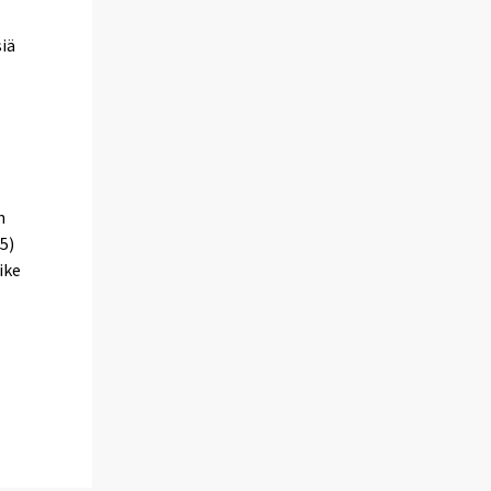
siä
n
5)
ike