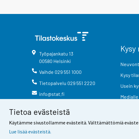
Kysy 
Työpajankatu
13
00580
Helsinki
Neuvonta
Vaihde
029 551 1000
Kysy tila
Tietopalvelu
029 551 2220
Usein ky
info@stat.fi
Medialle
Tietoa evästeistä
Käytämme sivustollamme evästeitä. Välttämättömiä evästeitä t
Lue lisää evästeistä.