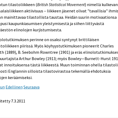
tun tilastoliikkeen (
British Statistical Movement
) nimellä kulkevan
alaisliikkeen aktiivisuus – liikkeen jäsenet olivat "tavallisia" ihmi
n mainittavaa tilastollista taustaa. Heidän suurin motivaationsa
usi kaupunkiasumisen yleistymisestä ja siihen liittyvästä
äestön elinolojen kurjistumisesta.
olotutkimuksen perinne on osaksi syntynyt brittiläisen
stoliikkeen piirissä. Myös köyhyystutkimuksen pioneerit Charles
h (1889), B. Seebohm Rowntree (1901) ja eräs elinolotutkimukse
nuurtajista Arthur Bowley (1913; myös Bowley—Burnett-Hurst 191
at innoituksensa tästä liikkeestä. Muun toiminnan ohella tilastoli
osti Englannin silloista tilastovirastoa tekemällä ehdotuksia
ojen keräämiseksi.
uun
Edellinen
Seuraava
itetty 7.3.2011