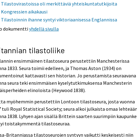
Tilastovirastoissa oli merkittäviä yhteiskuntatutkijoita
Kongressien aikakausi
Tilastoinnin ihanne syntyi viktoriaanisessa Englannissa
o dokumentti
yhdellä sivulla
itannian tilastoliike
lannin ensimmäinen tilastoseura perustettiin Manchesterissa
na 1833. Seura toimii edelleen, ja Thomas Aston (1934) on
mentoinut kattavasti sen historian. Jo perustamista seuraavana
nna seura teki ensimmäisen kyselytutkimuksensa Manchesterin
äisperheiden elinoloista (Heywood 1838).
tta myöhemmin perustettiin Lontoon tilastoseura, josta vuonna
 tuli Royal Statistical Society; seura alkoi julkaista omaa lehteään
na 1838. Lyhyen ajan sisällä Brittein saarten suurimpiin kaupunke
yi toistakymmentä tilastoseuraa.
sa-Britanniassa tilastoseurojen syntyyn vaikutti keskeisesti niin