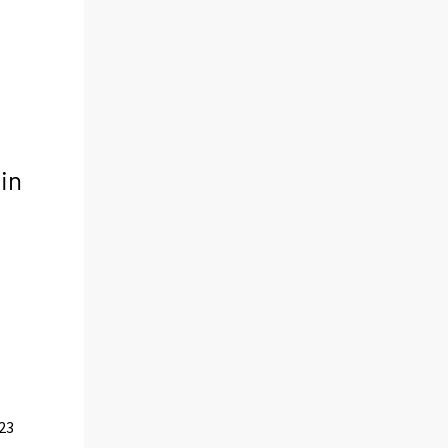
in
 23