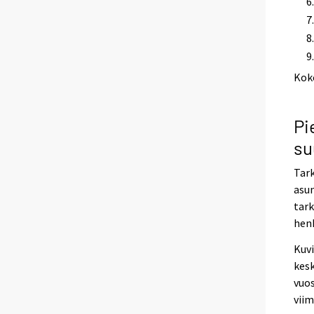
Kok
Pi
su
Tark
asun
tark
henk
Kuvi
kesk
vuos
viim