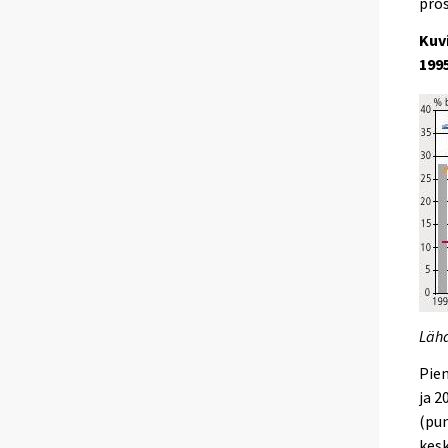
pros
Kuv
199
Lähd
Pie
ja 2
(pu
kesk