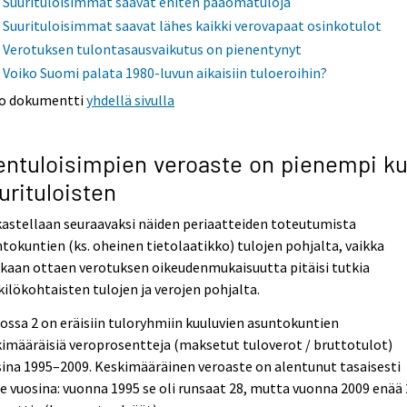
Suurituloisimmat saavat eniten pääomatuloja
Suurituloisimmat saavat lähes kaikki verovapaat osinkotulot
Verotuksen tulontasausvaikutus on pienentynyt
Voiko Suomi palata 1980-luvun aikaisiin tuloeroihin?
o dokumentti
yhdellä sivulla
entuloisimpien veroaste on pienempi ku
urituloisten
astellaan seuraavaksi näiden periaatteiden toteutumista
tokuntien (ks. oheinen tietolaatikko) tulojen pohjalta, vaikka
kaan ottaen verotuksen oikeudenmukaisuutta pitäisi tutkia
ilökohtaisten tulojen ja verojen pohjalta.
ossa 2 on eräisiin tuloryhmiin kuuluvien asuntokuntien
imääräisiä veroprosentteja (maksetut tuloverot / bruttotulot)
ina 1995–2009. Keskimääräinen veroaste on alentunut tasaisesti
e vuosina: vuonna 1995 se oli runsaat 28, mutta vuonna 2009 enää