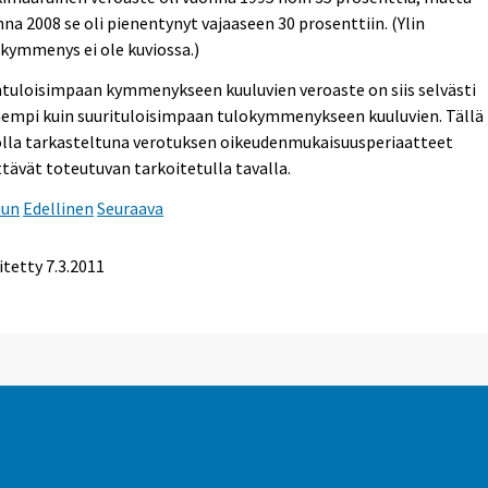
na 2008 se oli pienentynyt vajaaseen 30 prosenttiin. (Ylin
kymmenys ei ole kuviossa.)
tuloisimpaan kymmenykseen kuuluvien veroaste on siis selvästi
nempi kuin suurituloisimpaan tulokymmenykseen kuuluvien. Tällä
olla tarkasteltuna verotuksen oikeudenmukaisuusperiaatteet
tävät toteutuvan tarkoitetulla tavalla.
uun
Edellinen
Seuraava
itetty 7.3.2011