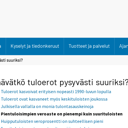
a
Kyselyt ja tiedonkeruut
Tuotteet ja palvelut
Aja
sti suuriksi?
ävätkö tuloerot pysyvästi suuriksi
Tuloerot kasvoivat erityisen nopeasti 1990-luvun lopulla
Tuloerot ovat kasvaneet myös keskituloisten joukossa
Julkisella vallalla on monia tulontasauskeinoja
Pientuloisimpien veroaste on pienempi kuin suurituloisten
Huipputuloisten veroprosentti on suhteellisen pieni