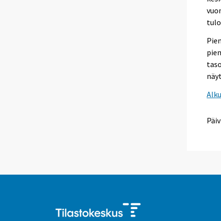
vuon
tulo
Pien
pie
tas
näyt
Alk
Päiv