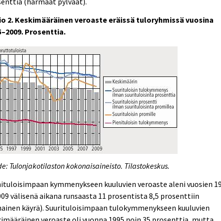
enttia (harmaat pylväät).
io 2. Keskimääräinen veroaste eräissä tuloryhmissä vuosina
5–2009. Prosenttia.
e: Tulonjakotilaston kokonaisaineisto. Tilastokeskus.
nituloisimpaan kymmenykseen kuuluvien veroaste aleni vuosien 1
009 välisenä aikana runsaasta 11 prosentista 8,5 prosenttiin
nainen käyrä). Suurituloisimpaan tulokymmenykseen kuuluvien
imääräinen veroaste oli vuonna 1995 noin 35 prosenttia, mutta