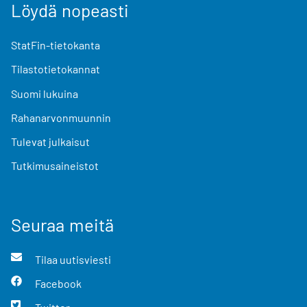
Löydä nopeasti
StatFin-tietokanta
Tilastotietokannat
Suomi lukuina
Rahanarvonmuunnin
Tulevat julkaisut
Tutkimusaineistot
Seuraa meitä
Tilaa uutisviesti
Facebook