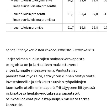
– suurituloisin tulokymmenys
30,3
32,6
33,8
3
ilman suurituloisinta prosenttia
– suurituloisin prosentti
31,7
33,4
32,8
3
ilman suurituloisinta promillea
– suurituloisin promille
21,7
16,8
15,8
1
Lähde: Tulonjakotilaston kokonaisaineisto. Tilastokeskus.
Järjestelmän puolustajien mukaan verovapaista
osingoista on jo kertaalleen maksettu verot
yhteiskunnalle yhteisöverona. Puolustelijat
painottavat myös sitä, että yhteiskunnan täytyy taata
investoinneille ja sitä kautta uusien työpaikkojen
luomiselle otollinen maaperä. Yrittäjyyteen liittyvässä
riskinotossa henkilöverotuksessa vapautetut
osinkotulot ovat puolestapuhujien mielestä tärkeä
kannustin.