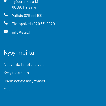
Työpajankatu
13
00580
Helsinki
Vaihde
029 551 1000
Tietopalvelu
029 551 2220
info@stat.fi
Kysy meiltä
Neuvonta ja tietopalvelu
Kysy tilastoista
Usein kysytyt kysymykset
Medialle