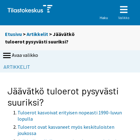
Valikko
Haku
Etusivu
>
Artikkelit
> Jäävätkö
tuloerot pysyvästi suuriksi?
Avaa valikko
ARTIKKELIT
Jäävätkö tuloerot pysyvästi
suuriksi?
Tuloerot kasvoivat erityisen nopeasti 1990-luvun
lopulla
Tuloerot ovat kasvaneet myös keskituloisten
joukossa