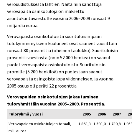
verouudistuksesta lähtien. Näitä niin sanottuja
verovapaita osinkotuloja on maksettu
asuntokuntaväestölle vuosina 2006–2009 runsaat 9
miljardia euroa.
Verovapaista osinkotuloista suurituloisimpaan
tulokymmenykseen kuuluneet ovat saaneet vuosittain
runsaat 80 prosenttia (oheinen taulukko). Suurituloisin
prosentti väestöstä (noin 52 000 henkeä) on saanut
puolet verovapaista osinkotuloista. Suurituloisin
promille (5 200 henkilöä) on puolestaan saanut
verovapaista osingoista jopa viidenneksen, ja vuonna
2005 osuus oli peräti 22 prosenttia.
Verovapaiden osinkotulojen jakautuminen
tuloryhmittäin vuosina 2005–2009. Prosenttia.
Tuloryhmä / vuosi
2005
2006
2007
20
Verovapaiden osinkotulojen totaali,
1 868,3
1 598,0
1 780,8
1 95
milj. euroa