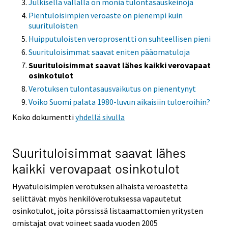
Julkisella vallalla on monia tulontasauskeinoja
Pientuloisimpien veroaste on pienempi kuin
suurituloisten
Huipputuloisten veroprosentti on suhteellisen pieni
Suurituloisimmat saavat eniten pääomatuloja
Suurituloisimmat saavat lähes kaikki verovapaat
osinkotulot
Verotuksen tulontasausvaikutus on pienentynyt
Voiko Suomi palata 1980-luvun aikaisiin tuloeroihin?
Koko dokumentti
yhdellä sivulla
Suurituloisimmat saavat lähes
kaikki verovapaat osinkotulot
Hyvätuloisimpien verotuksen alhaista veroastetta
selittävät myös henkilöverotuksessa vapautetut
osinkotulot, joita pörssissä listaamattomien yritysten
omistajat ovat voineet saada vuoden 2005