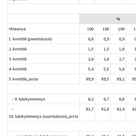
%
Yhteensä
100
100
100
1
1. kvinttiili (pienituloisin)
0,8
0,9
0,9
2. kvinttiili
1,5
1,5
1,6
3. kvinttiili
2,6
2,6
2,7
4. kvinttiili
5,4
5,5
5,6
5. kvinttiili, josta
89,9
89,5
89,2
8
– 9. tulokymmenys
6,2
6,7
6,8
–
83,7
82,8
82,4
8
10. tulokymmenys (suurituloisin), josta