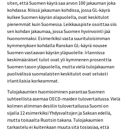
siten, että Suomen käyrä saa arvon 100 jakauman joka
kohdassa. Niissä jakauman kohdissa, jossa GL-käyrä
kulkee Suomen käyrän alapuolella, ovat keskitulot
pienemmät kuin Suomessa. Leikkauspiste osoittaa siis
sen kohdan jakaumaa, jossa Suomen hyvinvointi jää
huonommaksi. Esimerkiksi vasta suurituloisimman
kymmenyksen kohdalla Ranskan GL-käyrä nousee
Suomen vastaavan käyrän yläpuolelle. Irlannissa
keskimääräiset tulot ovat yli kymmenen prosenttia
Suomen tason yläpuolella, mutta vielä tulojakauman
puolivälissä suomalaisten keskitulot ovat selvästi
irlantilaisia korkeammat.
Tulojakaumien huomioiminen parantaa Suomen
suhteellista asemaa OECD-maiden tulovertailussa. Vielä
kolmen alimman desiilin tulovertailussa Suomi on
sijalla 12 esimerkiksi Yhdysvaltojen ja Saksan edellä,
mutta toisaalta Ruotsin takana. Tulojakaumien
tarkastelu ei kuitenkaan muuta sitä tosiasiaa, että