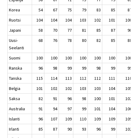
Korea
54
67
75
79
83
85
87
Ruotsi
104
104
104
103
102
101
100
Japani
58
70
77
81
85
87
90
Uusi-
68
76
78
80
82
85
88
Seelanti
Suomi
100
100
100
100
100
100
100
Ranska
96
98
99
99
98
99
99
Tanska
115
114
113
112
112
111
110
Belgia
101
102
102
103
103
104
105
Saksa
82
91
96
98
100
101
102
Australia
91
94
97
99
101
104
106
Islanti
96
107
109
110
109
109
109
Irlanti
85
87
90
93
96
99
102