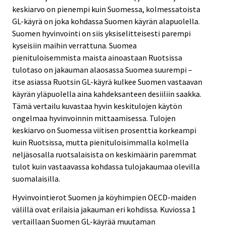
keskiarvo on pienempi kuin Suomessa, kolmessatoista
GL-käyrä on joka kohdassa Suomen käyrän alapuolella.
Suomen hyvinvointi on siis yksiselitteisesti parempi
kyseisiin maihin verrattuna. Suomea
pienituloisemmista maista ainoastaan Ruotsissa
tulotaso on jakauman alaosassa Suomea suurempi –
itse asiassa Ruotsin GL-käyrä kulkee Suomen vastaavan
käyrän yläpuolella aina kahdeksanteen desiiliin saakka.
Tämä vertailu kuvastaa hyvin keskitulojen käytön
ongelmaa hyvinvoinnin mittaamisessa. Tulojen
keskiarvo on Suomessa viitisen prosenttia korkeampi
kuin Ruotsissa, mutta pienituloisimmalla kolmella
neljäsosalla ruotsalaisista on keskimäärin paremmat
tulot kuin vastaavassa kohdassa tulojakaumaa olevilla
suomalaisilla.
Hyvinvointierot Suomen ja köyhimpien OECD-maiden
välillä ovat erilaisia jakauman eri kohdissa. Kuviossa 1
vertaillaan Suomen GL-käyrää muutaman