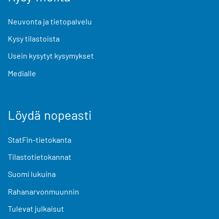
Neuvonta ja tietopalvelu
Kysy tilastoista
Usein kysytyt kysymykset
Medialle
Löydä nopeasti
StatFin-tietokanta
Tilastotietokannat
Suomi lukuina
Rahanarvonmuunnin
Tulevat julkaisut