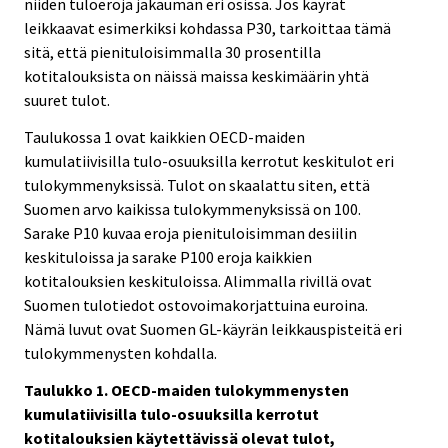
niiden tuloeroja jakauman eri osissa. Jos käyrät
leikkaavat esimerkiksi kohdassa P30, tarkoittaa tämä
sitä, että pienituloisimmalla 30 prosentilla
kotitalouksista on näissä maissa keskimäärin yhtä
suuret tulot.
Taulukossa 1 ovat kaikkien OECD-maiden
kumulatiivisilla tulo-osuuksilla kerrotut keskitulot eri
tulokymmenyksissä. Tulot on skaalattu siten, että
Suomen arvo kaikissa tulokymmenyksissä on 100.
Sarake P10 kuvaa eroja pienituloisimman desiilin
keskituloissa ja sarake P100 eroja kaikkien
kotitalouksien keskituloissa. Alimmalla rivillä ovat
Suomen tulotiedot ostovoimakorjattuina euroina.
Nämä luvut ovat Suomen GL-käyrän leikkauspisteitä eri
tulokymmenysten kohdalla.
Taulukko 1. OECD-maiden tulokymmenysten
kumulatiivisilla tulo-osuuksilla kerrotut
kotitalouksien käytettävissä olevat tulot,