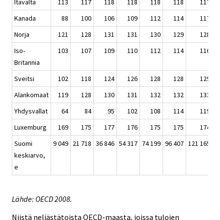
Itävalta
113
117
118
118
118
118
117
Kanada
88
100
106
109
112
114
117
Norja
121
128
131
131
130
129
128
Iso-
103
107
109
110
112
114
116
Britannia
Sveitsi
102
118
124
126
128
128
129
Alankomaat
119
128
130
131
132
132
133
Yhdysvallat
64
84
95
102
108
114
119
Luxemburg
169
175
177
176
175
175
174
Suomi
9 049
21 718
36 846
54 317
74 199
96 407
121 165
1
keskiarvo,
e
Lähde: OECD 2008.
Niistä neljästätoista OECD-maasta, joissa tulojen