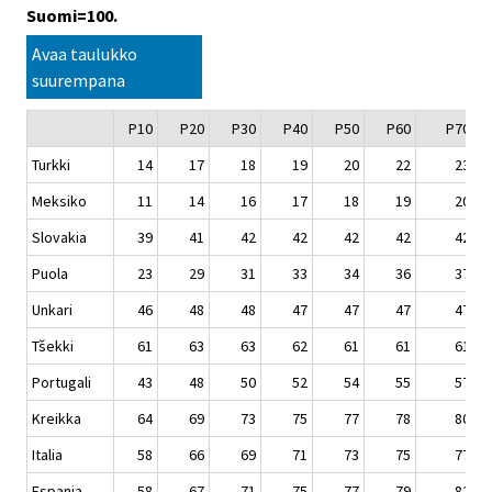
Suomi=100.
Avaa taulukko
suurempana
P10
P20
P30
P40
P50
P60
P70
Turkki
14
17
18
19
20
22
23
Meksiko
11
14
16
17
18
19
20
Slovakia
39
41
42
42
42
42
42
Puola
23
29
31
33
34
36
37
Unkari
46
48
48
47
47
47
47
Tšekki
61
63
63
62
61
61
61
Portugali
43
48
50
52
54
55
57
Kreikka
64
69
73
75
77
78
80
Italia
58
66
69
71
73
75
77
Espanja
58
67
71
75
77
79
82