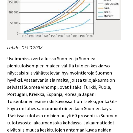
Lähde: OECD 2008.
Useimmissa vertailuissa Suomen ja Suomea
pienituloisempien maiden välillä tulojen keskiarvo
näyttäisi siis vähättelevän hyvinvointieroja Suomen
hyväksi. Vastaavanlaisia maita, joissa tulojakauma on
selvästi Suomea vinompi, ovat lisäksi Turkki, Puola,
Portugali, Kreikka, Espanja, Korea ja Japani.
Toisenlainen esimerkki kuviossa 1 on Tšekki, jonka GL-
käyrä on lähes samanmuotoinen kuin Suomen käyrä.
Tšekissä tulotaso on hieman yli 60 prosenttia Suomen
tulotasosta jakauman joka kohdassa. Jakaumatiedot
eivät siis muuta keskitulojen antamaa kuvaa näiden