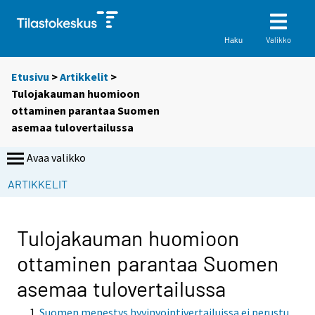
Valikko
Haku
Etusivu
>
Artikkelit
>
Tulojakauman huomioon
ottaminen parantaa Suomen
asemaa tulovertailussa
Avaa valikko
ARTIKKELIT
Tulojakauman huomioon
ottaminen parantaa Suomen
asemaa tulovertailussa
Suomen menestys hyvinvointivertailuissa ei perustu