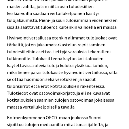
maiden välillä, joten niiltä osin tulodesiilien
keskiarvoilla saadaan vertailukelpoinen käsitys
tulojakaumista. Pieni- ja suurituloisimman viidenneksen
sisällä saattavat tuloerot kuitenkin vaihdella eri maissa.
Hyvinvointivertailussa etenkin alimmat tuloluokat ovat
tärkeitä, joten jakaumatarkastelun rajoittaminen
tulodesiileihin asettaa tiettyjä varauksia tekemilleni
tulkinnoille. Tulokäsitteenä käytän kotitalouden
käytettävissä olevia tuloja kulutusyksikköä kohden,
mikä lienee paras tulokäsite hyvinvointivertailussa, sillä
se ottaa huomioon sekä verotuksen ja saadut
tulonsiirrot että erot kotitalouksien rakenteessa.
Tulotiedot ovat ostovoimakorjattuja eli ne kuvaavat
kotitalouksien saamien tulojen ostovoimaa jokaisessa
maassa vertailukelpoisella tavalla.
Kolmenkymmenen OECD-maan joukossa Suomi
sijoittuu tulojen mediaanilla mitattuna sijalle 15, ja