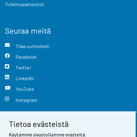
Tutkimusaineistot
Seuraa meitä
Tilaa uutisviesti
Facebook
Twitter
LinkedIn
YouTube
Instagram
Tietoa evästeistä
Yhteystiedot
Käytämme sivustollamme evästeitä.