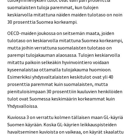
tulokymmenyksen tulot ovat vain pari prosenttia
suomalaisten tuloja paremmat, kun tulojen
keskiarvolla mitattuna näiden maiden tulotaso on noin
30 prosenttia Suomea korkeampi.
OECD-maiden joukossa on seitsemän maata, joiden
tulotaso on keskiarvolla mitattuna Suomea korkeampi,
mutta joihin verrattuna suomalaisten tulotaso on
parempi tulojakauman alaosassa. Tulojen keskiarvolla
mitattu paikoin selkeäkin hyvinvointiero voidaan
kyseenalaistaa ottamalla tulojakauma huomioon.
Esimerkiksi yhdysvaltalaisten keskitulot ovat yli 40
prosenttia paremmat kuin suomalaisten, mutta
pienituloisimpaan 30 prosenttiin kuuluvien henkilöiden
tulot ovat Suomessa keskimäärin korkeammat kuin
Yhdysvalloissa.
Kuviossa 3 on verrattu kolmen tällaisen maan GL-käyriä
Suomen käyrään. Koska GL-käyrien leikkauspisteiden
havaitseminen kuvioista on vaikeaa, on käyrät skaalattu