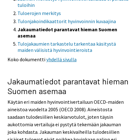
tuloihin
Tuloerojen merkitys
Tulonjakoindikaattorit hyvinvoinnin kuvaajina
Jakaumatiedot parantavat hieman Suomen
asemaa
Tulojakaumien tarkastelu tarkentaa käsitystä
maiden välisistä hyvinvointieroista
Koko dokumentti
yhdellä sivulla
Jakaumatiedot parantavat hieman
Suomen asemaa
Käytän eri maiden hyvinvointivertailuun OECD-maiden
aineistoa vuodelta 2005 (OECD 2008). Aineistosta
saadaan tulodesiilien keskiarvotulot, joten täysin
aukottomia vertailuja ei pystytä tekemään jakauman
joka kohdasta. Jakauman keskivaiheilla tulodesiilien
sisäiset tuloerot eivät poikkea kovinkaan paljon eri