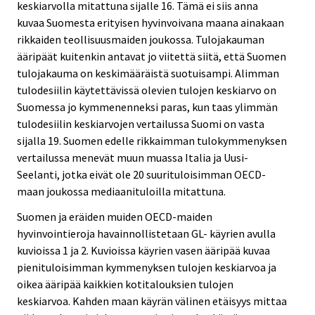
keskiarvolla mitattuna sijalle 16. Tämä ei siis anna
kuvaa Suomesta erityisen hyvinvoivana maana ainakaan
rikkaiden teollisuusmaiden joukossa. Tulojakauman
ääripäät kuitenkin antavat jo viitettä siitä, että Suomen
tulojakauma on keskimääräistä suotuisampi. Alimman
tulodesiilin käytettävissä olevien tulojen keskiarvo on
Suomessa jo kymmenenneksi paras, kun taas ylimmän
tulodesiilin keskiarvojen vertailussa Suomi on vasta
sijalla 19. Suomen edelle rikkaimman tulokymmenyksen
vertailussa menevät muun muassa Italia ja Uusi-
Seelanti, jotka eivät ole 20 suurituloisimman OECD-
maan joukossa mediaanituloilla mitattuna.
Suomen ja eräiden muiden OECD-maiden
hyvinvointieroja havainnollistetaan GL- käyrien avulla
kuvioissa 1 ja 2. Kuvioissa käyrien vasen ääripää kuvaa
pienituloisimman kymmenyksen tulojen keskiarvoa ja
oikea ääripää kaikkien kotitalouksien tulojen
keskiarvoa. Kahden maan käyrän välinen etäisyys mittaa