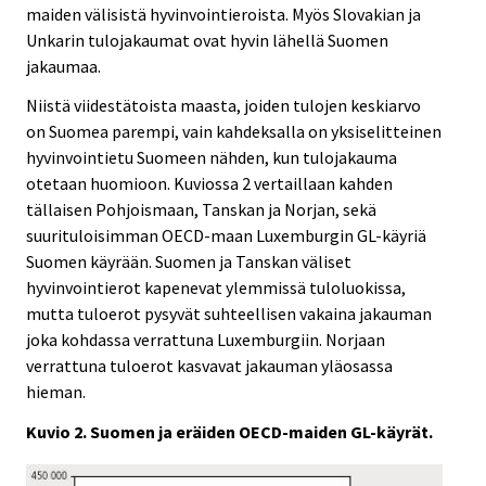
maiden välisistä hyvinvointieroista. Myös Slovakian ja
Unkarin tulojakaumat ovat hyvin lähellä Suomen
jakaumaa.
Niistä viidestätoista maasta, joiden tulojen keskiarvo
on Suomea parempi, vain kahdeksalla on yksiselitteinen
hyvinvointietu Suomeen nähden, kun tulojakauma
otetaan huomioon. Kuviossa 2 vertaillaan kahden
tällaisen Pohjoismaan, Tanskan ja Norjan, sekä
suurituloisimman OECD-maan Luxemburgin GL-käyriä
Suomen käyrään. Suomen ja Tanskan väliset
hyvinvointierot kapenevat ylemmissä tuloluokissa,
mutta tuloerot pysyvät suhteellisen vakaina jakauman
joka kohdassa verrattuna Luxemburgiin. Norjaan
verrattuna tuloerot kasvavat jakauman yläosassa
hieman.
Kuvio 2. Suomen ja eräiden OECD-maiden GL-käyrät.