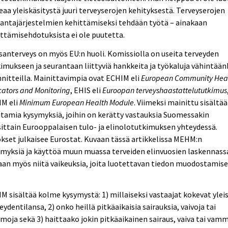
aa yleiskäsitystä juuri terveyserojen kehityksestä. Terveyserojen
antajärjestelmien kehittämiseksi tehdään työtä – ainakaan
ttämisehdotuksista ei ole puutetta.
anterveys on myös EU:n huoli. Komissiolla on useita terveyden
imukseen ja seurantaan liittyviä hankkeita ja työkaluja vähintään
nitteilla. Mainittavimpia ovat ECHIM eli
European Community Hea
cators and Monitoring
, EHIS eli
Euroopan terveyshaastattelututkimus
M eli
Minimum European Health Module
. Viimeksi mainittu sisältää
amia kysymyksiä, joihin on kerätty vastauksia Suomessakin
ittain Eurooppalaisen tulo- ja elinolotutkimuksen yhteydessä.
kset julkaisee Eurostat. Kuvaan tässä artikkelissa MEHM:n
myksiä ja käyttöä muun muassa terveiden elinvuosien laskennass
an myös niitä vaikeuksia, joita luotettavan tiedon muodostamis
 sisältää kolme kysymystä: 1) millaiseksi vastaajat kokevat ylei
eydentilansa, 2) onko heillä pitkäaikaisia sairauksia, vaivoja tai
oja sekä 3) haittaako jokin pitkäaikainen sairaus, vaiva tai vam