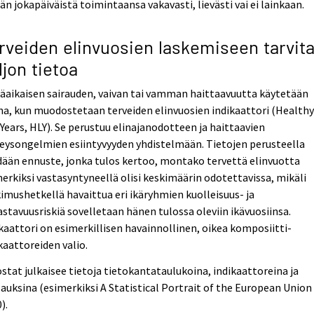
än jokapäiväistä toimintaansa vakavasti, lievästi vai ei lainkaan.
rveiden elinvuosien laskemiseen tarvit
ljon tietoa
äaikaisen sairauden, vaivan tai vamman haittaavuutta käytetään
a, kun muodostetaan terveiden elinvuosien indikaattori (Health
 Years, HLY). Se perustuu elinajanodotteen ja haittaavien
eysongelmien esiintyvyyden yhdistelmään. Tietojen perusteella
ään ennuste, jonka tulos kertoo, montako tervettä elinvuotta
erkiksi vastasyntyneellä olisi keskimäärin odotettavissa, mikäli
imushetkellä havaittua eri ikäryhmien kuolleisuus- ja
astavuusriskiä sovelletaan hänen tulossa oleviin ikävuosiinsa.
kaattori on esimerkillisen havainnollinen, oikea komposiitti-
kaattoreiden valio.
stat julkaisee tietoja tietokantataulukoina, indikaattoreina ja
auksina (esimerkiksi A Statistical Portrait of the European Union
).