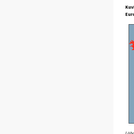
Kuv
Eur
Lähd