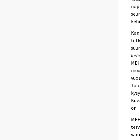
nope
seur
kehi
Kans
tutk
suun
Indi
MEH
muut
vuos
Tulo
kysy
Kuva
on.
MEHM
terv
vamm