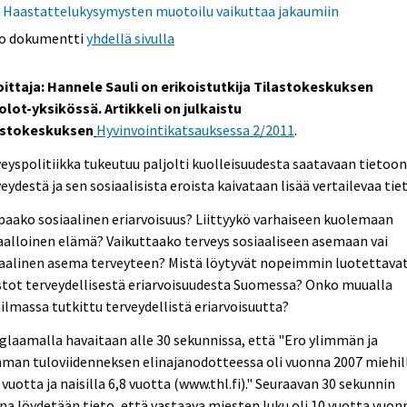
Haastattelukysymysten muotoilu vaikuttaa jakaumiin
o dokumentti
yhdellä sivulla
oittaja: Hannele Sauli on erikoistutkija Tilastokeskuksen
olot-yksikössä. Artikkeli on julkaistu
astokeskuksen
Hyvinvointikatsauksessa 2/2011
.
eyspolitiikka tukeutuu paljolti kuolleisuudesta saatavaan tietoon
eydestä ja sen sosiaalisista eroista kaivataan lisää vertailevaa tie
aako sosiaalinen eriarvoisuus? Liittyykö varhaiseen kuolemaan
aalloinen elämä? Vaikuttaako terveys sosiaaliseen asemaan vai
iaalinen asema terveyteen? Mistä löytyvät nopeimmin luotettava
stot terveydellisestä eriarvoisuudesta Suomessa? Onko muualla
lmassa tutkittu terveydellistä eriarvoisuutta?
laamalla havaitaan alle 30 sekunnissa, että "Ero ylimmän ja
man tuloviidenneksen elinajanodotteessa oli vuonna 2007 miehil
 vuotta ja naisilla 6,8 vuotta (www.thl.fi)." Seuraavan 30 sekunnin
na löydetään tieto, että vastaava miesten luku oli 10 vuotta vuon