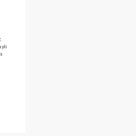
t
 yli
es