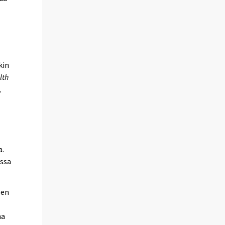
kin
lth
,
a.
essa
sen
ma