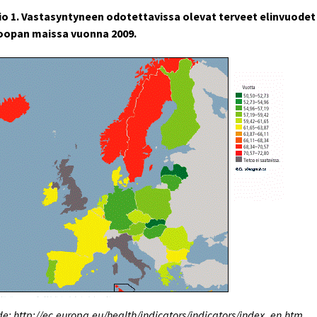
io 1. Vastasyntyneen odotettavissa olevat terveet elinvuodet
oopan maissa vuonna 2009.
e: http://ec.europa.eu/health/indicators/indicators/index_en.htm.