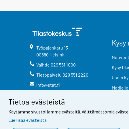
Kysy 
Työpajankatu
13
00580
Helsinki
Neuvonta
Vaihde
029 551 1000
Kysy tila
Tietopalvelu
029 551 2220
Usein ky
info@stat.fi
Medialle
Tietoa evästeistä
Käytämme sivustollamme evästeitä. Välttämättömiä evästeitä t
Lue lisää evästeistä.