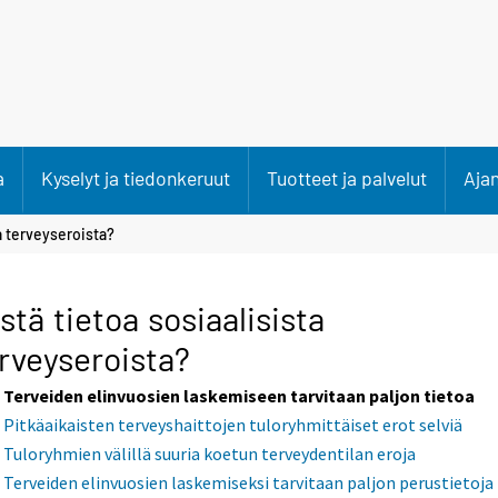
a
Kyselyt ja tiedonkeruut
Tuotteet ja palvelut
Aja
a terveyseroista?
stä tietoa sosiaalisista
rveyseroista?
Terveiden elinvuosien laskemiseen tarvitaan paljon tietoa
Pitkäaikaisten terveyshaittojen tuloryhmittäiset erot selviä
Tuloryhmien välillä suuria koetun terveydentilan eroja
Terveiden elinvuosien laskemiseksi tarvitaan paljon perustietoja