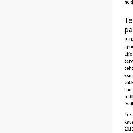
heid
Te
pa
Pitk
apun
Life
terv
tehd
esim
tutk
sair
Indi
indi
Euro
kats
2010