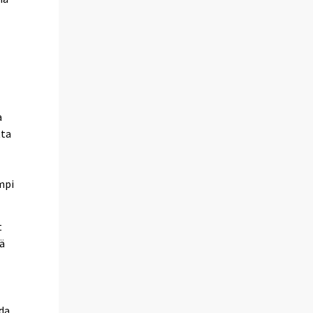
a
tta
mpi
t
ä
oda