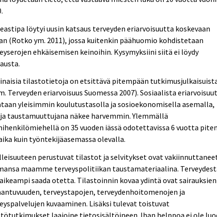
.
astipa löytyi uusin katsaus terveyden eriarvoisuutta koskevaan
an (Rotko ym. 2011), jossa kuitenkin päähuomio kohdistetaan
eyserojen ehkäisemisen keinoihin. Kysymyksiini siitä ei löydy
austa.
inaisia tilastotietoja on etsittävä pitempään tutkimusjulkaisuist
m. Terveyden eriarvoisuus Suomessa 2007). Sosiaalista eriarvoisuu
taan yleisimmin koulutustasolla ja sosioekonomisella asemalla,
oja taustamuuttujana näkee harvemmin. Ylemmällä
ihenkilömiehellä on 35 vuoden iässä odotettavissa 6 vuotta pite
aika kuin työntekijäasemassa olevalla.
leisuuteen perustuvat tilastot ja selvitykset ovat vakiinnuttanee
mansa maamme terveyspolitiikan taustamateriaalina. Terveydest
aikeampi saada otetta. Tilastoinnin kovaa ydintä ovat sairauksien
aantuvuuden, terveystapojen, terveydenhoitomenojen ja
eyspalvelujen kuvaaminen. Lisäksi tulevat toistuvat
tötutkimukset laajoine tietosisältöineen. Ihan helppoa ei ole lu