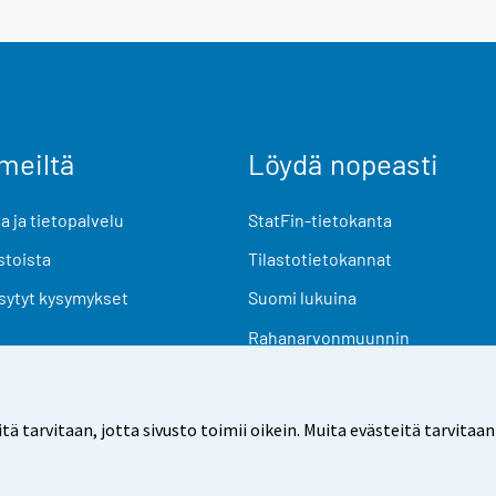
meiltä
Löydä nopeasti
 ja tietopalvelu
StatFin-tietokanta
stoista
Tilastotietokannat
sytyt kysymykset
Suomi lukuina
Rahanarvonmuunnin
Tulevat julkaisut
Tutkimusaineistot
arvitaan, jotta sivusto toimii oikein. Muita evästeitä tarvitaan