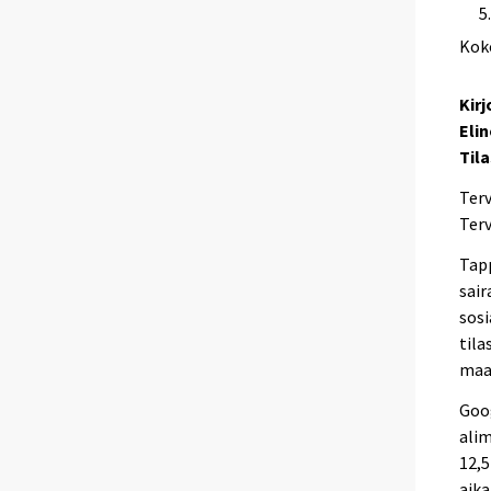
Kok
Kirj
Elin
Til
Terv
Terv
Tapp
sair
sos
tila
maai
Goog
alim
12,5
aika