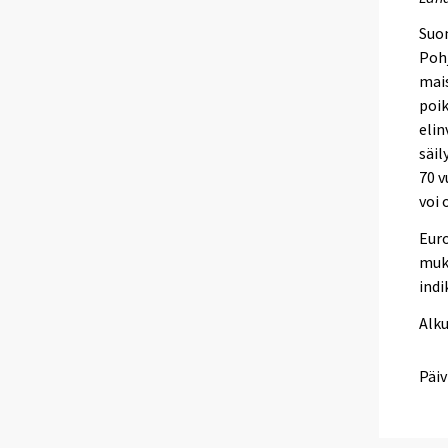
Suo
Poh
mais
poik
elin
säil
70 v
voi 
Euro
muka
indi
Alk
Päiv