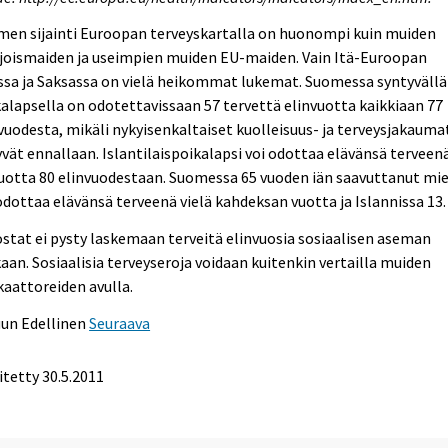
men sijainti Euroopan terveyskartalla on huonompi kuin muiden
joismaiden ja useimpien muiden EU-maiden. Vain Itä-Euroopan
sa ja Saksassa on vielä heikommat lukemat. Suomessa syntyvällä
alapsella on odotettavissaan 57 tervettä elinvuotta kaikkiaan 77
vuodesta, mikäli nykyisenkaltaiset kuolleisuus- ja terveysjakauma
yvät ennallaan. Islantilaispoikalapsi voi odottaa elävänsä terveenä
uotta 80 elinvuodestaan. Suomessa 65 vuoden iän saavuttanut mi
odottaa elävänsä terveenä vielä kahdeksan vuotta ja Islannissa 13.
stat ei pysty laskemaan terveitä elinvuosia sosiaalisen aseman
an. Sosiaalisia terveyseroja voidaan kuitenkin vertailla muiden
kaattoreiden avulla.
uun
Edellinen
Seuraava
itetty 30.5.2011