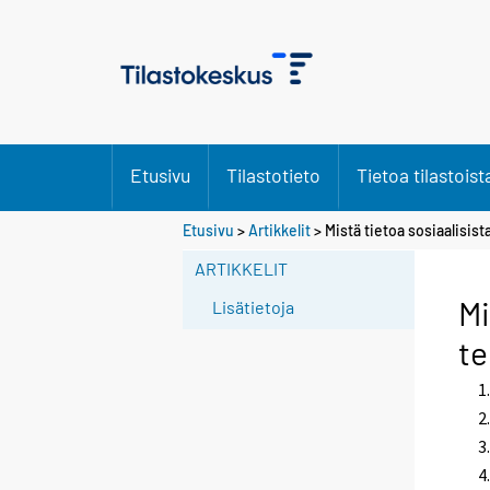
Etusivu
Tilastotieto
Tietoa tilastoist
Etusivu
>
Artikkelit
> Mistä tietoa sosiaalisist
ARTIKKELIT
Mi
Lisätietoja
te