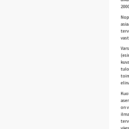
2000
Nope
asia
terv
vast
Vars
(esi
kuva
tul
toim
elin
Kuol
ase
on v
ilm
terv
väes