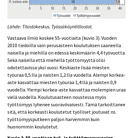
Lähde: Tilastokeskus. Työssäkäyntitilastot.
Vastaava ilmiö koskee 55-vuotiaita (kuvio 3). Vuoden
2010 tiedoilla vain perusasteen koulutuksen saaneella
naisella ja miehillä on edessä keskimäärin 4,4 työvuotta.
Sekä naisella että miehellä työttömyyttä olisi
odotettavissa yksi vuosi. Keskiaste lisää miesten
työuraa 0,5:lla ja naisten 1,2:lla vuodella. Alempi korkea-
aste kasvattaa miesten työuraa 1,4:llä ja naisten 0,9
vuodella. Ylempi korkea-aste kasvattaa molempien uraa
vielä vuodella. Koulutusasteen noustessa myös
työttömyys lyhenee suoraviivaisesti. Tämä tarkoittanee
sitä, että korkeasti koulutetut työlliset joutuvat ns.
työttömyysputkeen paljon harvemmin kuin
huonommin koulutetut.
Kuvio 3. 55-vuotiaan työ- ja työttömyysvuosien