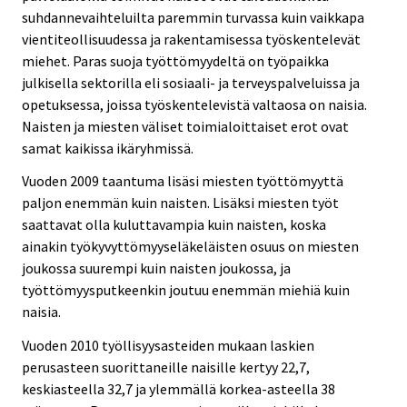
suhdannevaihteluilta paremmin turvassa kuin vaikkapa
vientiteollisuudessa ja rakentamisessa työskentelevät
miehet. Paras suoja työttömyydeltä on työpaikka
julkisella sektorilla eli sosiaali- ja terveyspalveluissa ja
opetuksessa, joissa työskentelevistä valtaosa on naisia.
Naisten ja miesten väliset toimialoittaiset erot ovat
samat kaikissa ikäryhmissä.
Vuoden 2009 taantuma lisäsi miesten työttömyyttä
paljon enemmän kuin naisten. Lisäksi miesten työt
saattavat olla kuluttavampia kuin naisten, koska
ainakin työkyvyttömyyseläkeläisten osuus on miesten
joukossa suurempi kuin naisten joukossa, ja
työttömyysputkeenkin joutuu enemmän miehiä kuin
naisia.
Vuoden 2010 työllisyysasteiden mukaan laskien
perusasteen suorittaneille naisille kertyy 22,7,
keskiasteella 32,7 ja ylemmällä korkea-asteella 38