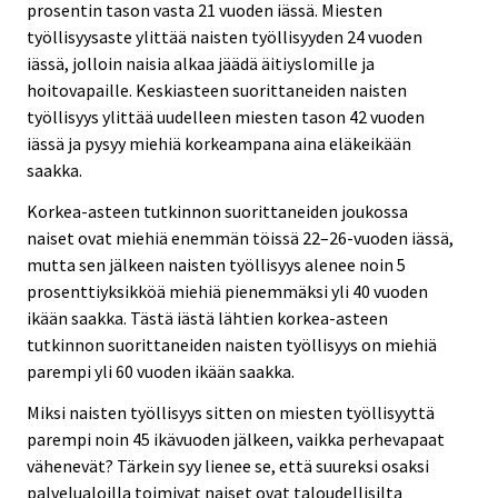
prosentin tason vasta 21 vuoden iässä. Miesten
työllisyysaste ylittää naisten työllisyyden 24 vuoden
iässä, jolloin naisia alkaa jäädä äitiyslomille ja
hoitovapaille. Keskiasteen suorittaneiden naisten
työllisyys ylittää uudelleen miesten tason 42 vuoden
iässä ja pysyy miehiä korkeampana aina eläkeikään
saakka.
Korkea-asteen tutkinnon suorittaneiden joukossa
naiset ovat miehiä enemmän töissä 22–26-vuoden iässä,
mutta sen jälkeen naisten työllisyys alenee noin 5
prosenttiyksikköä miehiä pienemmäksi yli 40 vuoden
ikään saakka. Tästä iästä lähtien korkea-asteen
tutkinnon suorittaneiden naisten työllisyys on miehiä
parempi yli 60 vuoden ikään saakka.
Miksi naisten työllisyys sitten on miesten työllisyyttä
parempi noin 45 ikävuoden jälkeen, vaikka perhevapaat
vähenevät? Tärkein syy lienee se, että suureksi osaksi
palvelualoilla toimivat naiset ovat taloudellisilta