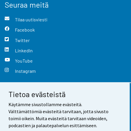
Seuraa meitä
Tilaa uutisviesti
Facebook
Twitter
LinkedIn
YouTube
Instagram
Tietoa evästeistä
Yhteystiedot
Käytämme sivustollamme evästeitä.
Palaute
Välttämättömiä evästeitä tarvitaan, jotta sivusto
toimii oikein. Muita evästeitä tarvitaan videoiden,
Käyttöehdot
podcastien ja palautepalvelun esittämiseen.
Tietosuoja