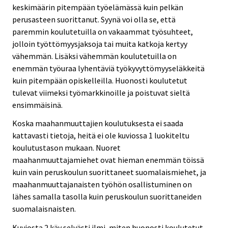
keskimäärin pitempään työelämässä kuin pelkän
perusasteen suorittanut. Syynä voi olla se, että
paremmin koulutetuilla on vakaammat työsuhteet,
jolloin työttömyysjaksoja tai muita katkoja kertyy
vähemmän. Lisäksi vähemmän koulutetuilla on
enemmän työuraa lyhentäviä työkyvyttömyyseläkkeitä
kuin pitempään opiskelleilla. Huonosti koulutetut
tulevat viimeksi työmarkkinoille ja poistuvat sieltä
ensimmäisinä.
Koska maahanmuuttajien koulutuksesta ei saada
kattavasti tietoja, heitä ei ole kuviossa 1 luokiteltu
koulutustason mukaan. Nuoret
maahanmuuttajamiehet ovat hieman enemmän töissä
kuin vain peruskoulun suorittaneet suomalaismiehet, ja
maahanmuuttajanaisten työhön osallistuminen on
lähes samalla tasolla kuin peruskoulun suorittaneiden
suomalaisnaisten.
Kuviosta 2 käy selvästi ilmi, miten huonosti koulutetut