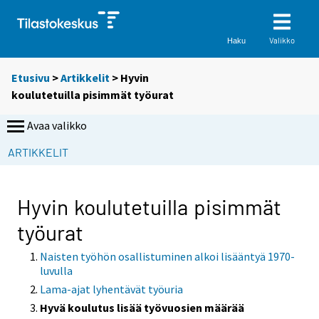
Valikko
Haku
Etusivu
>
Artikkelit
> Hyvin
koulutetuilla pisimmät työurat
Avaa valikko
ARTIKKELIT
Hyvin koulutetuilla pisimmät
työurat
Naisten työhön osallistuminen alkoi lisääntyä 1970-
luvulla
Lama-ajat lyhentävät työuria
Hyvä koulutus lisää työvuosien määrää