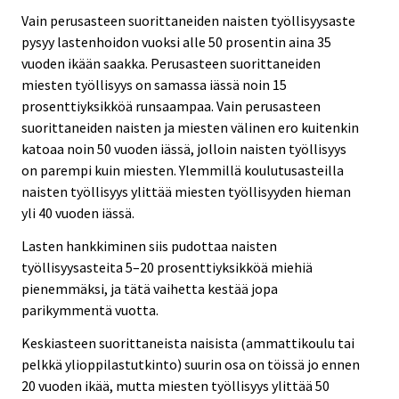
Vain perusasteen suorittaneiden naisten työllisyysaste
pysyy lastenhoidon vuoksi alle 50 prosentin aina 35
vuoden ikään saakka. Perusasteen suorittaneiden
miesten työllisyys on samassa iässä noin 15
prosenttiyksikköä runsaampaa. Vain perusasteen
suorittaneiden naisten ja miesten välinen ero kuitenkin
katoaa noin 50 vuoden iässä, jolloin naisten työllisyys
on parempi kuin miesten. Ylemmillä koulutusasteilla
naisten työllisyys ylittää miesten työllisyyden hieman
yli 40 vuoden iässä.
Lasten hankkiminen siis pudottaa naisten
työllisyysasteita 5–20 prosenttiyksikköä miehiä
pienemmäksi, ja tätä vaihetta kestää jopa
parikymmentä vuotta.
Keskiasteen suorittaneista naisista (ammattikoulu tai
pelkkä ylioppilastutkinto) suurin osa on töissä jo ennen
20 vuoden ikää, mutta miesten työllisyys ylittää 50