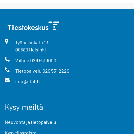
Työpajankatu
13
00580
Helsinki
Vaihde
029 551 1000
Tietopalvelu
029 551 2220
info@stat.fi
Kysy meiltä
Neuvonta ja tietopalvelu
Kysy tilastoista