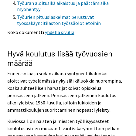
Työuran aloitusikä aikaistuu ja päättämisikä
myöhentyy
Työurien pituuslaskelmat perustuvat
työssäkäyntitilaston työssäolotietoihin
Koko dokumentti
yhdellä sivulla
Hyvä koulutus lisää työvuosien
määrää
Ennen sotaa ja sodan aikana syntyneet ikäluokat
aloittivat työelämässä nykyisiä ikäluokkia nuorempina,
koska suhteellisen harvat jatkoivat opiskelua
perusasteen jälkeen. Perusasteen jälkeinen koulutus
alkoi yleistyä 1950-luvulla, jolloin lukioiden ja
ammattikoulujen suorittaminen nopeasti yleistyi.
Kuviossa 1 on naisten ja miesten työllisyysasteet
koulutusasteen mukaan 1-vuotisikäryhmittäin pelkän
perusasteen käyneiden joukossa sekä keskiasteen ja