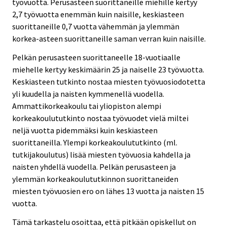
työvuotta. Perusasteen suorittaneille miehille kertyy
2,7 työvuotta enemmän kuin naisille, keskiasteen
suorittaneille 0,7 vuotta vähemmän ja ylemmän
korkea-asteen suorittaneille saman verran kuin naisille.
Pelkän perusasteen suorittaneelle 18-vuotiaalle
miehelle kertyy keskimäärin 25 ja naiselle 23 työvuotta.
Keskiasteen tutkinto nostaa miesten työvuosiodotetta
yli kuudella ja naisten kymmenellä vuodella.
Ammattikorkeakoulu tai yliopiston alempi
korkeakoulututkinto nostaa työvuodet vielä miltei
neljä vuotta pidemmäksi kuin keskiasteen
suorittaneilla. Ylempi korkeakoulututkinto (ml.
tutkijakoulutus) lisää miesten työvuosia kahdella ja
naisten yhdellä vuodella. Pelkän perusasteen ja
ylemmän korkeakoulututkinnon suorittaneiden
miesten työvuosien ero on lähes 13 vuotta ja naisten 15
vuotta.
Tämä tarkastelu osoittaa, että pitkään opiskellut on