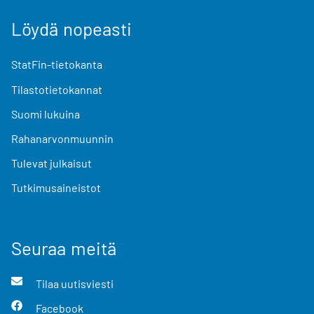
Löydä nopeasti
StatFin-tietokanta
Tilastotietokannat
Suomi lukuina
Rahanarvonmuunnin
Tulevat julkaisut
Tutkimusaineistot
Seuraa meitä
Tilaa uutisviesti
Facebook