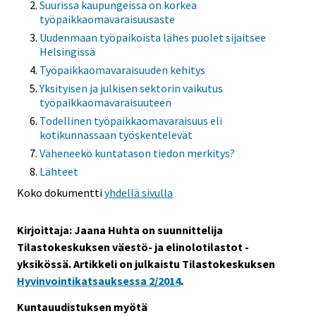
Suurissa kaupungeissa on korkea
s
s
työpaikkaomavaraisuusaste
e
e
Uudenmaan työpaikoista lähes puolet sijaitsee
e
e
Helsingissä
n
n
Työpaikkaomavaraisuuden kehitys
p
p
Yksityisen ja julkisen sektorin vaikutus
a
a
työpaikkaomavaraisuuteen
l
l
Todellinen työpaikkaomavaraisuus eli
v
v
kotikunnassaan työskentelevät
e
e
Väheneekö kuntatason tiedon merkitys?
l
l
Lähteet
u
u
Koko dokumentti
yhdellä sivulla
u
u
n
n
Kirjoittaja: Jaana Huhta on suunnittelija
.
.
Tilastokeskuksen väestö- ja elinolotilastot -
yksikössä.
Artikkeli on julkaistu Tilastokeskuksen
Hyvinvointikatsauksessa 2/2014
.
Kuntauudistuksen myötä