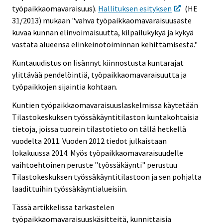
työpaikkaomavaraisuus).
Hallituksen esityksen
(HE
31/2013) mukaan "vahva työpaikkaomavaraisuusaste
kuvaa kunnan elinvoimaisuutta, kilpailukykyä ja kykyä
vastata alueensa elinkeinotoiminnan kehittämisestä."
Kuntauudistus on lisännyt kiinnostusta kuntarajat
ylittävää pendelöintiä, työpaikkaomavaraisuutta ja
työpaikkojen sijaintia kohtaan.
Kuntien työpaikkaomavaraisuuslaskelmissa käytetään
Tilastokeskuksen työssäkäyntitilaston kuntakohtaisia
tietoja, joissa tuorein tilastotieto on tällä hetkellä
vuodelta 2011. Vuoden 2012 tiedot julkaistaan
lokakuussa 2014. Myös työpaikkaomavaraisuudelle
vaihtoehtoinen peruste "työssäkäynti" perustuu
Tilastokeskuksen työssäkäyntitilastoon ja sen pohjalta
laadittuihin työssäkäyntialueisiin.
Tässä artikkelissa tarkastelen
työpaikkaomavaraisuuskäsitteitä, kunnittaisia