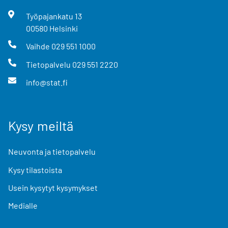
Työpajankatu
13
00580
Helsinki
Vaihde
029 551 1000
Tietopalvelu
029 551 2220
info@stat.fi
Kysy meiltä
Neuvonta ja tietopalvelu
Kysy tilastoista
Usein kysytyt kysymykset
Medialle