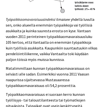
Työpaikkaomavaraisuusindeksi
ilmaisee yhdellä luvulla
sen, onko alueella enemmän työpaikkoja vai työllisiä
asukkaita ja kuinka suuresta erosta on kyse. Vantaan
vuoden 2011 perinteinen työpaikkaomavaraisuusluku
105 kertoo, että Vantaalla on enemmän työpaikkoja
kuin työllisiä asukkaita. Kaupunkiin suuntautuukin vilkas
pendelöintiliikenne, vaikka Vantaalta toki käydään
paljon töissä myös muissa kunnissa.
Matalimmillaan kunnan työpaikkaomavaraisuus on
selvästi alle sadan. Esimerkiksi vuonna 2011 Vaasan
naapurissa sijaitsevassa Mustasaaressa
työpaikkaomavaraisuus oli 54,2 prosenttia.
Työpaikkaomavaraisuus ei suoraan kerro kunnan
työllisyys- tai taloustilanteesta tai työmatkojen
pituuksista. Työpaikat ovat usein keskittyneitä