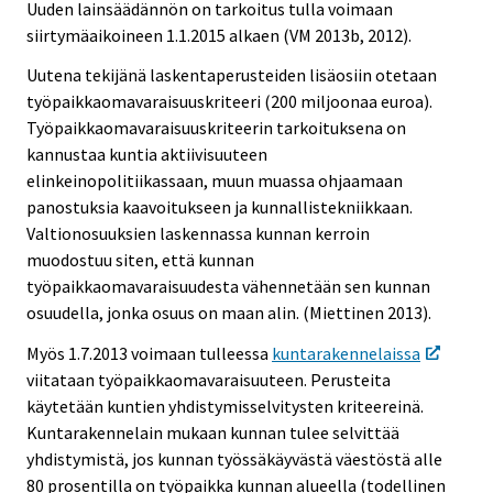
Uuden lainsäädännön on tarkoitus tulla voimaan
siirtymäaikoineen 1.1.2015 alkaen (VM 2013b, 2012).
Uutena tekijänä laskentaperusteiden lisäosiin otetaan
työpaikkaomavaraisuuskriteeri (200 miljoonaa euroa).
Työpaikkaomavaraisuuskriteerin tarkoituksena on
kannustaa kuntia aktiivisuuteen
elinkeinopolitiikassaan, muun muassa ohjaamaan
panostuksia kaavoitukseen ja kunnallistekniikkaan.
Valtionosuuksien laskennassa kunnan kerroin
muodostuu siten, että kunnan
työpaikkaomavaraisuudesta vähennetään sen kunnan
osuudella, jonka osuus on maan alin. (Miettinen 2013).
Myös 1.7.2013 voimaan tulleessa
kuntarakennelaissa
viitataan työpaikkaomavaraisuuteen. Perusteita
käytetään kuntien yhdistymisselvitysten kriteereinä.
Kuntarakennelain mukaan kunnan tulee selvittää
yhdistymistä, jos kunnan työssäkäyvästä väestöstä alle
80 prosentilla on työpaikka kunnan alueella (todellinen