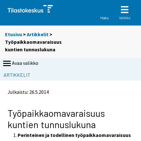
Valikko
Haku
Etusivu
>
Artikkelit
>
Työpaikkaomavaraisuus
kuntien tunnuslukuna
Avaa valikko
S
S
ARTIKKELIT
i
i
i
i
Julkaistu:
26.5.2014
r
r
r
r
y
y
Työpaikkaomavaraisuus
t
t
kuntien tunnuslukuna
t
t
o
o
Perinteinen ja todellinen työpaikkaomavaraisuus
i
i