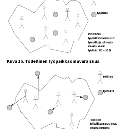
Kuva 1b. Todellinen työpaikkaomavaraisuus