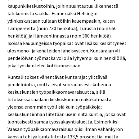
kaupunkikeskustoihin, joihin suuntautuu liikennettä
lähikunnista saakka. Esimerkiksi Helsingin
ydinkeskustaan tullaan töihin kauempaakin, kuten
Tampereelta (noin 730 henkilöä), Turusta (noin 650
henkilöä) ja Hämeenlinnasta (noin 360 henkilöä).
Isoissa kaupungeissa työpaikat ovat lisäksi keskittyneet
ulosmeno- ja kehäteiden läheisyyteen. Kuntarajan yli
pendelöivän työmatka voi olla lyhyempi kuin henkilöllä,
joka työskentelee kotikunnassaan.
Kuntaliitokset vähentävät kuntarajat ylittävää
pendelöintiä, mutta eivät suoranaisesti kohenna
keskuskuntien työpaikkaomavaraisuutta, sillä
liitoksessa saadaan keskuskunnan näkökulmasta
yleensä enemmän työllisiä kuin työpaikkoja;
keskuskuntiinhan liitetään usein niitä kuntia, jotka ovat
luontaisesti samaa työssäkäyntialuetta. Esimerkiksi
Vaasan työpaikkaomavaraisuus olisi ilman Vähänkyrön
kanssa tehtyä kuntaliitosta 133,5 prosenttia, mutta