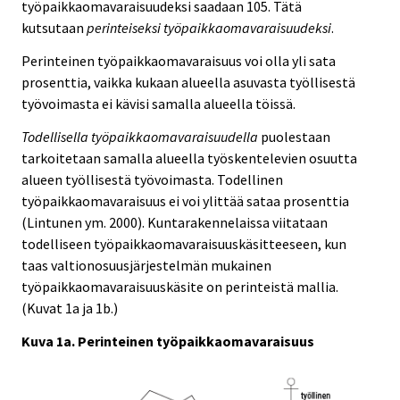
työpaikkaomavaraisuudeksi saadaan 105. Tätä
kutsutaan
perinteiseksi työpaikkaomavaraisuudeksi
.
Perinteinen työpaikkaomavaraisuus voi olla yli sata
prosenttia, vaikka kukaan alueella asuvasta työllisestä
työvoimasta ei kävisi samalla alueella töissä.
Todellisella työpaikkaomavaraisuudella
puolestaan
tarkoitetaan samalla alueella työskentelevien osuutta
alueen työllisestä työvoimasta. Todellinen
työpaikkaomavaraisuus ei voi ylittää sataa prosenttia
(Lintunen ym. 2000). Kuntarakennelaissa viitataan
todelliseen työpaikkaomavaraisuuskäsitteeseen, kun
taas valtionosuusjärjestelmän mukainen
työpaikkaomavaraisuuskäsite on perinteistä mallia.
(Kuvat 1a ja 1b.)
Kuva 1a. Perinteinen työpaikkaomavaraisuus