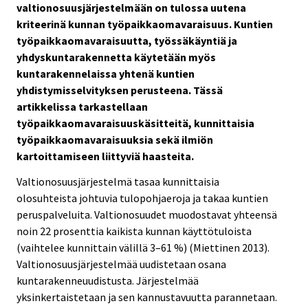
valtionosuusjärjestelmään on tulossa uutena
kriteerinä kunnan työpaikkaomavaraisuus. Kuntien
työpaikkaomavaraisuutta, työssäkäyntiä ja
yhdyskuntarakennetta käytetään myös
kuntarakennelaissa yhtenä kuntien
yhdistymisselvityksen perusteena. Tässä
artikkelissa tarkastellaan
työpaikkaomavaraisuuskäsitteitä, kunnittaisia
työpaikkaomavaraisuuksia sekä ilmiön
kartoittamiseen liittyviä haasteita.
Valtionosuusjärjestelmä tasaa kunnittaisia
olosuhteista johtuvia tulopohjaeroja ja takaa kuntien
peruspalveluita. Valtionosuudet muodostavat yhteensä
noin 22 prosenttia kaikista kunnan käyttötuloista
(vaihtelee kunnittain välillä 3–61 %) (Miettinen 2013).
Valtionosuusjärjestelmää uudistetaan osana
kuntarakenneuudistusta. Järjestelmää
yksinkertaistetaan ja sen kannustavuutta parannetaan.