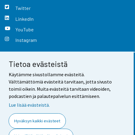
Twitter
LinkedIn
YouTube
Instagram
Tietoa evästeistä
Yhteystiedot
Käytämme sivustollamme evästeitä.
Palaute
Välttämättömiä evästeitä tarvitaan, jotta sivusto
toimii oikein. Muita evästeitä tarvitaan videoiden,
Käyttöehdot
podcastien ja palautepalvelun esittämiseen.
Tietosuoja
Lue lisää evästeistä.
Saavutettavuus
Hyväksyn kaikki evästeet
Tietoa sivustosta