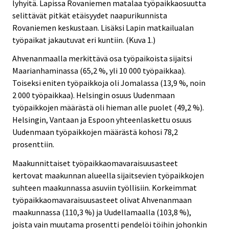
lyhyitä. Lapissa Rovaniemen matalaa työpaikkaosuutta
selittävät pitkät etäisyydet naapurikunnista
Rovaniemen keskustaan. Lisäksi Lapin matkailualan
työpaikat jakautuvat eri kuntiin. (Kuva 1.)
Ahvenanmaalla merkittävä osa työpaikoista sijaitsi
Maarianhaminassa (65,2 %, yli 10 000 työpaikkaa).
Toiseksi eniten työpaikkoja oli Jomalassa (13,9 %, noin
2 000 työpaikkaa). Helsingin osuus Uudenmaan
työpaikkojen määrästä oli hieman alle puolet (49,2 %).
Helsingin, Vantaan ja Espoon yhteenlaskettu osuus
Uudenmaan työpaikkojen määrästä kohosi 78,2
prosenttiin.
Maakunnittaiset työpaikkaomavaraisuusasteet
kertovat maakunnan alueella sijaitsevien työpaikkojen
suhteen maakunnassa asuviin työllisiin. Korkeimmat
työpaikkaomavaraisuusasteet olivat Ahvenanmaan
maakunnassa (110,3 %) ja Uudellamaalla (103,8 %),
joista vain muutama prosentti pendelöi töihin johonkin