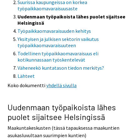
Suurissa kaupungeissa on korkea
työpaikkaomavaraisuusaste
Uudenmaan työpaikoista lähes puolet sijaitsee
Helsingissä
Työpaikkaomavaraisuuden kehitys
Yksityisen ja julkisen sektorin vaikutus
työpaikkaomavaraisuuteen
Todellinen työpaikkaomavaraisuus eli
kotikunnassaan työskentelevät
Väheneekö kuntatason tiedon merkitys?
Lähteet
Koko dokumentti
yhdellä sivulla
Uudenmaan työpaikoista lähes
puolet sijaitsee Helsingissä
Maakuntakeskusten (tässä tapauksessa maakuntien
asukasluvultaan suurimpien kuntien)