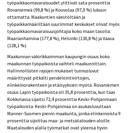
työpaikkaomavaraisuudet ylittivät sata prosenttia
Rovaniemeä (99,8 %) ja Kouvolaa (97,0 %) lukuun
ottamatta. Maakuntien väestöltään ja
työpaikkamääriltään suurimmat keskukset olivat myös
työpaikkaomavaraisuusjohtajia koko maan tasolla:
Maarianhamina (177,8 %), Helsinki (130,8 %) ja Vaasa
(128,1 %).
Maakunnan väkirikkaimman kaupungin osuus koko
maakunnan työpaikoista vaihteli maakunnittain.
Hallinnollisten rajojen mukaiset tunnusluvut
määrittyvät pitkälti pendelöintivirtojen,
elinkeinorakenteen ja etäisyyksien myötä. Rovaniemen
osuus Lapin työpaikoista oli 35,8 prosenttia, kun taas
Kokkolassa sijaitsi 72,4 prosenttia Keski-Pohjanmaan
työpaikoista. Keski-Pohjanmaa on asukasluvultaan
Manner-Suomen pienin maakunta, jonka elinkeinoista 9
prosenttia sijoittuu maa- ja metsätalouden aloille.
Maatalouden alalla työmatkat ovat yleensä hyvin