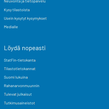
Neuvonta ja tietopalvelu
Kysy tilastoista
Usein kysytyt kysymykset
Medialle
Löydä nopeasti
StatFin-tietokanta
Tilastotietokannat
Suomi lukuina
Rahanarvonmuunnin
Tulevat julkaisut
Tutkimusaineistot