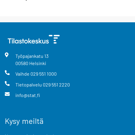
Työpajankatu
13
00580
Helsinki
Vaihde
029 551 1000
Tietopalvelu
029 551 2220
info@stat.fi
Kysy meiltä