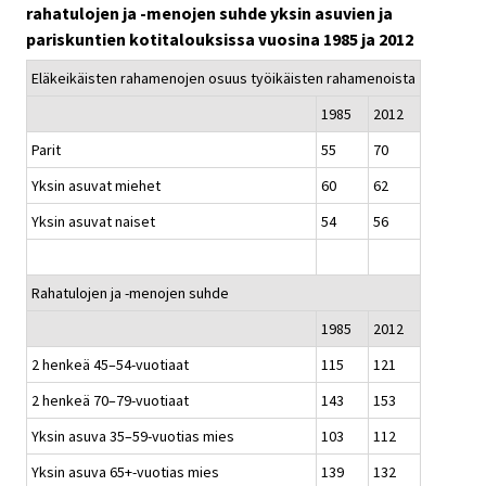
rahatulojen ja -menojen suhde yksin asuvien ja
pariskuntien kotitalouksissa vuosina 1985 ja 2012
Eläkeikäisten rahamenojen osuus työikäisten rahamenoista
1985
2012
Parit
55
70
Yksin asuvat miehet
60
62
Yksin asuvat naiset
54
56
Rahatulojen ja -menojen suhde
1985
2012
2 henkeä 45–54-vuotiaat
115
121
2 henkeä 70–79-vuotiaat
143
153
Yksin asuva 35–59-vuotias mies
103
112
Yksin asuva 65+-vuotias mies
139
132