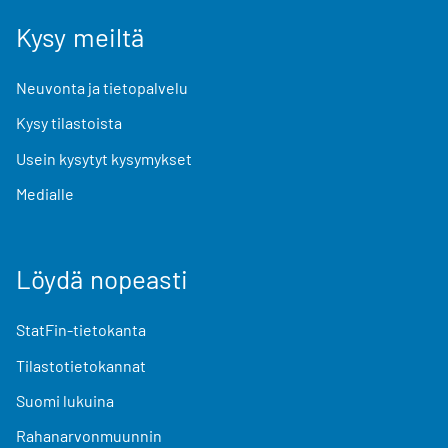
Kysy meiltä
Neuvonta ja tietopalvelu
Kysy tilastoista
Usein kysytyt kysymykset
Medialle
Löydä nopeasti
StatFin-tietokanta
Tilastotietokannat
Suomi lukuina
Rahanarvonmuunnin