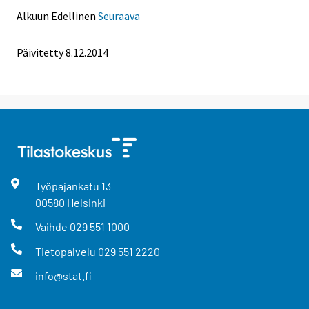
Alkuun
Edellinen
Seuraava
Päivitetty 8.12.2014
Työpajankatu
13
00580
Helsinki
Vaihde
029 551 1000
Tietopalvelu
029 551 2220
info@stat.fi