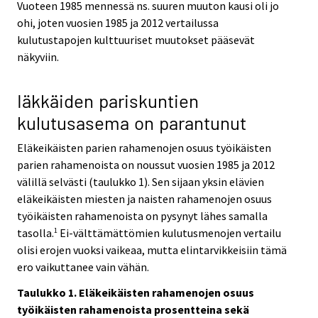
Vuoteen 1985 mennessä ns. suuren muuton kausi oli jo
ohi, joten vuosien 1985 ja 2012 vertailussa
kulutustapojen kulttuuriset muutokset pääsevät
näkyviin.
Iäkkäiden pariskuntien
kulutusasema on parantunut
Eläkeikäisten parien rahamenojen osuus työikäisten
parien rahamenoista on noussut vuosien 1985 ja 2012
välillä selvästi (taulukko 1). Sen sijaan yksin elävien
eläkeikäisten miesten ja naisten rahamenojen osuus
työikäisten rahamenoista on pysynyt lähes samalla
tasolla.
Ei-välttämättömien kulutusmenojen vertailu
1
olisi erojen vuoksi vaikeaa, mutta elintarvikkeisiin tämä
ero vaikuttanee vain vähän.
Taulukko 1. Eläkeikäisten rahamenojen osuus
työikäisten rahamenoista prosentteina sekä