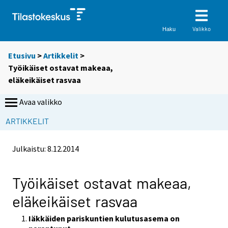
Valikko
Haku
Etusivu
>
Artikkelit
>
Työikäiset ostavat makeaa,
eläkeikäiset rasvaa
Avaa valikko
ARTIKKELIT
Julkaistu:
8.12.2014
Työikäiset ostavat makeaa,
eläkeikäiset rasvaa
Iäkkäiden pariskuntien kulutusasema on