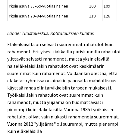
Yksin asuva 35–59-vuotias nainen
100
109
Yksin asuva 70–84-vuotias nainen
119
126
Lähde: Tilastokeskus. Kotitalouksien kulutus
Eläkeikäisillä on selvästi suuremmat rahatulot kuin
rahamenot. Erityisesti iäkkäillä pariskunnilla rahatulot
ylittävät selvästi rahamenot, mutta yksin elävillä
naiseläkeläisilläkin rahatulot ovat keskimäärin
suuremmat kuin rahamenot. Voidaankin olettaa, että
eläkeläisryhmissä on ainakin pääosalla mahdollisuus
käyttää rahaa elintarvikkeisiin tarpeen mukaisesti.
Työikäisilläkin rahatulot ovat suuremmat kuin
rahamenot, mutta ylijäämä on huomattavasti
pienempi kuin eläkeläisillä. Vuonna 1985 työikäisten
rahatulot olivat vain niukasti rahamenoja suuremmat.
Vuonna 2012 "ylijäämä" oli suurempi, mutta pienempi
kuin eläkeläisillä