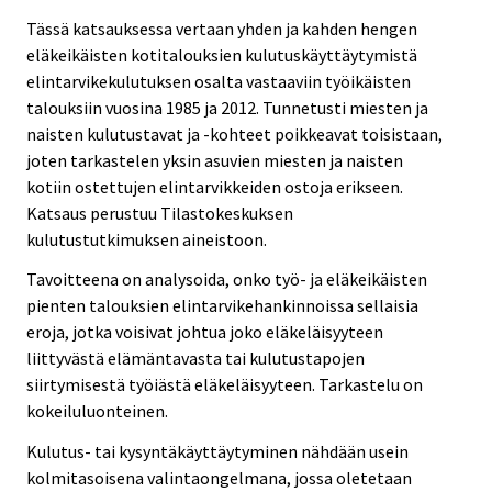
Tässä katsauksessa vertaan yhden ja kahden hengen
eläkeikäisten kotitalouksien kulutuskäyttäytymistä
elintarvikekulutuksen osalta vastaaviin työikäisten
talouksiin vuosina 1985 ja 2012. Tunnetusti miesten ja
naisten kulutustavat ja -kohteet poikkeavat toisistaan,
joten tarkastelen yksin asuvien miesten ja naisten
kotiin ostettujen elintarvikkeiden ostoja erikseen.
Katsaus perustuu Tilastokeskuksen
kulutustutkimuksen aineistoon.
Tavoitteena on analysoida, onko työ- ja eläkeikäisten
pienten talouksien elintarvikehankinnoissa sellaisia
eroja, jotka voisivat johtua joko eläkeläisyyteen
liittyvästä elämäntavasta tai kulutustapojen
siirtymisestä työiästä eläkeläisyyteen. Tarkastelu on
kokeiluluonteinen.
Kulutus- tai kysyntäkäyttäytyminen nähdään usein
kolmitasoisena valintaongelmana, jossa oletetaan