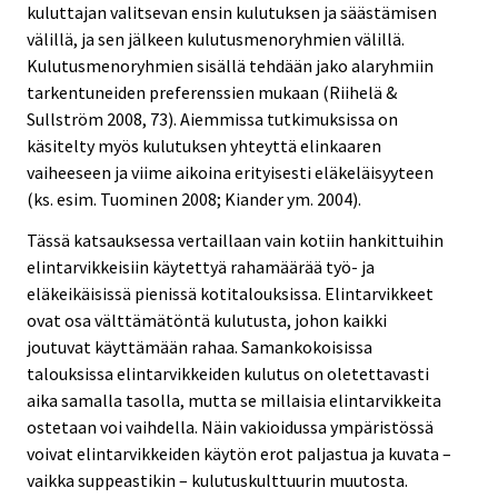
kuluttajan valitsevan ensin kulutuksen ja säästämisen
välillä, ja sen jälkeen kulutusmenoryhmien välillä.
Kulutusmenoryhmien sisällä tehdään jako alaryhmiin
tarkentuneiden preferenssien mukaan (Riihelä &
Sullström 2008, 73). Aiemmissa tutkimuksissa on
käsitelty myös kulutuksen yhteyttä elinkaaren
vaiheeseen ja viime aikoina erityisesti eläkeläisyyteen
(ks. esim. Tuominen 2008; Kiander ym. 2004).
Tässä katsauksessa vertaillaan vain kotiin hankittuihin
elintarvikkeisiin käytettyä rahamäärää työ- ja
eläkeikäisissä pienissä kotitalouksissa. Elintarvikkeet
ovat osa välttämätöntä kulutusta, johon kaikki
joutuvat käyttämään rahaa. Samankokoisissa
talouksissa elintarvikkeiden kulutus on oletettavasti
aika samalla tasolla, mutta se millaisia elintarvikkeita
ostetaan voi vaihdella. Näin vakioidussa ympäristössä
voivat elintarvikkeiden käytön erot paljastua ja kuvata –
vaikka suppeastikin – kulutuskulttuurin muutosta.