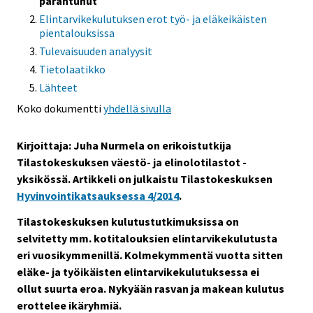
parantunut
Elintarvikekulutuksen erot työ- ja eläkeikäisten
pientalouksissa
Tulevaisuuden analyysit
Tietolaatikko
Lähteet
Koko dokumentti
yhdellä sivulla
Kirjoittaja:
Juha Nurmela on erikoistutkija
Tilastokeskuksen väestö- ja elinolotilastot -
yksikössä.
Artikkeli on julkaistu Tilastokeskuksen
Hyvinvointikatsauksessa 4/2014
.
Tilastokeskuksen kulutustutkimuksissa on
selvitetty mm. kotitalouksien elintarvikekulutusta
eri vuosikymmenillä. Kolmekymmentä vuotta sitten
eläke- ja työikäisten elintarvikekulutuksessa ei
ollut suurta eroa. Nykyään rasvan ja makean kulutus
erottelee ikäryhmiä.