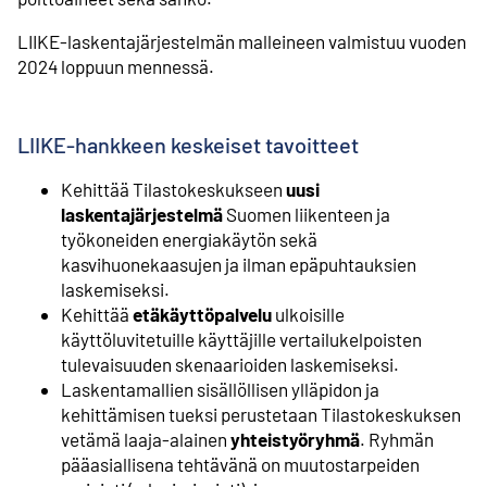
LIIKE-laskentajärjestelmän malleineen valmistuu vuoden
2024 loppuun mennessä.
LIIKE-hankkeen keskeiset tavoitteet
Kehittää Tilastokeskukseen
uusi
laskentajärjestelmä
Suomen liikenteen ja
työkoneiden energiakäytön sekä
kasvihuonekaasujen ja ilman epäpuhtauksien
laskemiseksi.
Kehittää
etäkäyttöpalvelu
ulkoisille
käyttöluvitetuille käyttäjille vertailukelpoisten
tulevaisuuden skenaarioiden laskemiseksi.
Laskentamallien sisällöllisen ylläpidon ja
kehittämisen tueksi perustetaan Tilastokeskuksen
vetämä laaja-alainen
yhteistyöryhmä
. Ryhmän
pääasiallisena tehtävänä on muutostarpeiden