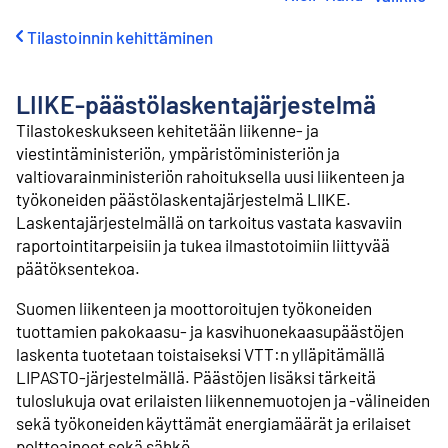
i
r
Tilastoinnin kehittäminen
r
y
s
LIIKE-päästölaskentajärjestelmä
i
s
Tilastokeskukseen kehitetään liikenne- ja
ä
viestintäministeriön, ympäristöministeriön ja
l
valtiovarainministeriön rahoituksella uusi liikenteen ja
t
työkoneiden päästölaskentajärjestelmä LIIKE.
ö
Laskentajärjestelmällä on tarkoitus vastata kasvaviin
ö
n
raportointitarpeisiin ja tukea ilmastotoimiin liittyvää
päätöksentekoa.
Suomen liikenteen ja moottoroitujen työkoneiden
tuottamien pakokaasu- ja kasvihuonekaasupäästöjen
laskenta tuotetaan toistaiseksi VTT:n ylläpitämällä
LIPASTO-järjestelmällä. Päästöjen lisäksi tärkeitä
tuloslukuja ovat erilaisten liikennemuotojen ja -välineiden
sekä työkoneiden käyttämät energiamäärät ja erilaiset
polttoaineet sekä sähkö.