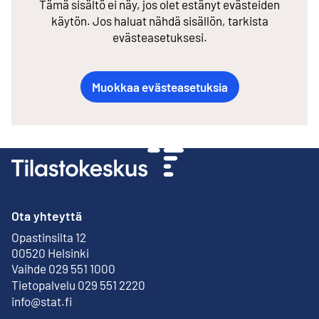
Tämä sisältö ei näy, jos olet estänyt evästeiden
käytön. Jos haluat nähdä sisällön, tarkista
evästeasetuksesi.
Muokkaa evästeasetuksia
Ota yhteyttä
Opastinsilta 12
Ulkoinen linkki
00520 Helsinki
Vaihde 029 551 1000
Tietopalvelu 029 551 2220
info@stat.fi