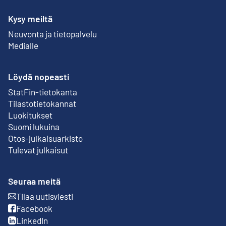
Kysy meiltä
Neuvonta ja tietopalvelu
Medialle
Löydä nopeasti
StatFin-tietokanta
Ulkoinen linkki
Tilastotietokannat
Luokitukset
Suomi lukuina
Otos-julkaisuarkisto
Ulkoinen linkki
Tulevat julkaisut
Seuraa meitä
Tilaa uutisviesti
Ulkoinen linkki
Facebook
Ulkoinen linkki
LinkedIn
Ulkoinen linkki