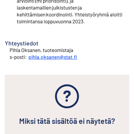
arviointi (ml priorisointi), ja
laskentamallien julkistusten ja
kehittämisen koordinointi. Yhteistyöryhmä aloitti
toimintansa loppuvuonna 2023.
Yhteystiedot
Pihla Oksanen, tuoteomistaja
⁠s-posti:
pihla.oksanen@stat.fi
Miksi tätä sisältöä ei näytetä?