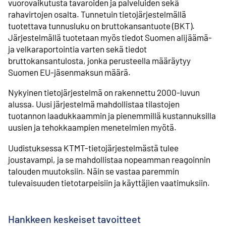
vuorovaikutusta tavaroiden ja palveluiden sekä
rahavirtojen osalta. Tunnetuin tietojärjestelmällä
tuotettava tunnusluku on bruttokansantuote (BKT).
Järjestelmällä tuotetaan myös tiedot Suomen alijäämä-
ja velkaraportointia varten sekä tiedot
bruttokansantulosta, jonka perusteella määräytyy
Suomen EU-jäsenmaksun määrä.
Nykyinen tietojärjestelmä on rakennettu 2000-luvun
alussa. Uusi järjestelmä mahdollistaa tilastojen
tuotannon laadukkaammin ja pienemmillä kustannuksilla
uusien ja tehokkaampien menetelmien myötä.
Uudistuksessa KTMT-tietojärjestelmästä tulee
joustavampi, ja se mahdollistaa nopeamman reagoinnin
talouden muutoksiin. Näin se vastaa paremmin
tulevaisuuden tietotarpeisiin ja käyttäjien vaatimuksiin.
Hankkeen keskeiset tavoitteet