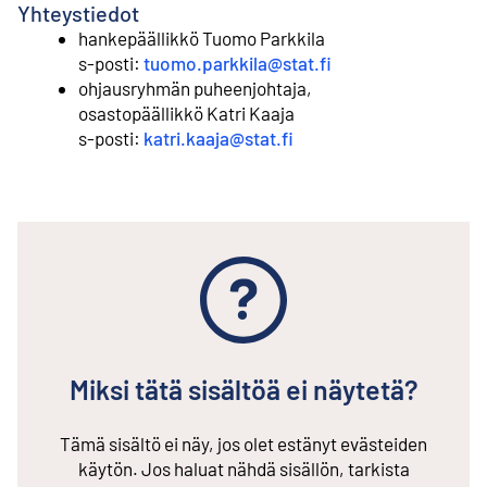
Yhteystiedot
hankepäällikkö Tuomo Parkkila
⁠s-posti:
tuomo.parkkila@stat.fi
ohjausryhmän puheenjohtaja,
osastopäällikkö Katri Kaaja
⁠s-posti:
katri.kaaja@stat.fi
Miksi tätä sisältöä ei näytetä?
Tämä sisältö ei näy, jos olet estänyt evästeiden
käytön. Jos haluat nähdä sisällön, tarkista