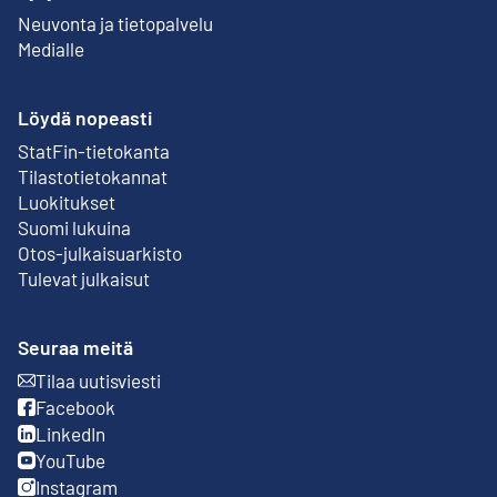
Neuvonta ja tietopalvelu
Medialle
Löydä nopeasti
StatFin-tietokanta
Ulkoinen linkki
Tilastotietokannat
Luokitukset
Suomi lukuina
Otos-julkaisuarkisto
Ulkoinen linkki
Tulevat julkaisut
Seuraa meitä
Tilaa uutisviesti
Ulkoinen linkki
Facebook
Ulkoinen linkki
LinkedIn
Ulkoinen linkki
YouTube
Ulkoinen linkki
Instagram