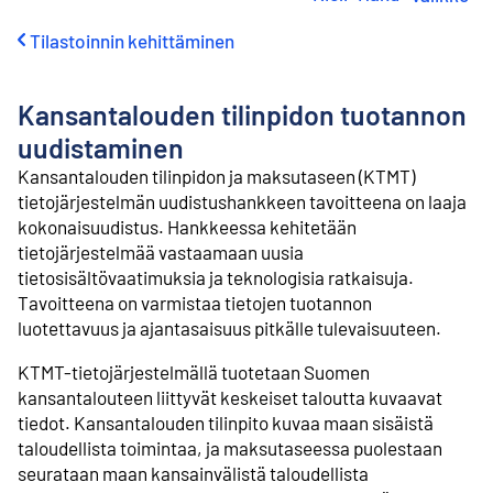
i
r
Tilastoinnin kehittäminen
r
y
s
Kansantalouden tilinpidon tuotannon
i
s
uudistaminen
ä
Kansantalouden tilinpidon ja maksutaseen (KTMT)
l
tietojärjestelmän uudistushankkeen tavoitteena on laaja
t
ö
kokonaisuudistus. Hankkeessa kehitetään
ö
tietojärjestelmää vastaamaan uusia
n
tietosisältövaatimuksia ja teknologisia ratkaisuja.
Tavoitteena on varmistaa tietojen tuotannon
luotettavuus ja ajantasaisuus pitkälle tulevaisuuteen.
KTMT-tietojärjestelmällä tuotetaan Suomen
kansantalouteen liittyvät keskeiset taloutta kuvaavat
tiedot. Kansantalouden tilinpito kuvaa maan sisäistä
taloudellista toimintaa, ja maksutaseessa puolestaan
seurataan maan kansainvälistä taloudellista