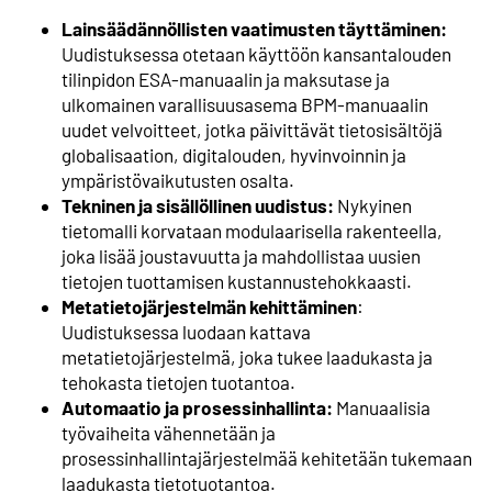
Lainsäädännöllisten vaatimusten täyttäminen:
Uudistuksessa otetaan käyttöön kansantalouden
tilinpidon ESA-manuaalin ja maksutase ja
ulkomainen varallisuusasema BPM-manuaalin
uudet velvoitteet, jotka päivittävät tietosisältöjä
globalisaation, digitalouden, hyvinvoinnin ja
ympäristövaikutusten osalta.
Tekninen ja sisällöllinen uudistus:
Nykyinen
tietomalli korvataan modulaarisella rakenteella,
joka lisää joustavuutta ja mahdollistaa uusien
tietojen tuottamisen kustannustehokkaasti.
Metatietojärjestelmän kehittäminen
:
Uudistuksessa luodaan kattava
metatietojärjestelmä, joka tukee laadukasta ja
tehokasta tietojen tuotantoa.
Automaatio ja prosessinhallinta:
Manuaalisia
työvaiheita vähennetään ja
prosessinhallintajärjestelmää kehitetään tukemaan
laadukasta tietotuotantoa.