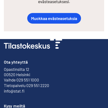
evästeasetuksesi.
Muokkaa evästeasetuksia
Ota yhteyttä
Opastinsilta 12
Ulkoinen linkki
00520 Helsinki
Vaihde 029 551 1000
Tietopalvelu 029 551 2220
info@stat.fi
Kysy meiltä