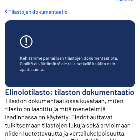
i
r
Tilastojen dokumentaatio
r
y
s
i
s
ä
l
t
Kehitämme parhaillaan tilastojen dokumentaatiota.
ö
Sisältö ei välttämättä ole tällä hetkellä kaikilta osin
ajantasaista.
ö
n
Elinolotilasto: tilaston dokumentaatio
Tilaston dokumentaatiossa kuvataan, miten
tilasto on laadittu ja mitä menetelmiä
laadinnassa on käytetty. Tiedot auttavat
tulkitsemaan tilastojen lukuja sekä arvioimaan
niiden luotettavuutta ja vertailukelpoisuutta.