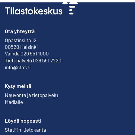
Ota yhteyttä
Opastinsilta 12
Ulkoinen linkki
00520 Helsinki
Vaihde 029 551 1000
Tietopalvelu 029 551 2220
info@stat.fi
Kysy meiltä
Neuvonta ja tietopalvelu
Medialle
Löydä nopeasti
StatFin-tietokanta
Ulkoinen linkki