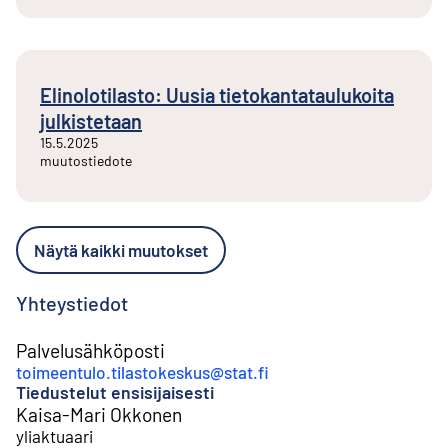
Elinolotilasto: Uusia tietokantataulukoita
julkistetaan
15.5.2025
muutostiedote
Näytä kaikki muutokset
Yhteystiedot
Palvelusähköposti
toimeentulo.tilastokeskus@stat.fi
Tiedustelut ensisijaisesti
Kaisa-Mari Okkonen
yliaktuaari