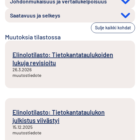
Johdonmukaisuus ja vertailukelpoisuus
Saatavuus ja selkeys
Sulje kaikki kohdat
Muutoksia tilastossa
Elinolotilasto: Tietokantataulukoiden
lukuja revisioitu
26.3.2026
muutostiedote
Elinolotilasto: Tietokantataulukon
julkistus viivästyi
15.12.2025
muutostiedote