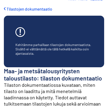
i
r
Tilastojen dokumentaatio
r
y
s
i
s
ä
l
t
Kehitämme parhaillaan tilastojen dokumentaatiota.
ö
Sisältö ei välttämättä ole tällä hetkellä kaikilta osin
ajantasaista.
ö
n
Maa- ja metsätalousyritysten
taloustilasto: tilaston dokumentaatio
Tilaston dokumentaatiossa kuvataan, miten
tilasto on laadittu ja mitä menetelmiä
laadinnassa on käytetty. Tiedot auttavat
tulkitsemaan tilastojen lukuja sekä arvioimaan