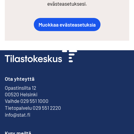
evästeasetuksesi.
Muokkaa evästeasetuksia
Ota yhteyttä
Opastinsilta 12
Ulkoinen linkki
00520 Helsinki
Vaihde 029 551 1000
Tietopalvelu 029 551 2220
info@stat.fi
Kysy meiltä