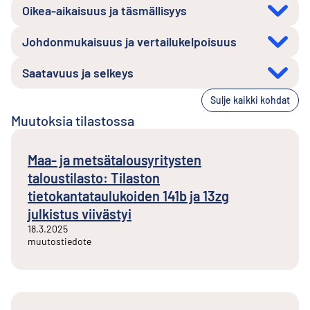
Oikea-aikaisuus ja täsmällisyys
Johdonmukaisuus ja vertailukelpoisuus
Saatavuus ja selkeys
Sulje kaikki kohdat
Muutoksia tilastossa
Maa- ja metsätalousyritysten
taloustilasto: Tilaston
tietokantataulukoiden 141b ja 13zg
julkistus viivästyi
18.3.2025
muutostiedote