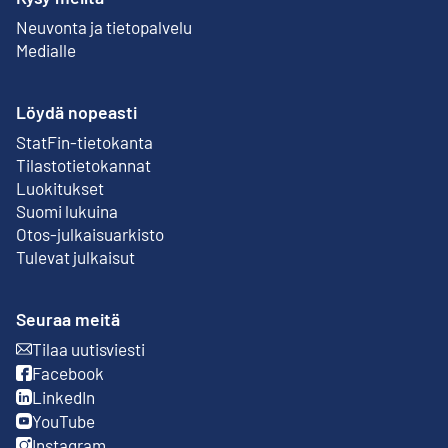
Neuvonta ja tietopalvelu
Medialle
Löydä nopeasti
StatFin-tietokanta
Ulkoinen linkki
Tilastotietokannat
Luokitukset
Suomi lukuina
Otos-julkaisuarkisto
Ulkoinen linkki
Tulevat julkaisut
Seuraa meitä
Tilaa uutisviesti
Ulkoinen linkki
Facebook
Ulkoinen linkki
LinkedIn
Ulkoinen linkki
YouTube
Ulkoinen linkki
Instagram