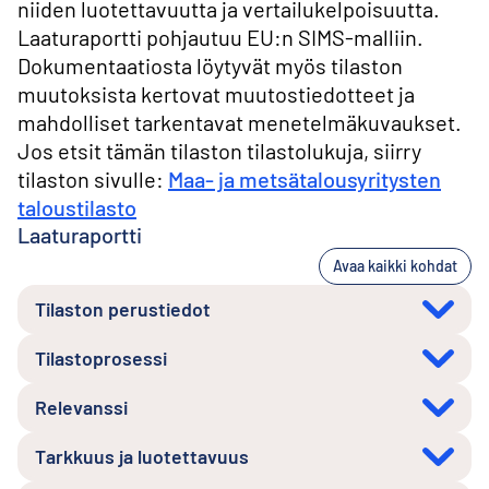
niiden luotettavuutta ja vertailukelpoisuutta.
Laaturaportti pohjautuu EU:n SIMS-malliin.
Dokumentaatiosta löytyvät myös tilaston
muutoksista kertovat muutostiedotteet ja
mahdolliset tarkentavat menetelmäkuvaukset.
Jos etsit tämän tilaston tilastolukuja, siirry
tilaston sivulle:
Maa- ja metsätalousyritysten
taloustilasto
Laaturaportti
Avaa kaikki kohdat
Tilaston perustiedot
Tilastoprosessi
Relevanssi
Tarkkuus ja luotettavuus