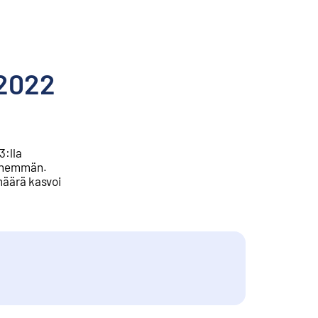
 2022
3:lla
a enemmän.
määrä kasvoi