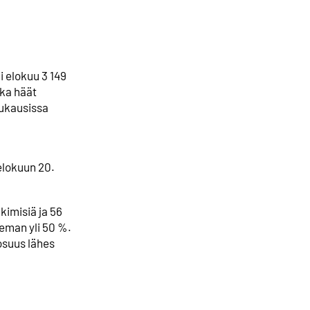
i elokuu 3 149
ska häät
uukausissa
 elokuun 20.
hkimisiä ja 56
ieman yli 50 %.
 osuus lähes