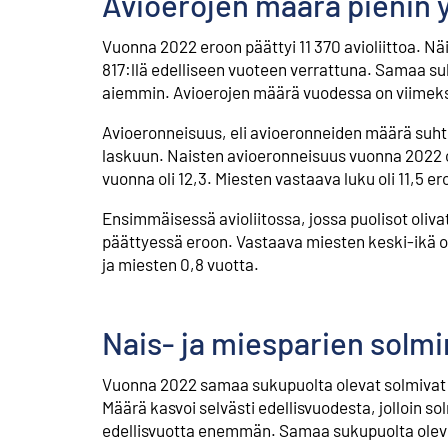
Avioerojen määrä pienin y
Vuonna 2022 eroon päättyi 11 370 avioliittoa. Näis
817:llä edelliseen vuoteen verrattuna. Samaa suk
aiemmin. Avioerojen määrä vuodessa on viimeksi o
Avioeronneisuus, eli avioeronneiden määrä suht
laskuun. Naisten avioeronneisuus vuonna 2022 ol
vuonna oli 12,3. Miesten vastaava luku oli 11,5 
Ensimmäisessä avioliitossa, jossa puolisot olivat
päättyessä eroon. Vastaava miesten keski-ikä ol
ja miesten 0,8 vuotta.
Nais- ja miesparien solmi
Vuonna 2022 samaa sukupuolta olevat solmivat 423
Määrä kasvoi selvästi edellisvuodesta, jolloin solm
edellisvuotta enemmän. Samaa sukupuolta olevien