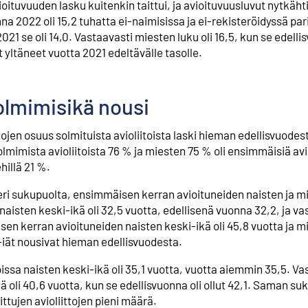
ituvuuden lasku kuitenkin taittui, ja avioituvuusluvut nytkäht
a 2022 oli 15,2 tuhatta ei-naimisissa ja ei-rekisteröidyssä pa
21 se oli 14,0. Vastaavasti miesten luku oli 16,5, kun se edelli
 yltäneet vuotta 2021 edeltävälle tasolle.
olmimisikä nousi
tojen osuus solmituista avioliitoista laski hieman edellisvuodest
mimista avioliitoista 76 % ja miesten 75 % oli ensimmäisiä avio
hillä 21 %.
t eri sukupuolta, ensimmäisen kerran avioituneiden naisten ja m
aisten keski-ikä oli 32,5 vuotta, edellisenä vuonna 32,2, ja va
sen kerran avioituneiden naisten keski-ikä oli 45,8 vuotta ja m
-iät nousivat hieman edellisvuodesta.
ssa naisten keski-ikä oli 35,1 vuotta, vuotta aiemmin 35,5. Va
 oli 40,6 vuotta, kun se edellisvuonna oli ollut 42,1. Saman s
ttujen avioliittojen pieni määrä.