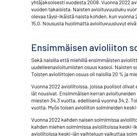
yhtäjaksoisesti vuodesta 2008. Vuonna 2022 avio
vuoden takaisista. Naisten avioituvuusluku vuonn
olevaa täysi-ikäistä naista kohden, kun vuonna 20
15,0. Noususta huolimatta avioituvuusluvut eivät
Ensimmäisen avioliiton s
Sekä naisilla että miehillä ensimmäisten avioliit
uudelleenavioitumisten osuus kasvoi. Naisten sol
Toisten avioliittojen osuus oli naisilla 20 % ja mie
Vuonna 2022 avioliitoissa, joissa puolisot oliva
iät nousivat. Ensimmäisen kerran avioituneiden n
miesten 34,3 vuotta, edellisenä vuonna 34,2. Toi
vuotta. Myös toisen avioliiton solmineiden keski
Vuonna 2022 kahden naisen solmimissa avioliitoi
kahden miehen solmimissa avioliitoissa keski-ikä
avioliitoissa keski-iän vaihteluun vaikuttaa solmi