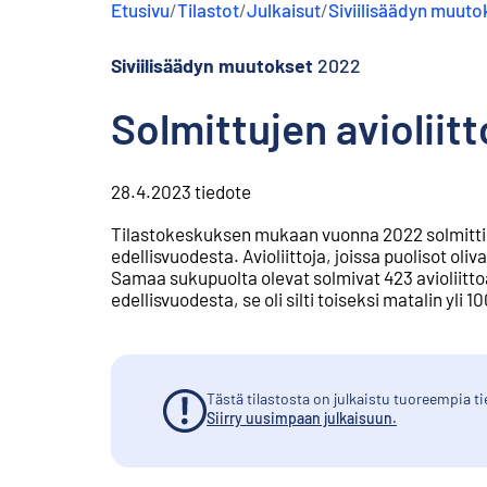
Etusivu
/
Tilastot
/
Julkaisut
/
Siviilisäädyn muuto
s
ä
l
Siviilisäädyn muutokset
2022
t
ö
Solmittujen aviolii
ö
n
28.4.2023
tiedote
Tilastokeskuksen mukaan vuonna 2022 solmittiin 2
edellisvuodesta. Avioliittoja, joissa puolisot oli
Samaa sukupuolta olevat solmivat 423 avioliitto
edellisvuodesta, se oli silti toiseksi matalin yli 
Tästä tilastosta on julkaistu tuoreempia ti
Siirry uusimpaan julkaisuun.