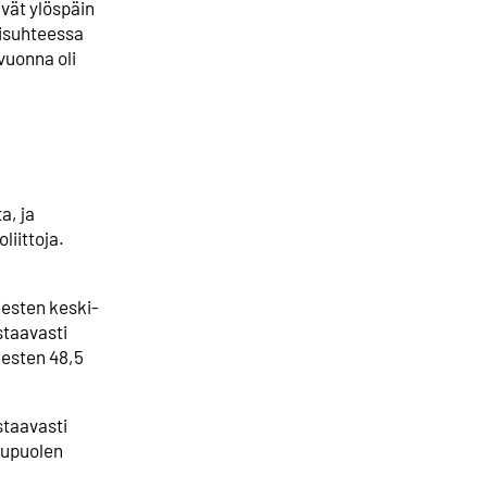
ivät ylöspäin
risuhteessa
svuonna oli
a, ja
liittoja.
iesten keski-
staavasti
iesten 48,5
staavasti
ukupuolen