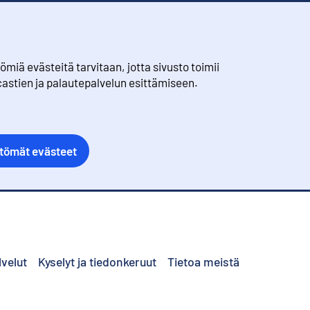
iä evästeitä tarvitaan, jotta sivusto toimii
castien ja palautepalvelun esittämiseen.
ttömät evästeet
lvelut
Kyselyt ja tiedonkeruut
Tietoa meistä