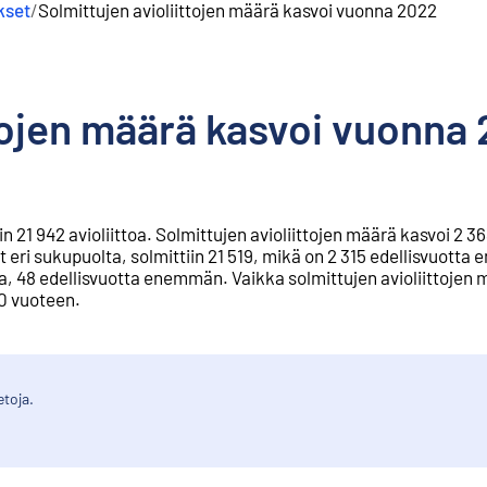
kset
/
Solmittujen avioliittojen määrä kasvoi vuonna 2022
ttojen määrä kasvoi vuonna
1 942 avioliittoa. Solmittujen avioliittojen määrä kasvoi 2 36
vat eri sukupuolta, solmittiin 21 519, mikä on 2 315 edellisvuott
a, 48 edellisvuotta enemmän. Vaikka solmittujen avioliittojen 
100 vuoteen.
etoja.