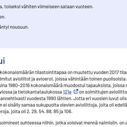
oa, toiseksi vähiten viimeiseen sataan vuoteen.
en.
äntyi nousuun.
ui
en kokonaismäärän tilastointitapaa on muutettu vuoden 2017 tila
mitut avioliitot ja avioerot, joissa vähintään toinen puolisoista
ina 1980–2016 kokonaismäärä muodostui tapauksista, joissa n
uviossa ja tietokantataulukossa
121e
Ulkoinen linkki
on solmittujen avioliitto
annehtivasti vuodesta 1990 lähtien. Jotta eri vuosien luvut oli
 ei sisälly samaa sukupuolta olevien avioliittoja, joita oli edell
ja, joita oli 2, 29, 54, 88, 85 ja 106.
n solmineet suhteessa niihin, jotka voisivat mennä naimisiin, on