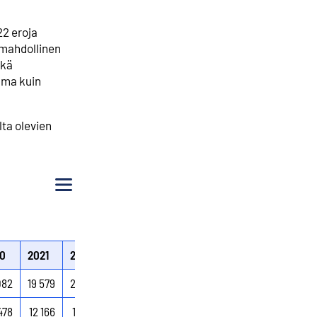
22 eroja
n mahdollinen
ekä
sama kuin
lta olevien
Valikko
0
2021
2022
082
19 579
21 942
478
12 166
11 370