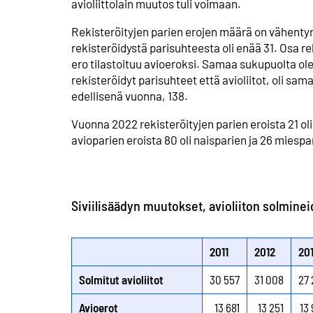
avioliittolain muutos tuli voimaan.
Rekisteröityjen parien erojen määrä on vähentyn
rekisteröidystä parisuhteesta oli enää 31. Osa re
ero tilastoituu avioeroksi. Samaa sukupuolta ol
rekisteröidyt parisuhteet että avioliitot, oli s
edellisenä vuonna, 138.
Vuonna 2022 rekisteröityjen parien eroista 21 ol
avioparien eroista 80 oli naisparien ja 26 miespa
Siviilisäädyn muutokset, avioliiton solmine
2011
2012
20
Solmitut avioliitot
30 557
31 008
27 
Avioerot
13 681
13 251
13