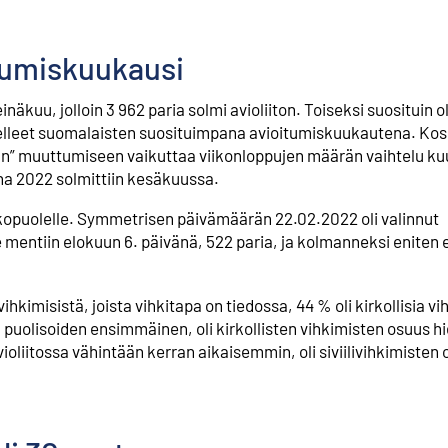
tumiskuukausi
äkuu, jolloin 3 962 paria solmi avioliiton. Toiseksi suosituin ol
orotelleet suomalaisten suosituimpana avioitumiskuukautena. Ko
ijan” muuttumiseen vaikuttaa viikonloppujen määrän vaihtelu k
nna 2022 solmittiin kesäkuussa.
lkopuolelle. Symmetrisen päivämäärän 22.02.2022 oli valinnut
le mentiin elokuun 6. päivänä, 522 paria, ja kolmanneksi eniten
hkimisistä, joista vihkitapa on tiedossa, 44 % oli kirkollisia vi
ien puolisoiden ensimmäinen, oli kirkollisten vihkimisten osuus h
ioliitossa vähintään kerran aikaisemmin, oli siviilivihkimisten