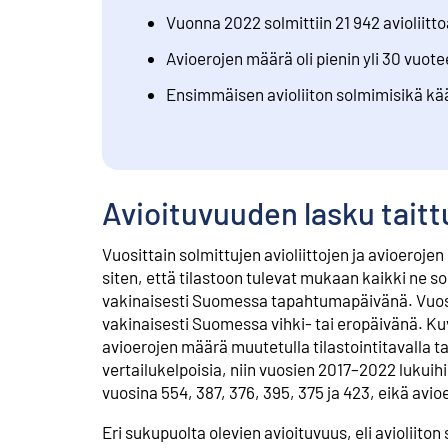
Vuonna 2022 solmittiin 21 942 avioliitt
Avioerojen määrä oli pienin yli 30 vuote
Ensimmäisen avioliiton solmimisikä kä
Avioituvuuden lasku taitt
Vuosittain solmittujen avioliittojen ja avioeroj
siten, että tilastoon tulevat mukaan kaikki ne sol
vakinaisesti Suomessa tapahtumapäivänä. Vuos
vakinaisesti Suomessa vihki- tai eropäivänä. K
avioerojen määrä muutetulla tilastointitavalla ta
vertailukelpoisia, niin vuosien 2017–2022 lukuihin
vuosina 554, 387, 376, 395, 375 ja 423, eikä avioero
Eri sukupuolta olevien avioituvuus, eli avioliito