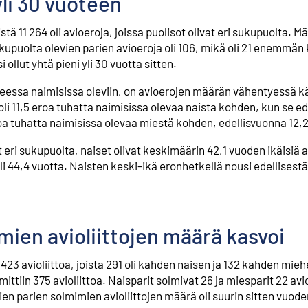
li 30 vuoteen
tä 11 264 oli avioeroja, joissa puolisot olivat eri sukupuolta. M
upuolta olevien parien avioeroja oli 106, mikä oli 21 enemmän 
llut yhtä pieni yli 30 vuotta sitten.
eessa naimisissa oleviin, on avioerojen määrän vähentyessä k
i 11,5 eroa tuhatta naimisissa olevaa naista kohden, kun se ed
eroa tuhatta naimisissa olevaa miestä kohden, edellisvuonna 12,2
 eri sukupuolta, naiset olivat keskimäärin 42,1 vuoden ikäisiä a
i 44,4 vuotta. Naisten keski-ikä eronhetkellä nousi edellisest
mien avioliittojen määrä kasvoi
 avioliittoa, joista 291 oli kahden naisen ja 132 kahden miehen
ittiin 375 avioliittoa. Naisparit solmivat 26 ja miesparit 22 avio
 parien solmimien avioliittojen määrä oli suurin sitten vuoden 