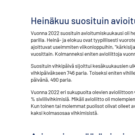
Heinäkuu suosituin avioi
Vuonna 2022 suosituin avioitumiskuukausi oli hein
parilla. Heinä- ja elokuu ovat tyypillisesti vu
ajoittuvat useimmiten viikonloppuihin, “kärkis
vuosittain. Kolmanneksi eniten avioliittoja vuo
Suosituin vihkipäivä sijoittui kesäkuukausien u
vihkipäiväkseen 746 paria. Toiseksi eniten vihil
päivänä, 490 paria.
Vuonna 2022 eri sukupuolta olevien avioliittoon vi
% siviilivihkimisiä. Mikäli avioliitto oli molemp
Kun toinen tai molemmat puolisot olivat olleet av
kaksi kolmasosaa vihkimisistä.