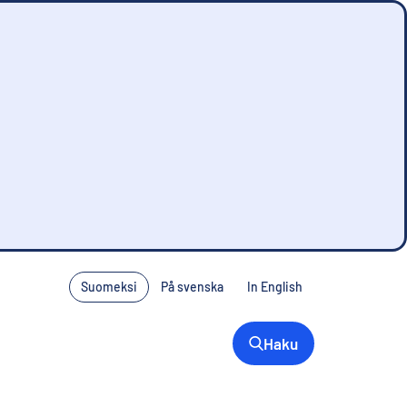
Suomeksi
På svenska
In English
Haku