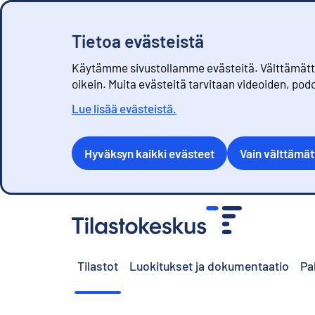
Tietoa evästeistä
Käytämme sivustollamme evästeitä. Välttämättöm
oikein. Muita evästeitä tarvitaan videoiden, pod
Lue lisää evästeistä.
Hyväksyn kaikki evästeet
Vain välttämä
S
i
i
r
Tilastot
Luokitukset ja dokumentaatio
Pa
r
y
s
i