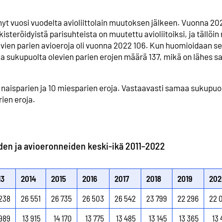
yt vuosi vuodelta avioliittolain muutoksen jälkeen. Vuonna 20
kisteröidyistä parisuhteista on muutettu avioliitoiksi, ja tällöi
evien parien avioeroja oli vuonna 2022 106. Kun huomioidaan s
amaa sukupuolta olevien parien erojen määrä 137, mikä on lähes 
i naisparien ja 10 miesparien eroja. Vastaavasti samaa sukupuo
rien eroja.
iden ja avioeronneiden keski-ikä 2011–2022
13
2014
2015
2016
2017
2018
2019
202
238
26 551
26 735
26 503
26 542
23 799
22 296
22 
 989
13 915
14 170
13 775
13 485
13 145
13 365
13 