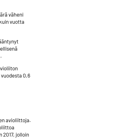
äärä väheni
kuin vuotta
ääntynyt
ellisenä
.
violiiton
ä vuodesta 0,6
 avioliittoja.
liittoa
2017, jolloin