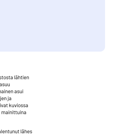
stosta lähtien
 asuu
ainen asui
jen ja
sivat kuviossa
ä mainittuina
 alentunut lähes