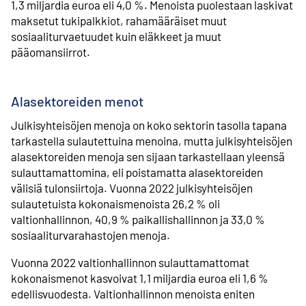
1,3 miljardia euroa eli 4,0 %. Menoista puolestaan laskivat
maksetut tukipalkkiot, rahamääräiset muut
sosiaaliturvaetuudet kuin eläkkeet ja muut
pääomansiirrot.
Alasektoreiden menot
Julkisyhteisöjen menoja on koko sektorin tasolla tapana
tarkastella sulautettuina menoina, mutta julkisyhteisöjen
alasektoreiden menoja sen sijaan tarkastellaan yleensä
sulauttamattomina, eli poistamatta alasektoreiden
välisiä tulonsiirtoja. Vuonna 2022 julkisyhteisöjen
sulautetuista kokonaismenoista 26,2 % oli
valtionhallinnon, 40,9 % paikallishallinnon ja 33,0 %
sosiaaliturvarahastojen menoja.
Vuonna 2022 valtionhallinnon sulauttamattomat
kokonaismenot kasvoivat 1,1 miljardia euroa eli 1,6 %
edellisvuodesta. Valtionhallinnon menoista eniten