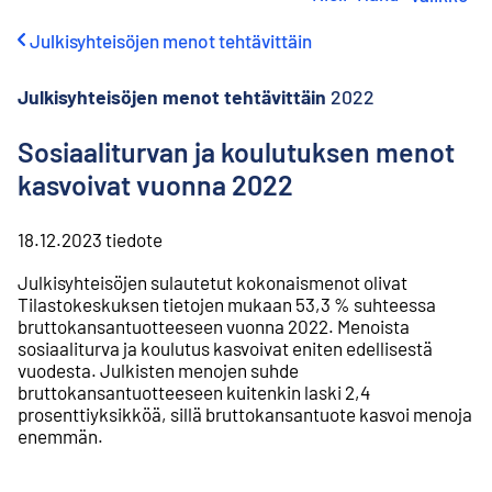
i
r
Julkisyhteisöjen menot tehtävittäin
r
y
s
Julkisyhteisöjen menot tehtävittäin
2022
i
s
Sosiaaliturvan ja koulutuksen menot
ä
kasvoivat vuonna 2022
l
t
ö
18.12.2023
tiedote
ö
n
Julkisyhteisöjen sulautetut kokonaismenot olivat
Tilastokeskuksen tietojen mukaan 53,3 % suhteessa
bruttokansantuotteeseen vuonna 2022. Menoista
sosiaaliturva ja koulutus kasvoivat eniten edellisestä
vuodesta. Julkisten menojen suhde
bruttokansantuotteeseen kuitenkin laski 2,4
prosenttiyksikköä, sillä bruttokansantuote kasvoi menoja
enemmän.