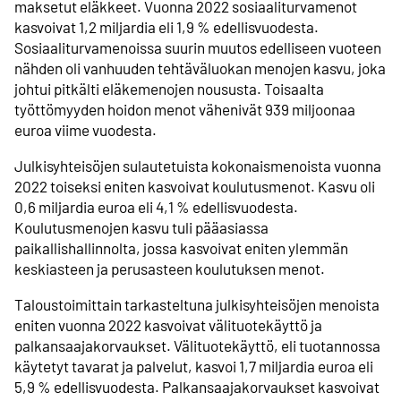
maksetut eläkkeet. Vuonna 2022 sosiaaliturvamenot
kasvoivat 1,2 miljardia eli 1,9 % edellisvuodesta.
Sosiaaliturvamenoissa suurin muutos edelliseen vuoteen
nähden oli vanhuuden tehtäväluokan menojen kasvu, joka
johtui pitkälti eläkemenojen noususta. Toisaalta
työttömyyden hoidon menot vähenivät 939 miljoonaa
euroa viime vuodesta.
Julkisyhteisöjen sulautetuista kokonaismenoista vuonna
2022 toiseksi eniten kasvoivat koulutusmenot. Kasvu oli
0,6 miljardia euroa eli 4,1 % edellisvuodesta.
Koulutusmenojen kasvu tuli pääasiassa
paikallishallinnolta, jossa kasvoivat eniten ylemmän
keskiasteen ja perusasteen koulutuksen menot.
Taloustoimittain tarkasteltuna julkisyhteisöjen menoista
eniten vuonna 2022 kasvoivat välituotekäyttö ja
palkansaajakorvaukset. Välituotekäyttö, eli tuotannossa
käytetyt tavarat ja palvelut, kasvoi 1,7 miljardia euroa eli
5,9 % edellisvuodesta. Palkansaajakorvaukset kasvoivat