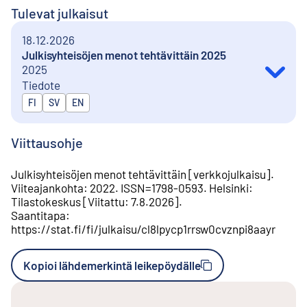
Tulevat julkaisut
18.12.2026
Julkisyhteisöjen menot tehtävittäin 2025
2025
Tiedote
Julkaistaan kielillä
FI
SV
EN
Viittausohje
Julkisyhteisöjen menot tehtävittäin
[
verkkojulkaisu
].
Viiteajankohta
:
2022
.
ISSN=
1798-0593
.
Helsinki
:
Tilastokeskus
[
Viitattu
:
7.8.2026
].
Saantitapa
:
https://stat.fi/fi/julkaisu/cl8lpycp1rrsw0cvznpi8aayr
Kopioi lähdemerkintä leikepöydälle