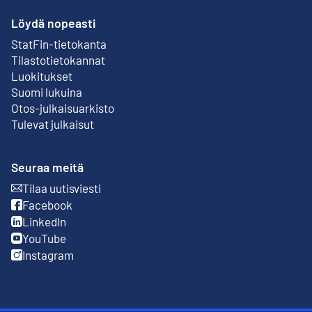
Löydä nopeasti
StatFin-tietokanta
Ulkoinen linkki
Tilastotietokannat
Luokitukset
Suomi lukuina
Otos-julkaisuarkisto
Ulkoinen linkki
Tulevat julkaisut
Seuraa meitä
Tilaa uutisviesti
Ulkoinen linkki
Facebook
Ulkoinen linkki
LinkedIn
Ulkoinen linkki
YouTube
Ulkoinen linkki
Instagram
Ulkoinen linkki