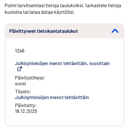
Poimi tarvitsemiasi tietoja taulukoiksi, tarkastele tietoja
kuvioina tai lataa dataa käyttöösi.
Päivittyneet tietokantataulukot
12a6
Julkisyhteisöjen menot tehtävittäin, vuosittain
(
Ulkoinen 
Päivitystiheys
:
vuosi
Tilasto
:
Julkisyhteisöjen menot tehtävittäin
Päivitetty
:
18.12.2025