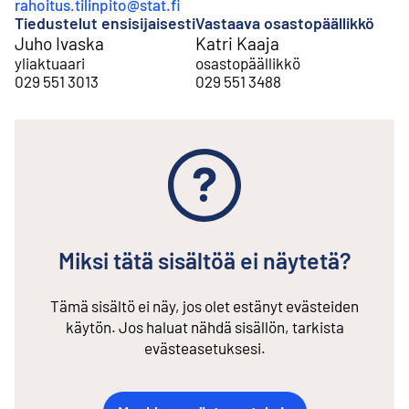
rahoitus.tilinpito@stat.fi
Tiedustelut ensisijaisesti
Vastaava osastopäällikkö
Juho Ivaska
Katri Kaaja
yliaktuaari
osastopäällikkö
029 551 3013
029 551 3488
Miksi tätä sisältöä ei näytetä?
Tämä sisältö ei näy, jos olet estänyt evästeiden
käytön. Jos haluat nähdä sisällön, tarkista
evästeasetuksesi.