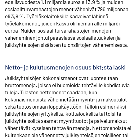
edellisvuodesta 1,1 miljardia euroa eli 3,9 % ja muiden
sosiaaliturvarahastojen menot vähenivät 796 miljoonaa
eli 3,9 %. Työeläkelaitoksilla kasvoivat lähinnä
työeläkemenot, joiden kasvu oli hieman alle miljardi
euroa. Muiden sosiaaliturvarahastojen menojen
väheneminen johtui pääasiassa sosiaalietuuksien ja
julkisyhteisöjen sisäisten tulonsiirtojen vähenemisestä.
Netto- ja kulutusmenojen osuus bkt:sta laski
Julkisyhteisöjen kokonaismenot ovat luonteeltaan
bruttomenoja, joissa ei huomioida tehtäville kohdistuvia
tuloja. Tilaston nettomenot saadaan, kun
kokonaismenoista vähennetään myynti- ja maksutulot
sekä tuotos omaan loppukäyttöön. Tällöin esimerkiksi
julkisyhteisöjen yrityksiltä, kotitalouksilta tai toisilta
julkisyhteisöiltä saamat myyntituotot ja palvelumaksut
vähentävät kyseisen tehtävän menoja. Nettomenoista ei
kuitenkaan ole vähennetty julkisyhteisöjen toisilleen tai