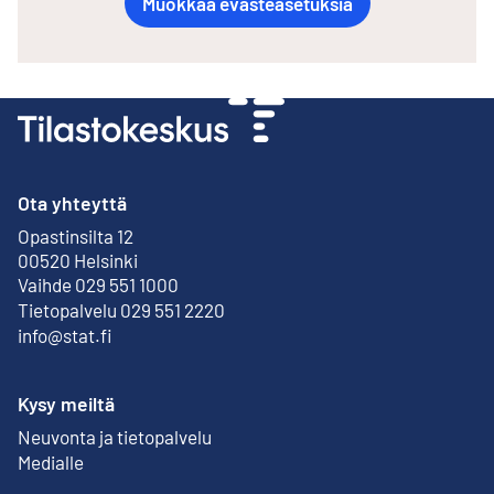
Muokkaa evästeasetuksia
Ota yhteyttä
Opastinsilta 12
Ulkoinen linkki
00520 Helsinki
Vaihde 029 551 1000
Tietopalvelu 029 551 2220
info@stat.fi
Kysy meiltä
Neuvonta ja tietopalvelu
Medialle