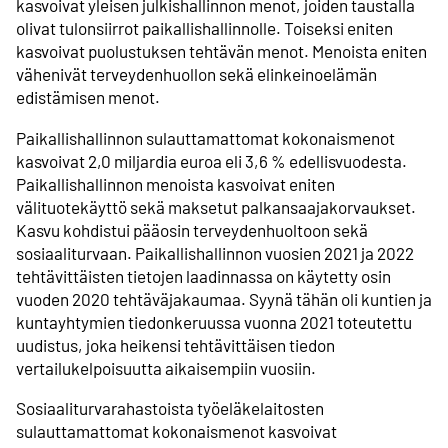
kasvoivat yleisen julkishallinnon menot, joiden taustalla
olivat tulonsiirrot paikallishallinnolle. Toiseksi eniten
kasvoivat puolustuksen tehtävän menot. Menoista eniten
vähenivät terveydenhuollon sekä elinkeinoelämän
edistämisen menot.
Paikallishallinnon sulauttamattomat kokonaismenot
kasvoivat 2,0 miljardia euroa eli 3,6 % edellisvuodesta.
Paikallishallinnon menoista kasvoivat eniten
välituotekäyttö sekä maksetut palkansaajakorvaukset.
Kasvu kohdistui pääosin terveydenhuoltoon sekä
sosiaaliturvaan. Paikallishallinnon vuosien 2021 ja 2022
tehtävittäisten tietojen laadinnassa on käytetty osin
vuoden 2020 tehtäväjakaumaa. Syynä tähän oli kuntien ja
kuntayhtymien tiedonkeruussa vuonna 2021 toteutettu
uudistus, joka heikensi tehtävittäisen tiedon
vertailukelpoisuutta aikaisempiin vuosiin.
Sosiaaliturvarahastoista työeläkelaitosten
sulauttamattomat kokonaismenot kasvoivat