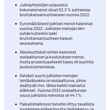
Julkisyhteisöjen sulautetut
kokonaismenot olivat 53,3 % suhteessa
bruttokansantuotteeseen vuonna 2022.
Euromääräisesti julkiset menot kasvoivat
vuonna 2022. Julkisten menojen bkt-
suhde kuitenkin laski
bruttokansantuotteen kasvun
seurauksena.
Absoluuttisesti eniten kasvoivat
sosiaaliturvan ja koulutuksen menot,
mutta prosentuaalisesti kasvu oli suurinta
puolustusmenoissa.
Selvästi suurin julkisten menojen
tehtäväluokka on sosiaaliturva, johon
sisältyvät mm. lähes kaikki maksetut
eläkkeet. Vuonna 2022 sosiaaliturvan
osuus julkisista menoista oli 44,1 %.
Paikallishallinnon tietoihin liittyy tavallista
suurempaa epävarmuutta tiedonkeruu- ja