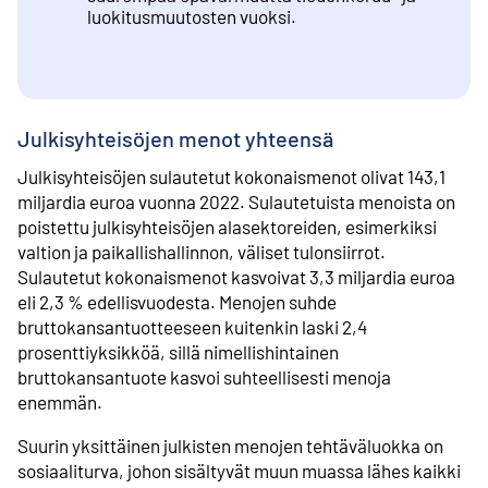
luokitusmuutosten vuoksi.
Julkisyhteisöjen menot yhteensä
Julkisyhteisöjen sulautetut kokonaismenot olivat 143,1
miljardia euroa vuonna 2022. Sulautetuista menoista on
poistettu julkisyhteisöjen alasektoreiden, esimerkiksi
valtion ja paikallishallinnon, väliset tulonsiirrot.
Sulautetut kokonaismenot kasvoivat 3,3 miljardia euroa
eli 2,3 % edellisvuodesta. Menojen suhde
bruttokansantuotteeseen kuitenkin laski 2,4
prosenttiyksikköä, sillä nimellishintainen
bruttokansantuote kasvoi suhteellisesti menoja
enemmän.
Suurin yksittäinen julkisten menojen tehtäväluokka on
sosiaaliturva, johon sisältyvät muun muassa lähes kaikki