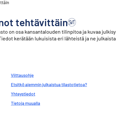
ttäin
not tehtävittäin
asto on osa kansantalouden tilinpitoa ja kuvaa julkis
iedot kerätään lukuisista eri lähteistä ja ne julkaist
Viittausohje
Etsitkö aiemmin julkaistua tilastotietoa?
Yhteystiedot
Tietoja muualla