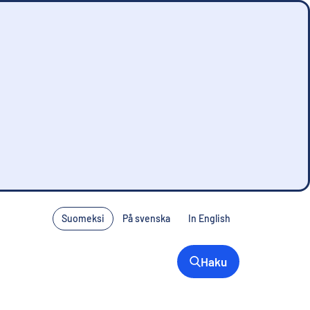
Suomeksi
På svenska
In English
Haku