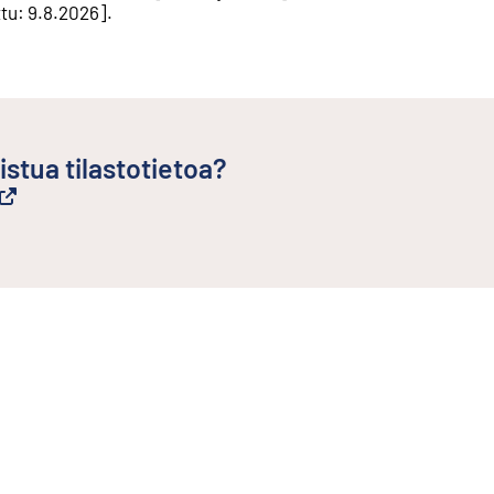
ttu
:
9.8.2026
].
istua tilastotietoa?