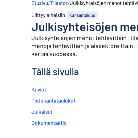
Etusivu
/
Tilastot
/
Julkisyhteisöjen menot tehtävi
s
ä
Liittyy aiheisiin:
Kansantalous
l
Julkisyhteisöjen me
t
ö
ö
Julkisyhteisöjen menot tehtävittäin -til
n
menoja tehtävittäin ja alasektoreittain. T
kertaa vuodessa.
Tällä sivulla
Kuviot
Tietokantataulukot
Julkaisut
Dokumentaatio