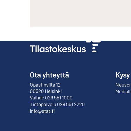
Ota yhteyttä
Kysy
Opastinsilta 12
Neuvont
Ulkoinen linkki
00520 Helsinki
Mediall
Vaihde 029 551 1000
Tietopalvelu 029 551 2220
info@stat.fi