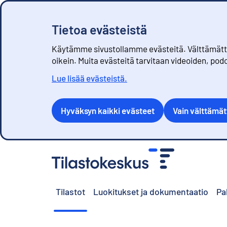
Tietoa evästeistä
Käytämme sivustollamme evästeitä. Välttämättöm
oikein. Muita evästeitä tarvitaan videoiden, pod
Lue lisää evästeistä.
Hyväksyn kaikki evästeet
Vain välttämä
S
i
i
r
Tilastot
Luokitukset ja dokumentaatio
Pa
r
y
s
i