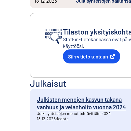
18.12.2025
Julkisyhteisöjen palkan
Tilaston yksityiskoht
StatFin-tietokannassa ovat päivit
käyttöösi.
Siirry tietokantaan
Ulkoinen linkki
Julkaisut
Julkisten menojen kasvun takana
vanhuus ja velanhoito vuonna 2024
Julkisyhteisöjen menot tehtävittäin 2024
18.12.2025
tiedote