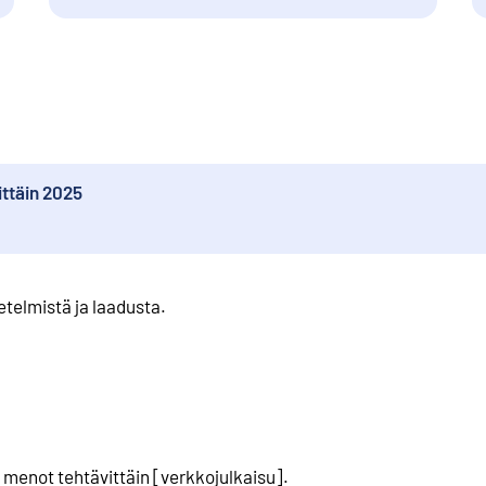
ittäin 2025
etelmistä ja laadusta
.
 menot tehtävittäin
[
verkkojulkaisu
].