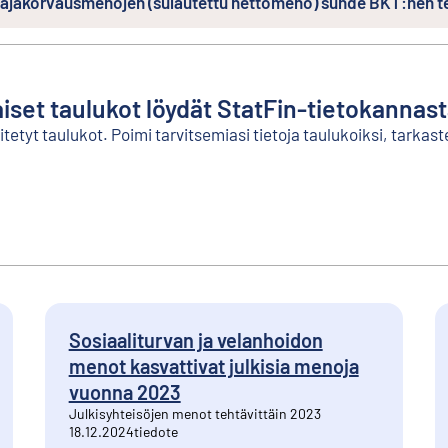
saajakorvausmenojen (sulautettu nettomeno) suhde BKT:hen
aiset taulukot löydät StatFin-tietokannas
etyt taulukot. Poimi tarvitsemiasi tietoja taulukoiksi, tarkaste
Sosiaaliturvan ja velanhoidon
menot kasvattivat julkisia menoja
vuonna 2023
Julkisyhteisöjen menot tehtävittäin 2023
18.12.2024
tiedote