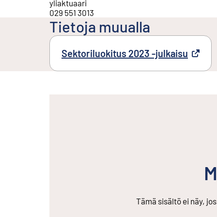
yliaktuaari
029 551 3013
Tietoja muualla
Sektoriluokitus 2023 -julkaisu
Ulkoine
M
Tämä sisältö ei näy, jo