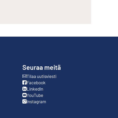
Seuraa meitä
Tilaa uutisviesti
Ulkoinen linkki
Facebook
Ulkoinen linkki
LinkedIn
Ulkoinen linkki
YouTube
Ulkoinen linkki
Instagram
Ulkoinen linkki