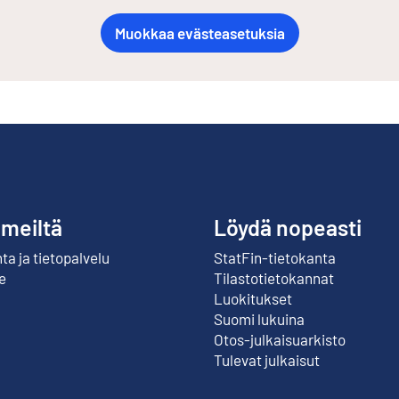
Muokkaa evästeasetuksia
 meiltä
Löydä nopeasti
a ja tietopalvelu
StatFin-tietokanta
Ulkoinen linkki
e
Tilastotietokannat
Luokitukset
Suomi lukuina
Otos-julkaisuarkisto
Ulkoinen linkki
Tulevat julkaisut