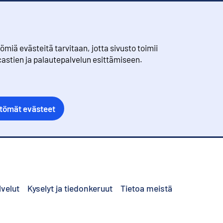
iä evästeitä tarvitaan, jotta sivusto toimii
castien ja palautepalvelun esittämiseen.
ttömät evästeet
lvelut
Kyselyt ja tiedonkeruut
Tietoa meistä