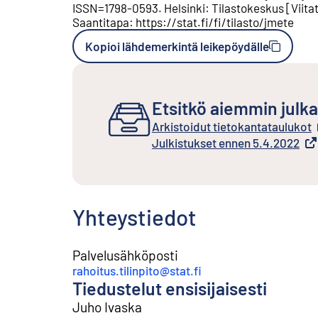
ISSN=
1798-0593
.
Helsinki
:
Tilastokeskus
[
Viita
Saantitapa
:
https://stat.fi/fi/tilasto/jmete
Kopioi lähdemerkintä leikepöydälle
Etsitkö aiemmin julka
Arkistoidut tietokantataulukot
Ulkoinen linkki
Julkistukset ennen 5.4.2022
Ulkoinen linkki
Yhteystiedot
Palvelusähköposti
rahoitus.tilinpito@stat.fi
Tiedustelut ensisijaisesti
Juho Ivaska