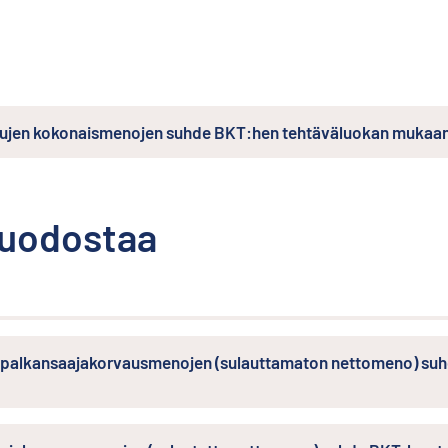
ettujen kokonaismenojen suhde BKT:hen tehtäväluokan mukaa
muodostaa
n palkansaajakorvausmenojen (sulauttamaton nettomeno) s