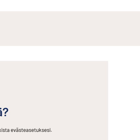
ä?
rkista evästeasetuksesi.