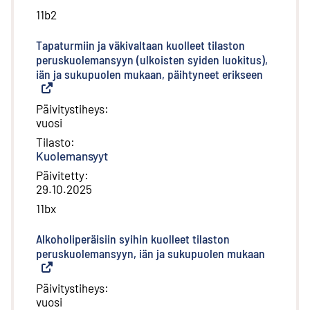
11b2
Tapaturmiin ja väkivaltaan kuolleet tilaston
peruskuolemansyyn (ulkoisten syiden luokitus),
iän ja sukupuolen mukaan, päihtyneet erikseen
(
Ulkoinen 
Päivitystiheys
:
vuosi
Tilasto
:
Kuolemansyyt
Päivitetty
:
29.10.2025
11bx
Alkoholiperäisiin syihin kuolleet tilaston
peruskuolemansyyn, iän ja sukupuolen mukaan
(
Ulkoinen
Päivitystiheys
:
vuosi