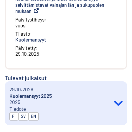
selvittämistavat vainajan iän ja sukupuolen
mukaan
(
Ulkoinen linkki
)
Päivitystiheys
:
vuosi
Tilasto
:
Kuolemansyyt
Päivitetty
:
29.10.2025
Tulevat julkaisut
29.10.2026
Kuolemansyyt 2025
2025
Tiedote
Julkaistaan kielillä
FI
SV
EN