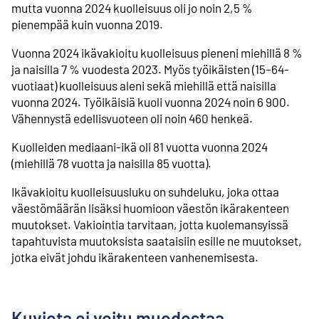
mutta vuonna 2024 kuolleisuus oli jo noin 2,5 %
pienempää kuin vuonna 2019.
Vuonna 2024 ikävakioitu kuolleisuus pieneni miehillä 8 %
ja naisilla 7 % vuodesta 2023. Myös työikäisten (15–64-
vuotiaat) kuolleisuus aleni sekä miehillä että naisilla
vuonna 2024. Työikäisiä kuoli vuonna 2024 noin 6 900.
Vähennystä edellisvuoteen oli noin 460 henkeä.
Kuolleiden mediaani-ikä oli 81 vuotta vuonna 2024
(miehillä 78 vuotta ja naisilla 85 vuotta).
Ikävakioitu kuolleisuusluku on suhdeluku, joka ottaa
väestömäärän lisäksi huomioon väestön ikärakenteen
muutokset. Vakiointia tarvitaan, jotta kuolemansyissä
tapahtuvista muutoksista saataisiin esille ne muutokset,
jotka eivät johdu ikärakenteen vanhenemisesta.
Kuviota ei voitu muodostaa