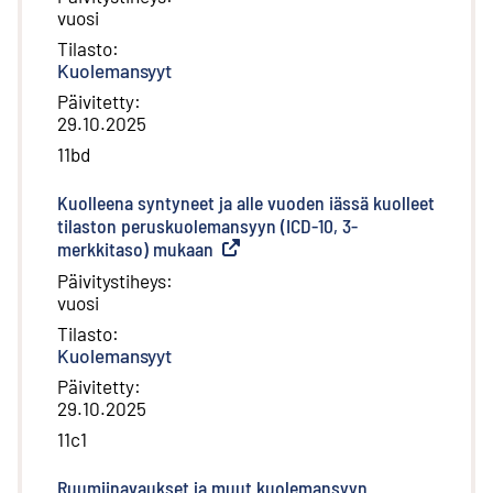
vuosi
Tilasto
:
Kuolemansyyt
Päivitetty
:
29.10.2025
11bd
Kuolleena syntyneet ja alle vuoden iässä kuolleet
tilaston peruskuolemansyyn (ICD-10, 3-
merkkitaso) mukaan
(
Ulkoinen linkki
)
Päivitystiheys
:
vuosi
Tilasto
:
Kuolemansyyt
Päivitetty
:
29.10.2025
11c1
Ruumiinavaukset ja muut kuolemansyyn