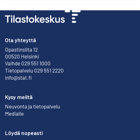
Ota yhteyttä
Opastinsilta 12
Ulkoinen linkki
00520 Helsinki
Vaihde 029 551 1000
Tietopalvelu 029 551 2220
info@stat.fi
Kysy meiltä
Neuvonta ja tietopalvelu
Medialle
Löydä nopeasti