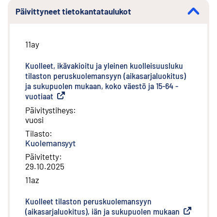
Päivittyneet tietokantataulukot
11ay
Kuolleet, ikävakioitu ja yleinen kuolleisuusluku
tilaston peruskuolemansyyn (aikasarjaluokitus)
ja sukupuolen mukaan, koko väestö ja 15-64 -
vuotiaat
(
Ulkoinen linkki
)
Päivitystiheys
:
vuosi
Tilasto
:
Kuolemansyyt
Päivitetty
:
29.10.2025
11az
Kuolleet tilaston peruskuolemansyyn
(aikasarjaluokitus), iän ja sukupuolen mukaan
(
Ulkoinen l