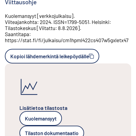
Viittausohje
Kuolemansyyt
[
verkkojulkaisu
].
Viiteajankohta
:
2024
.
ISSN=
1799-5051
.
Helsinki
:
Tilastokeskus
[
Viitattu
:
8.8.2026
].
Saantitapa
:
https://stat.fi/fi/julkaisu/cm1hpml422cs407w5gxletx47
Kopioi lähdemerkintä leikepöydälle
Lisätietoa tilastosta
Kuolemansyyt
Tilaston dokumentaatio