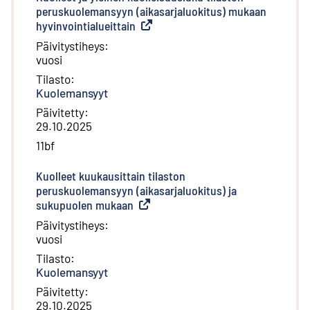
peruskuolemansyyn (aikasarjaluokitus) mukaan
hyvinvointialueittain
(
Ulkoinen linkki
)
Päivitystiheys
:
vuosi
Tilasto
:
Kuolemansyyt
Päivitetty
:
29.10.2025
11bf
Kuolleet kuukausittain tilaston
peruskuolemansyyn (aikasarjaluokitus) ja
sukupuolen mukaan
(
Ulkoinen linkki
)
Päivitystiheys
:
vuosi
Tilasto
:
Kuolemansyyt
Päivitetty
:
29.10.2025