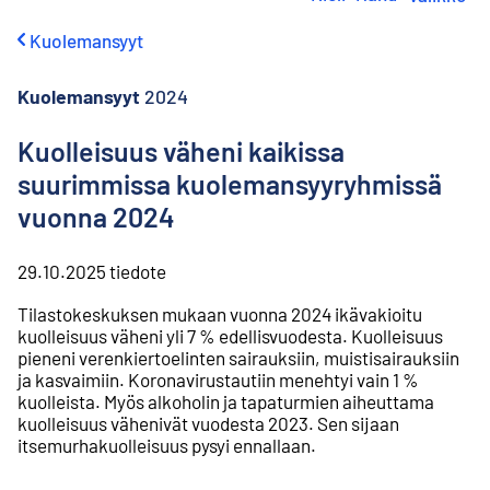
i
r
Kuolemansyyt
r
y
s
Kuolemansyyt
2024
i
s
Kuolleisuus väheni kaikissa
ä
suurimmissa kuolemansyyryhmissä
l
t
vuonna 2024
ö
ö
n
29.10.2025
tiedote
Tilastokeskuksen mukaan vuonna 2024 ikävakioitu
kuolleisuus väheni yli 7 % edellisvuodesta. Kuolleisuus
pieneni verenkiertoelinten sairauksiin, muistisairauksiin
ja kasvaimiin. Koronavirustautiin menehtyi vain 1 %
kuolleista. Myös alkoholin ja tapaturmien aiheuttama
kuolleisuus vähenivät vuodesta 2023. Sen sijaan
itsemurhakuolleisuus pysyi ennallaan.