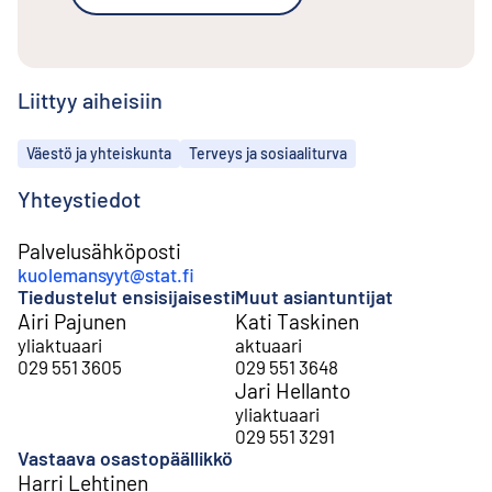
Liittyy aiheisiin
Aiheet
Väestö ja yhteiskunta
Terveys ja sosiaaliturva
Yhteystiedot
Palvelusähköposti
kuolemansyyt@stat.fi
Tiedustelut ensisijaisesti
Muut asiantuntijat
Airi Pajunen
Kati Taskinen
yliaktuaari
aktuaari
029 551 3605
029 551 3648
Jari Hellanto
yliaktuaari
029 551 3291
Vastaava osastopäällikkö
Harri Lehtinen