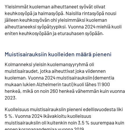
Yleisimmät kuoleman aiheuttaneet syövät olivat
keuhkosyöpä ja haimasyöpä. Naisilla rintasyöpä nousi
jälleen keuhkosyövän ohi yleisimmäksi kuoleman
aiheuttaneeksi syöpätyypiksi. Vuonna 2024 miehiä kuoli
eniten keuhkosyöpään ja eturauhasen syöpään.
Muistisairauksiin kuolleiden määrä pieneni
Kolmanneksi yleisin kuolemansyyryhmä oli
muistisairaudet, jotka aiheuttivat joka viidennen
kuoleman. Vuonna 2024 muistisairauksiin (dementia
mukaan lukien Alzheimerin tauti) kuoli lähes 11 900
henkeä, mikä on noin 260 henkeä vähemmän kuin vuonna
2023.
Kuolleisuus muistisairauksiin pieneni edellisvuodesta liki
5 %. Vuonna 2024 ikävakioitu kuolleisuus
muistisairauksiin oli kuitenkin noin 3,5 % suurempaa kuin
ennen koronapandemiaa vuonna 2019.