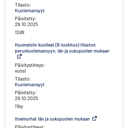
Tilasto
:
Kuolemansyyt
Päivitetty
:
29.10.2025
12d9
Huumeisiin kuolleet (B-luokitus) tilaston
peruskuolemansyyn, iän ja sukupuolen mukaan
(
Ulkoinen
Päivitystiheys
:
vuosi
Tilasto
:
Kuolemansyyt
Päivitetty
:
29.10.2025
11by
Itsemurhat iän ja sukupuolen mukaan
(
Ulkoinen linkki
)
Päivitystiheys
: