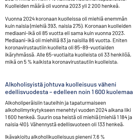
Kuolleiden määrä oli vuonna 2023 yli 2 200 henkeä.
Vuonna 2024 koronaan kuolleissa oli miehiä enemmän
kuin naisia (miehiä 393, naisia 275). Koronaan kuolleiden
mediaani-ikä oli 85 vuotta eli sama kuin vuonna 2023.
Mediaani-ikä oli miehillä 83 ja naisilla 86 vuotta. Eniten
koronavirustautiin kuolleita oli 85–89-vuotiaiden
ikäryhmässä. Alle 65-vuotiaita kuolleista oli 33 henkilöä,
mikä on 5 % kaikista koronavirustautiin kuolleista.
Alkoholisyistä johtuva kuolleisuus väheni
edellisvuodesta – edelleen noin 1 600 kuolemaa
Alkoholiperäisiin tauteihin ja tapaturmaiseen
alkoholimyrkytykseen menehtyi vuoden 2024 aikana liki
1 600 henkeä. Suurin osa heistä oli miehiä (miehiä 1 184 ja
naisia 410). Vähennystä edellisvuoteen oli 133 henkeä.
Ikävakioitu alkoholikuolleisuus pieneni 7,6 %