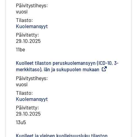
Päivitystiheys
:
vuosi
Tilasto
:
Kuolemansyyt
Päivitetty
:
29.10.2025
11be
Kuolleet tilaston peruskuolemansyyn (ICD-10, 3-
merkkitaso), iän ja sukupuolen mukaan
(
Ulkoinen linkki
)
Päivitystiheys
:
vuosi
Tilasto
:
Kuolemansyyt
Päivitetty
:
29.10.2025
13u5
Kuolleet ja yleinen kuolleisuusluku tilaston