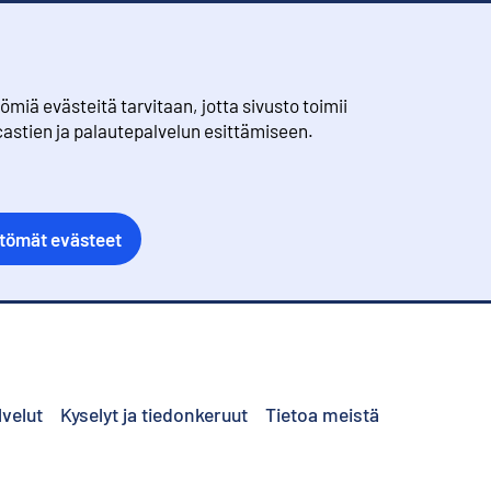
iä evästeitä tarvitaan, jotta sivusto toimii
castien ja palautepalvelun esittämiseen.
ttömät evästeet
lvelut
Kyselyt ja tiedonkeruut
Tietoa meistä