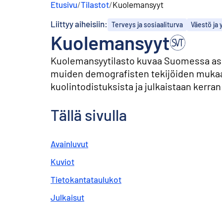
Etusivu
/
Tilastot
/
Kuolemansyyt
s
ä
Liittyy aiheisiin:
Terveys ja sosiaaliturva
Väestö ja 
l
Kuolemansyyt
t
ö
ö
Kuolemansyytilasto kuvaa Suomessa asu
n
muiden demografisten tekijöiden mukaan
kuolintodistuksista ja julkaistaan kerra
Tällä sivulla
Avainluvut
Kuviot
Tietokantataulukot
Julkaisut