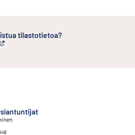
istua tilastotietoa?
siantuntijat
kinen
648