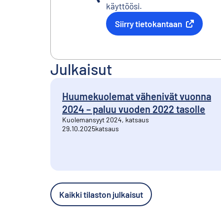
käyttöösi.
Siirry tietokantaan
Ulkoinen linkki
Julkaisut
Huumekuolemat vähenivät vuonna
2024 – paluu vuoden 2022 tasolle
Kuolemansyyt 2024, katsaus
29.10.2025
katsaus
Kaikki tilaston julkaisut