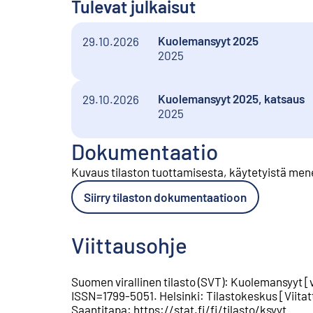
Tulevat julkaisut
Kuolemansyyt 2025
29.10.2026
2025
Kuolemansyyt 2025, katsaus
29.10.2026
2025
Dokumentaatio
Kuvaus tilaston tuottamisesta, käytetyistä men
Siirry tilaston dokumentaatioon
Viittausohje
Suomen virallinen tilasto (SVT)
:
Kuolemansyyt
[
ISSN=
1799-5051
.
Helsinki
:
Tilastokeskus
[
Viitat
Saantitapa
:
https://stat.fi/fi/tilasto/ksyyt