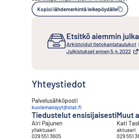
Kopioi lähdemerkintä leikepöydälle
Etsitkö aiemmin julka
Arkistoidut tietokantataulukot
Ulkoinen linkki
Julkistukset ennen 5.4.2022
Ulkoinen linkki
Yhteystiedot
Palvelusähköposti
kuolemansyyt@stat.fi
Tiedustelut ensisijaisesti
Muut a
Airi Pajunen
Kati Tas
yliaktuaari
aktuaari
029 551 3605
029 551 3