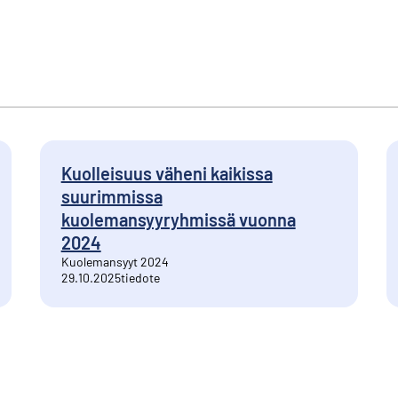
Kuolleisuus väheni kaikissa
suurimmissa
kuolemansyyryhmissä vuonna
2024
Kuolemansyyt 2024
29.10.2025
tiedote