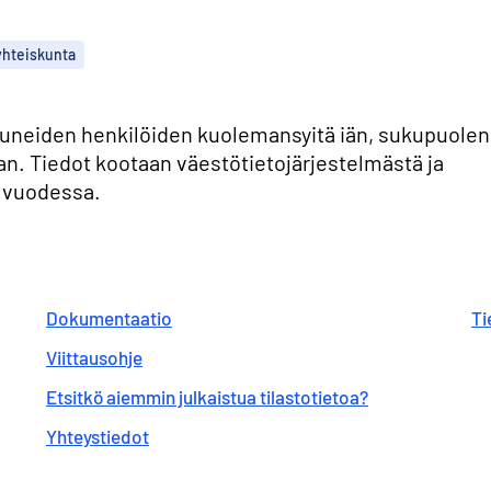
yhteiskunta
neiden henkilöiden kuolemansyitä iän, sukupuolen
. Tiedot kootaan väestötietojärjestelmästä ja
n vuodessa.
Dokumentaatio
Ti
Viittausohje
Etsitkö aiemmin julkaistua tilastotietoa?
Yhteystiedot