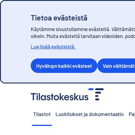
Tietoa evästeistä
Käytämme sivustollamme evästeitä. Välttämättöm
oikein. Muita evästeitä tarvitaan videoiden, pod
Lue lisää evästeistä.
Hyväksyn kaikki evästeet
Vain välttämä
S
i
i
r
Tilastot
Luokitukset ja dokumentaatio
Pa
r
y
s
i