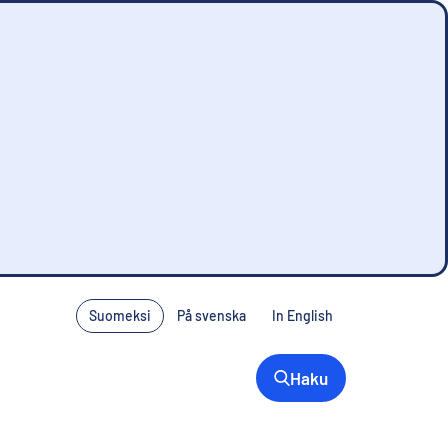
Suomeksi
På svenska
In English
Haku