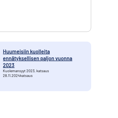
Huumeisiin kuolleita
ennätyksellisen paljon vuonna
2023
Kuolemansyyt 2023, katsaus
28.11.2024
katsaus