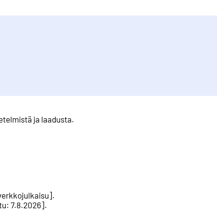
etelmistä ja laadusta
.
verkkojulkaisu
].
tu
:
7.8.2026
].