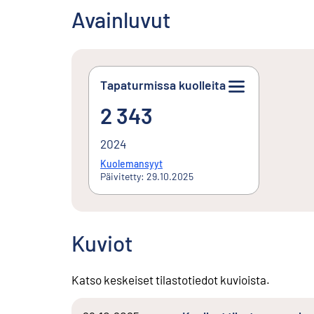
Avainluvut
Tapaturmissa kuolleita
2 343
2 343
2024
Kuolemansyyt
Päivitetty: 29.10.2025
Kuviot
Katso keskeiset tilastotiedot kuvioista.