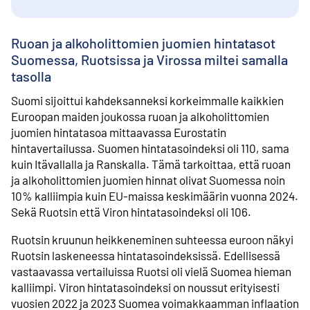
Ruoan ja alkoholittomien juomien hintatasot
Suomessa, Ruotsissa ja Virossa miltei samalla
tasolla
Suomi sijoittui kahdeksanneksi korkeimmalle kaikkien
Euroopan maiden joukossa ruoan ja alkoholittomien
juomien hintatasoa mittaavassa Eurostatin
hintavertailussa. Suomen hintatasoindeksi oli 110, sama
kuin Itävallalla ja Ranskalla. Tämä tarkoittaa, että ruoan
ja alkoholittomien juomien hinnat olivat Suomessa noin
10% kalliimpia kuin EU-maissa keskimäärin vuonna 2024.
Sekä Ruotsin että Viron hintatasoindeksi oli 106.
Ruotsin kruunun heikkeneminen suhteessa euroon näkyi
Ruotsin laskeneessa hintatasoindeksissä. Edellisessä
vastaavassa vertailuissa Ruotsi oli vielä Suomea hieman
kalliimpi. Viron hintatasoindeksi on noussut erityisesti
vuosien 2022 ja 2023 Suomea voimakkaamman inflaation