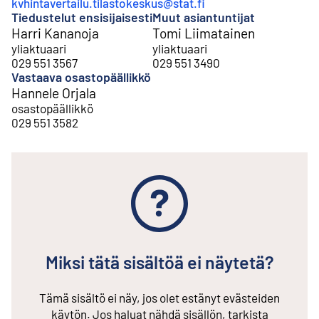
kvhintavertailu.tilastokeskus@stat.fi
Tiedustelut ensisijaisesti
Muut asiantuntijat
Harri Kananoja
Tomi Liimatainen
yliaktuaari
yliaktuaari
029 551 3567
029 551 3490
Vastaava osastopäällikkö
Hannele Orjala
osastopäällikkö
029 551 3582
Miksi tätä sisältöä ei näytetä?
Tämä sisältö ei näy, jos olet estänyt evästeiden
käytön. Jos haluat nähdä sisällön, tarkista