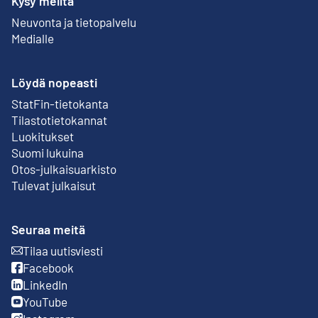
Kysy meiltä
Neuvonta ja tietopalvelu
Medialle
Löydä nopeasti
StatFin-tietokanta
Ulkoinen linkki
Tilastotietokannat
Luokitukset
Suomi lukuina
Otos-julkaisuarkisto
Ulkoinen linkki
Tulevat julkaisut
Seuraa meitä
Tilaa uutisviesti
Ulkoinen linkki
Facebook
Ulkoinen linkki
LinkedIn
Ulkoinen linkki
YouTube
Ulkoinen linkki