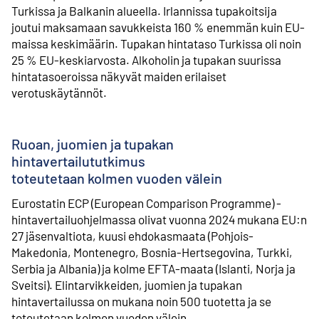
Turkissa ja Balkanin alueella. Irlannissa tupakoitsija
joutui maksamaan savukkeista 160 % enemmän kuin EU-
maissa keskimäärin. Tupakan hintataso Turkissa oli noin
25 % EU-keskiarvosta. Alkoholin ja tupakan suurissa
hintatasoeroissa näkyvät maiden erilaiset
verotuskäytännöt.
Ruoan, juomien ja tupakan
hintavertailututkimus
toteutetaan kolmen vuoden välein
Eurostatin ECP (European Comparison Programme) -
hintavertailuohjelmassa olivat vuonna 2024 mukana EU:n
27 jäsenvaltiota, kuusi ehdokasmaata (Pohjois-
Makedonia, Montenegro, Bosnia-Hertsegovina, Turkki,
Serbia ja Albania) ja kolme EFTA-maata (Islanti, Norja ja
Sveitsi). Elintarvikkeiden, juomien ja tupakan
hintavertailussa on mukana noin 500 tuotetta ja se
toteutetaan kolmen vuoden välein.