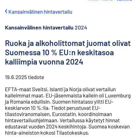
i
r
Kansainvälinen hintavertailu
r
y
s
Kansainvälinen hintavertailu
2024
i
s
Ruoka ja alkoholittomat juomat olivat
ä
Suomessa 10 % EU:n keskitasoa
l
t
kalliimpia vuonna 2024
ö
ö
n
19.6.2025
tiedote
EFTA-maat Sveitsi, Islanti ja Norja olivat vertailun
kalleimmat maat. EU-jäsenmaista kallein oli Luxemburg
ja Romania edullisin. Suomen hintataso ylitti EU-
keskiarvon 10 %:lla. Tiedot perustuvat EU-
tilastoviranomaisen, Eurostatin, koordinoimaan
hintavertailuohjelmaan. Vertailussa käytetyt hinnat
edustavat vuoden 2024 keskihintoja. Suomea koskevan
hinta-aineiston kokosi Tilastokeskus.