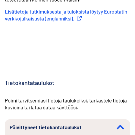
Lisätietoja tutkimuksesta ja tuloksista löytyy Eurostatin
verkkojulkaisusta (englanniksi).
Ulkoinen linkki
Tietokantataulukot
Poimi tarvitsemiasi tietoja taulukoiksi, tarkastele tietoja
kuvioina tai lataa dataa käyttöösi.
Päivittyneet tietokantataulukot