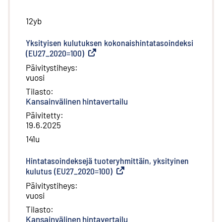
12yb
Yksityisen kulutuksen kokonaishintatasoindeksi
(EU27_2020=100)
(
Ulkoinen linkki
)
Päivitystiheys
:
vuosi
Tilasto
:
Kansainvälinen hintavertailu
Päivitetty
:
19.6.2025
141u
Hintatasoindeksejä tuoteryhmittäin, yksityinen
kulutus (EU27_2020=100)
(
Ulkoinen linkki
)
Päivitystiheys
:
vuosi
Tilasto
:
Kansainvälinen hintavertailu