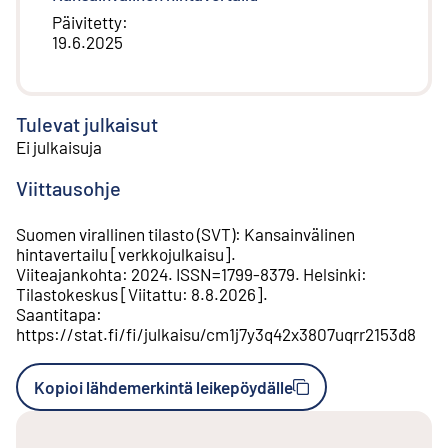
Päivitetty
:
19.6.2025
Tulevat julkaisut
Ei julkaisuja
Viittausohje
Suomen virallinen tilasto (SVT)
:
Kansainvälinen
hintavertailu
[
verkkojulkaisu
].
Viiteajankohta
:
2024
.
ISSN=
1799-8379
.
Helsinki
:
Tilastokeskus
[
Viitattu
:
8.8.2026
].
Saantitapa
:
https://stat.fi/fi/julkaisu/cm1j7y3q42x3807uqrr2153d8
Kopioi lähdemerkintä leikepöydälle