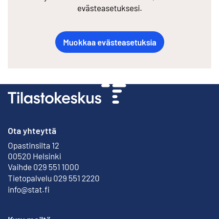
evästeasetuksesi.
Muokkaa evästeasetuksia
Ota yhteyttä
Opastinsilta 12
Ulkoinen linkki
00520 Helsinki
Vaihde 029 551 1000
Tietopalvelu 029 551 2220
info@stat.fi