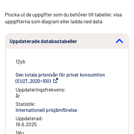
Plocka ut de uppgifter som du behöver till tabeller, visa
uppgifterna som diagram eller ladda ned data.
Uppdaterade databastabeller
12yb
Den totala prisnivån för privat konsumtion
(EU27_2020=100)
(
Extern länk
)
Uppdateringsfrekvens
:
år
Statistik
:
Internationell prisjämförelse
Uppdaterad
:
19.6.2025
141u