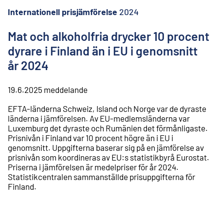
l
i
Internationell prisjämförelse
2024
n
n
Mat och alkoholfria drycker 10 procent
e
dyrare i Finland än i EU i genomsnitt
h
å
år 2024
l
l
19.6.2025
meddelande
EFTA-länderna Schweiz, Island och Norge var de dyraste
länderna i jämförelsen. Av EU-medlemsländerna var
Luxemburg det dyraste och Rumänien det förmånligaste.
Prisnivån i Finland var 10 procent högre än i EU i
genomsnitt. Uppgifterna baserar sig på en jämförelse av
prisnivån som koordineras av EU:s statistikbyrå Eurostat.
Priserna i jämförelsen är medelpriser för år 2024.
Statistikcentralen sammanställde prisuppgifterna för
Finland.