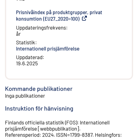
Prisnivåindex på produktgrupper, privat
konsumtion (EU27_2020=100)
(
Extern länk
)
Uppdateringsfrekvens
:
år
Statistik
:
Internationell prisjämförelse
Uppdaterad
:
19.6.2025
Kommande publikationer
Inga publikationer
Instruktion för hänvisning
Finlands officiella statistik (FOS)
:
Internationell
prisjämförelse
[
webbpublikation
].
Referensperiod
:
2024
.
ISSN=
1799-8387
.
Helsingfors
: