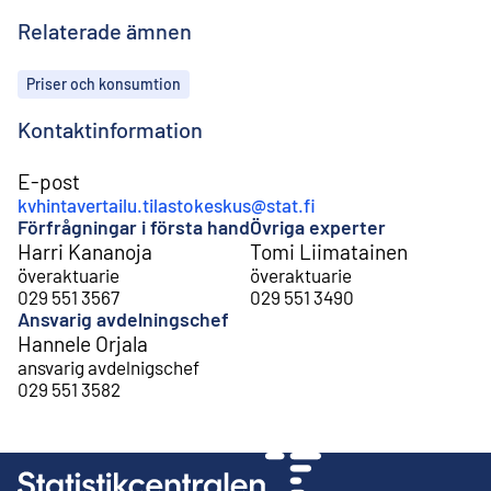
Relaterade ämnen
Ämnen
Priser och konsumtion
Kontaktinformation
E-post
kvhintavertailu.tilastokeskus@stat.fi
Förfrågningar i första hand
Övriga experter
Harri Kananoja
Tomi Liimatainen
överaktuarie
överaktuarie
029 551 3567
029 551 3490
Ansvarig avdelningschef
Hannele Orjala
ansvarig avdelnigschef
029 551 3582