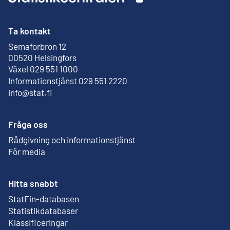
Ta kontakt
Semaforbron 12
Extern länk
00520 Helsingfors
Växel 029 551 1000
Informationstjänst 029 551 2220
info@stat.fi
Fråga oss
Rådgivning och informationstjänst
För media
Hitta snabbt
StatFin-databasen
Extern länk
Statistikdatabaser
Klassificeringar