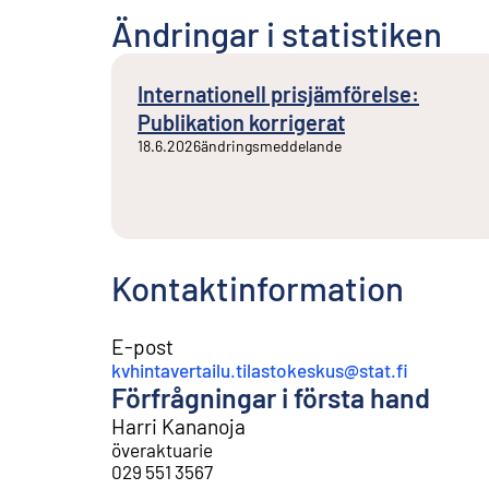
Ändringar i statistiken
Internationell prisjämförelse:
Publikation korrigerat
18.6.2026
ändringsmeddelande
Kontaktinformation
E-post
kvhintavertailu.tilastokeskus@stat.fi
Förfrågningar i första hand
Harri Kananoja
överaktuarie
029 551 3567