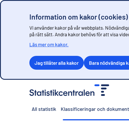
Information om kakor (cookies)
Vi använder kakor på vår webbplats. Nödvändiga
på rätt sätt. Andra kakor behövs för att visa vid
Läs mer om kakor.
Jag tillåter alla kakor
Bara nödvändiga k
G
å
t
i
All statistik
Klassificeringar och dokument
l
l
i
n