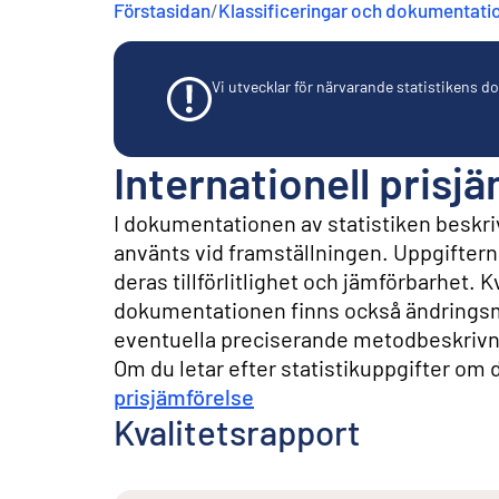
Förstasidan
/
Klassificeringar och dokumentati
n
e
h
å
Vi utvecklar för närvarande statistikens dok
l
l
Internationell prisj
I dokumentationen av statistiken beskriv
använts vid framställningen. Uppgifterna 
deras tillförlitlighet och jämförbarhet. 
dokumentationen finns också ändringsm
eventuella preciserande metodbeskrivn
Om du letar efter statistikuppgifter om de
prisjämförelse
Kvalitetsrapport