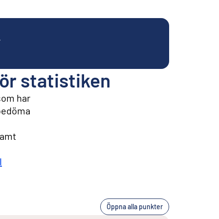
.
ör statistiken
 som har
t bedöma
samt
l
Öppna alla punkter