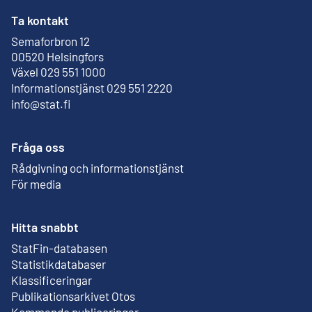
Ta kontakt
Semaforbron 12
Extern länk
00520 Helsingfors
Växel 029 551 1000
Informationstjänst 029 551 2220
info@stat.fi
Fråga oss
Rådgivning och informationstjänst
För media
Hitta snabbt
StatFin-databasen
Extern länk
Statistikdatabaser
Klassificeringar
Publikationsarkivet Otos
Extern länk
Kommande publiceringar