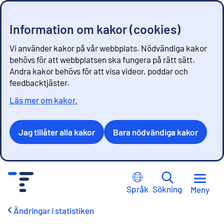
Information om kakor (cookies)
Vi använder kakor på vår webbplats. Nödvändiga kakor
behövs för att webbplatsen ska fungera på rätt sätt.
Andra kakor behövs för att visa videor, poddar och
feedbacktjäster.
Läs mer om kakor.
Jag tillåter alla kakor
Bara nödvändiga kakor
G
å
Språk
Sökning
Meny
t
i
Ändringar i statistiken
l