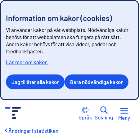
Information om kakor (cookies)
Vi använder kakor på vår webbplats. Nödvändiga kakor
behövs för att webbplatsen ska fungera på rätt sätt.
Andra kakor behövs för att visa videor, poddar och
feedbacktjäster.
Läs mer om kakor.
Jag tillåter alla kakor
Bara nödvändiga kakor
G
å
Språk
Sökning
Meny
t
i
Ändringar i statistiken
l