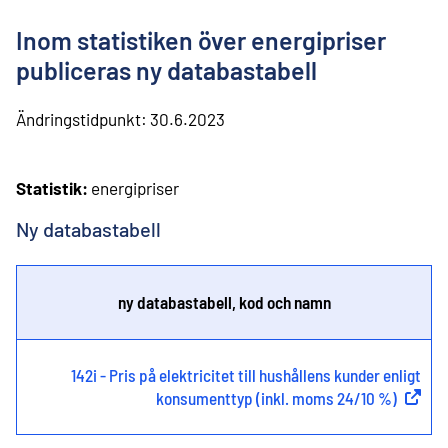
l
i
Inom statistiken över energipriser
n
n
publiceras ny databastabell
e
h
Ändringstidpunkt:
30.6.2023
å
l
l
Statistik:
energipriser
Ny databastabell
ny databastabell, kod och namn
142i - Pris på elektricitet till hushållens kunder enligt
konsumenttyp (inkl. moms 24/10 %)
(
Extern