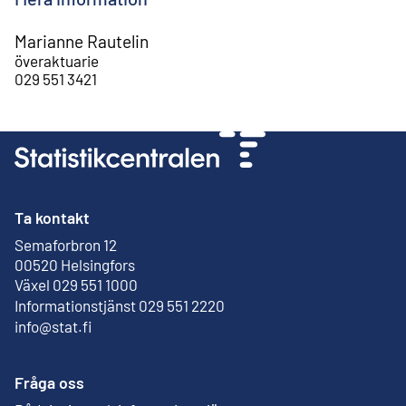
Marianne Rautelin
överaktuarie
029 551 3421
Ta kontakt
Semaforbron 12
Extern länk
00520 Helsingfors
Växel 029 551 1000
Informationstjänst 029 551 2220
info@stat.fi
Fråga oss