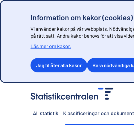
Information om kakor (cookies)
Vi använder kakor på vår webbplats. Nödvändiga
på rätt sätt. Andra kakor behövs för att visa vid
Läs mer om kakor.
Jag tillåter alla kakor
Bara nödvändiga k
G
å
t
i
All statistik
Klassificeringar och dokument
l
l
i
n