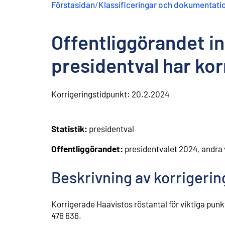
Förstasidan
/
Klassificeringar och dokumentati
n
e
h
Offentliggörandet in
å
l
l
presidentval har kor
Korrigeringstidpunkt:
20.2.2024
Statistik:
presidentval
Offentliggörandet:
presidentvalet 2024, andra
Beskrivning av korrigeri
Korrigerade Haavistos röstantal för viktiga punkte
476 636.