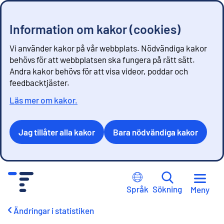
Information om kakor (cookies)
Vi använder kakor på vår webbplats. Nödvändiga kakor
behövs för att webbplatsen ska fungera på rätt sätt.
Andra kakor behövs för att visa videor, poddar och
feedbacktjäster.
Läs mer om kakor.
Jag tillåter alla kakor
Bara nödvändiga kakor
G
å
Språk
Sökning
Meny
t
i
Ändringar i statistiken
l