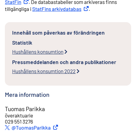
StatFin
Extern länk
. De databastabeller som arkiveras finns
tillgängliga i
StatFins arkivdatabas
Extern länk
.
Innehåll som påverkas av förändringen
Statistik
Hushållens konsumtion
Pressmeddelanden och andra publikationer
Hushållens konsumtion 2022
Mera information
Tuomas Parikka
överaktuarie
029 551 3276
Extern länk
@TuomasParikka
Twitter