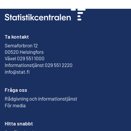
Ta kontakt
Semaforbron 12
Extern länk
00520 Helsingfors
Växel 029 551 1000
Informationstjänst 029 551 2220
info@stat.fi
Fråga oss
Rådgivning och informationstjänst
För media
Hitta snabbt