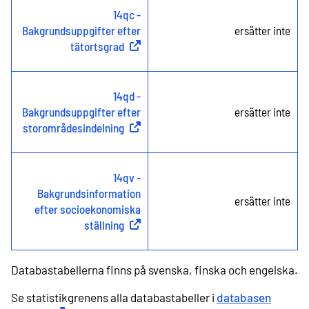
14qc -
Bakgrundsuppgifter efter
ersätter inte
tätortsgrad
(
Extern länk
)
14qd -
Bakgrundsuppgifter efter
ersätter inte
storområdesindelning
(
Extern länk
)
14qv -
Bakgrundsinformation
ersätter inte
efter socioekonomiska
ställning
(
Extern länk
)
Databastabellerna finns på svenska, finska och engelska.
Se statistikgrenens alla databastabeller i
databasen