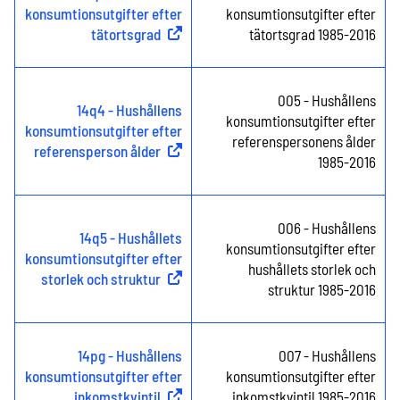
konsumtionsutgifter efter
konsumtionsutgifter efter
tätortsgrad
(
Extern länk
)
tätortsgrad 1985-2016
005 - Hushållens
14q4 - Hushållens
konsumtionsutgifter efter
konsumtionsutgifter efter
referenspersonens ålder
referensperson ålder
(
Extern länk
)
1985-2016
006 - Hushållens
14q5 - Hushållets
konsumtionsutgifter efter
konsumtionsutgifter efter
hushållets storlek och
storlek och struktur
(
Extern länk
)
struktur 1985-2016
14pg - Hushållens
007 - Hushållens
konsumtionsutgifter efter
konsumtionsutgifter efter
inkomstkvintil
(
Extern länk
)
inkomstkvintil 1985-2016