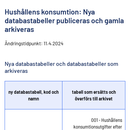
l
i
Hushållens konsumtion: Nya
n
n
databastabeller publiceras och gamla
e
arkiveras
h
å
l
Ändringstidpunkt:
11.4.2024
l
Nya databastabeller och databastabeller som
arkiveras
ny databastabell, kod och
tabell som ersätts och
namn
överförs till arkivet
001 - Hushållens
konsumtionsutgifter efter