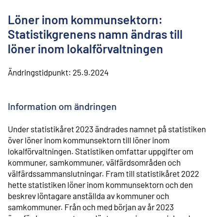
l
i
Löner inom kommunsektorn:
n
n
Statistikgrenens namn ändras till
e
löner inom lokalförvaltningen
h
å
l
Ändringstidpunkt:
25.9.2024
l
Information om ändringen
Under statistikåret 2023 ändrades namnet på statistiken
över löner inom kommunsektorn till löner inom
lokalförvaltningen. Statistiken omfattar uppgifter om
kommuner, samkommuner, välfärdsområden och
välfärdssammanslutningar. Fram till statistikåret 2022
hette statistiken löner inom kommunsektorn och den
beskrev löntagare anställda av kommuner och
samkommuner. Från och med början av år 2023