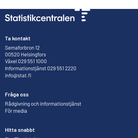
Ta kontakt
Semaforbron 12
Extern länk
00520 Helsingfors
Växel 029 551 1000
Informationstjänst 029 551 2220
info@stat.fi
Fråga oss
Rådgivning och informationstjänst
För media
Hitta snabbt