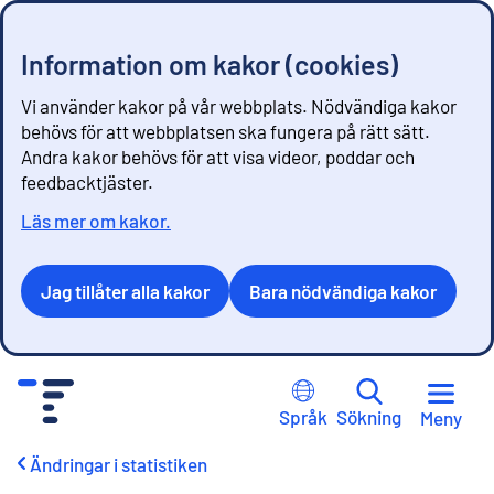
Information om kakor (cookies)
Vi använder kakor på vår webbplats. Nödvändiga kakor
behövs för att webbplatsen ska fungera på rätt sätt.
Andra kakor behövs för att visa videor, poddar och
feedbacktjäster.
Läs mer om kakor.
Jag tillåter alla kakor
Bara nödvändiga kakor
G
å
Språk
Sökning
Meny
t
i
Ändringar i statistiken
l