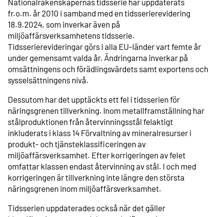
Nationalräkenskapernas tidsserie har uppdaterats
fr.o.m. år 2010 i samband med en tidsserierevidering
18.9.2024, som inverkar även på
miljöaffärsverksamhetens tidsserie.
Tidsserierevideringar görs i alla EU-länder vart femte år
under gemensamt valda år. Ändringarna inverkar på
omsättningens och förädlingsvärdets samt exportens och
sysselsättningens nivå.
Dessutom har det upptäckts ett fel i tidsserien för
näringsgrenen tillverkning. Inom metallframställning har
stålproduktionen från återvinningsstål felaktigt
inkluderats i klass 14 Förvaltning av mineralresurser i
produkt- och tjänsteklassificeringen av
miljöaffärsverksamhet. Efter korrigeringen av felet
omfattar klassen endast återvinning av stål. I och med
korrigeringen är tillverkning inte längre den största
näringsgrenen inom miljöaffärsverksamhet.
Tidsserien uppdaterades också när det gäller