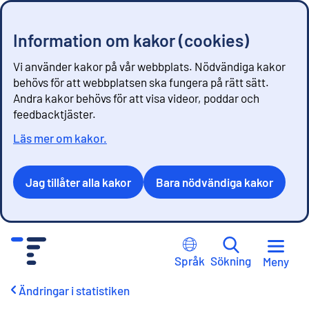
Information om kakor (cookies)
Vi använder kakor på vår webbplats. Nödvändiga kakor
behövs för att webbplatsen ska fungera på rätt sätt.
Andra kakor behövs för att visa videor, poddar och
feedbacktjäster.
Läs mer om kakor.
Jag tillåter alla kakor
Bara nödvändiga kakor
G
å
Språk
Sökning
Meny
t
i
Ändringar i statistiken
l