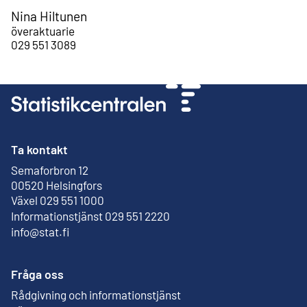
Nina Hiltunen
överaktuarie
029 551 3089
Ta kontakt
Semaforbron 12
Extern länk
00520 Helsingfors
Växel 029 551 1000
Informationstjänst 029 551 2220
info@stat.fi
Fråga oss
Rådgivning och informationstjänst