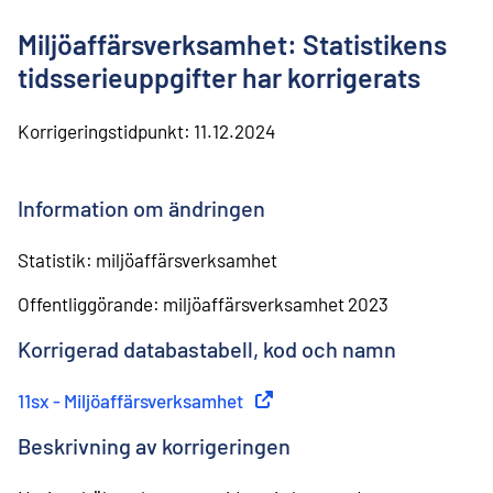
l
i
Miljöaffärsverksamhet: Statistikens
n
n
tidsserieuppgifter har korrigerats
e
h
Korrigeringstidpunkt:
11.12.2024
å
l
l
Information om ändringen
Statistik: miljöaffärsverksamhet
Offentliggörande: miljöaffärsverksamhet 2023
Korrigerad databastabell, kod och namn
11sx - Miljöaffärsverksamhet
(
Extern länk
)
Beskrivning av korrigeringen