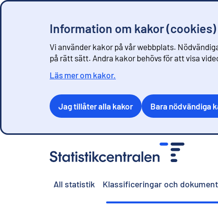
Information om kakor (cookies)
Vi använder kakor på vår webbplats. Nödvändiga
på rätt sätt. Andra kakor behövs för att visa vid
Läs mer om kakor.
Jag tillåter alla kakor
Bara nödvändiga k
G
å
t
i
All statistik
Klassificeringar och dokument
l
l
i
n