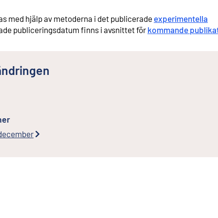
s med hjälp av metoderna i det publicerade
experimentella
ade publiceringsdatum finns i avsnittet för
kommande publikat
ändringen
ner
 december