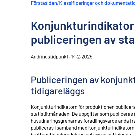
Förstasidan
/
Klassificeringar och dokumentati
n
e
h
Konjunkturindikator
å
l
l
publiceringen av sta
Ändringstidpunkt:
14.2.2025
Publiceringen av konjunk
tidigareläggs
Konjunkturindikatorn för produktionen publicera
statistikmånaden. De uppgifter som publiceras 
huvudnäringsgrenarnas förädlingsvärde ända fram
publiceras i samband med konjunkturindikatorn
bruttonationalprodukten och sysselsättningen.