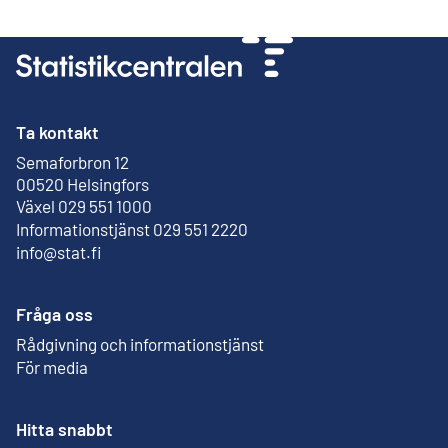
Ta kontakt
Semaforbron 12
Extern länk
00520 Helsingfors
Växel 029 551 1000
Informationstjänst 029 551 2220
info@stat.fi
Fråga oss
Rådgivning och informationstjänst
För media
Hitta snabbt