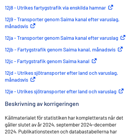
12j8 - Utrikes fartygstrafik via enskilda hamnar
(
Extern länk
)
12j9 - Transporter genom Saima kanal efter varuslag,
månadsvis
(
Extern länk
)
12ja - Transporter genom Saima kanal efter varuslag
(
Extern
12jb - Fartygstrafik genom Saima kanal, månadsvis
(
Extern 
12jc - Fartygstrafik genom Saima kanal
(
Extern länk
)
12jd - Utrikes sjötransporter efter land och varuslag,
månadsvis
(
Extern länk
)
12je - Utrikes sjötransporter efter land och varuslag
(
Extern 
Beskrivning av korrigeringen
Källmaterialet för statistiken har kompletterats när det
gäller slutet av år 2024, september 2024–december
2024. Publikationstexten och databastabellerna har