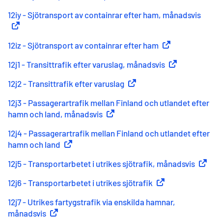
12iy - Sjötransport av containrar efter ham, månadsvis
(
Exte
12iz - Sjötransport av containrar efter ham
(
Extern länk
)
12j1 - Transittrafik efter varuslag, månadsvis
(
Extern länk
)
12j2 - Transittrafik efter varuslag
(
Extern länk
)
12j3 - Passagerartrafik mellan Finland och utlandet efter
hamn och land, månadsvis
(
Extern länk
)
12j4 - Passagerartrafik mellan Finland och utlandet efter
hamn och land
(
Extern länk
)
12j5 - Transportarbetet i utrikes sjötrafik, månadsvis
(
Extern
12j6 - Transportarbetet i utrikes sjötrafik
(
Extern länk
)
12j7 - Utrikes fartygstrafik via enskilda hamnar,
månadsvis
(
Extern länk
)