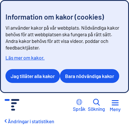
Information om kakor (cookies)
Vi använder kakor på vår webbplats. Nödvändiga kakor
behövs för att webbplatsen ska fungera på rätt sätt.
Andra kakor behövs för att visa videor, poddar och
feedbacktjäster.
Läs mer om kakor.
Jag tillåter alla kakor
Bara nödvändiga kakor
G
å
Språk
Sökning
Meny
t
i
Ändringar i statistiken
l