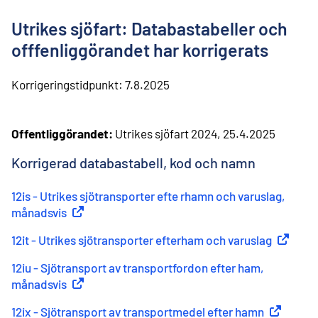
l
i
Utrikes sjöfart: Databastabeller och
n
n
offfenliggörandet har korrigerats
e
h
Korrigeringstidpunkt:
7.8.2025
å
l
l
Offentliggörandet:
Utrikes sjöfart 2024, 25.4.2025
Korrigerad databastabell, kod och namn
12is - Utrikes sjötransporter efte rhamn och varuslag,
månadsvis
(
Extern länk
)
12it - Utrikes sjötransporter efterham och varuslag
(
Extern 
12iu - Sjötransport av transportfordon efter ham,
månadsvis
(
Extern länk
)
12ix - Sjötransport av transportmedel efter hamn
(
Extern lä