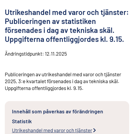
l
i
Utrikeshandel med varor och tjänster:
n
n
Publiceringen av statistiken
e
försenades i dag av tekniska skäl.
h
å
Uppgifterna offentliggjordes kl. 9.15.
l
l
Ändringstidpunkt:
12.11.2025
Publiceringen av utrikeshandel med varor och tjänster
2025, 3:e kvartalet försenades i dag av tekniska skäl.
Uppgifterna offentliggjordes kl. 9.15.
Innehåll som påverkas av förändringen
Statistik
Utrikeshandel med varor och tjänster