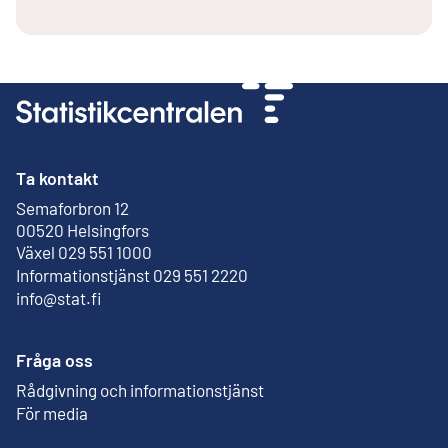
Ta kontakt
Semaforbron 12
Extern länk
00520 Helsingfors
Växel 029 551 1000
Informationstjänst 029 551 2220
info@stat.fi
Fråga oss
Rådgivning och informationstjänst
För media