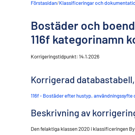
Förstasidan
/
Klassificeringar och dokumentati
n
e
h
Bostäder och boend
å
l
l
116f kategorinamn k
Korrigeringstidpunkt:
14.1.2026
Korrigerad databastabell
116f - Bostäder efter hustyp, användningssyft
Beskrivning av korrigeri
Den felaktiga klassen 2020 i klassificeringen By