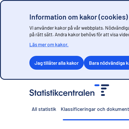
Information om kakor (cookies)
Vi använder kakor på vår webbplats. Nödvändiga
på rätt sätt. Andra kakor behövs för att visa vid
Läs mer om kakor.
Jag tillåter alla kakor
Bara nödvändiga k
G
å
t
i
All statistik
Klassificeringar och dokument
l
l
i
n