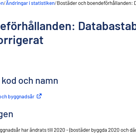
on
/
Ändringar i statistiken
/
Bostäder och boendeförhållanden: D
eförhållanden: Databastab
orrigerat
, kod och namn
e och byggnadsår
(
Extern länk
)
ngen
ggnadsår har ändrats till 2020 - (bostäder byggda 2020 och där