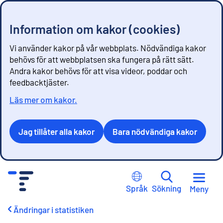
Information om kakor (cookies)
Vi använder kakor på vår webbplats. Nödvändiga kakor
behövs för att webbplatsen ska fungera på rätt sätt.
Andra kakor behövs för att visa videor, poddar och
feedbacktjäster.
Läs mer om kakor.
Jag tillåter alla kakor
Bara nödvändiga kakor
G
å
Språk
Sökning
Meny
t
i
Ändringar i statistiken
l