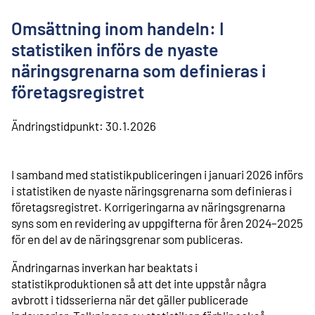
l
i
Omsättning inom handeln: I
n
n
statistiken införs de nyaste
e
näringsgrenarna som definieras i
h
å
företagsregistret
l
l
Ändringstidpunkt:
30.1.2026
I samband med statistikpubliceringen i januari 2026 införs
i statistiken de nyaste näringsgrenarna som definieras i
företagsregistret. Korrigeringarna av näringsgrenarna
syns som en revidering av uppgifterna för åren 2024–2025
för en del av de näringsgrenar som publiceras.
Ändringarnas inverkan har beaktats i
statistikproduktionen så att det inte uppstår några
avbrott i tidsserierna när det gäller publicerade