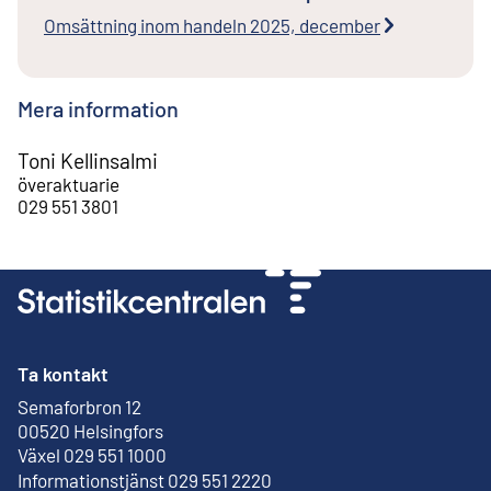
Omsättning inom handeln 2025, december
Mera information
Toni Kellinsalmi
överaktuarie
029 551 3801
Ta kontakt
Semaforbron 12
Extern länk
00520 Helsingfors
Växel 029 551 1000
Informationstjänst 029 551 2220