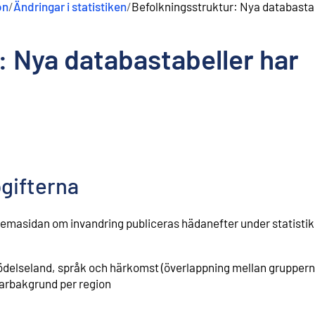
on
/
Ändringar i statistiken
/
Befolkningsstruktur: Nya databastab
: Nya databastabeller har
pgifterna
temasidan om invandring ⁠publiceras hädanefter under statisti
ödelseland, språk och härkomst (överlappning mellan gruppern
rarbakgrund per region