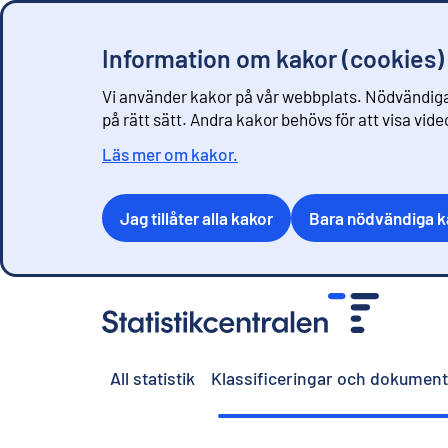
Information om kakor (cookies)
Vi använder kakor på vår webbplats. Nödvändiga
på rätt sätt. Andra kakor behövs för att visa vid
Läs mer om kakor.
Jag tillåter alla kakor
Bara nödvändiga k
G
å
t
i
All statistik
Klassificeringar och dokument
l
l
i
n