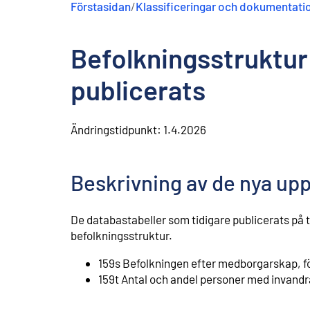
Förstasidan
/
Klassificeringar och dokumentati
n
e
h
Befolkningsstruktur
å
l
l
publicerats
Ändringstidpunkt:
1.4.2026
Beskrivning av de nya up
De databastabeller som tidigare publicerats på 
befolkningsstruktur.
159s Befolkningen efter medborgarskap, f
159t Antal och andel personer med invand