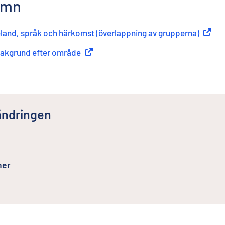
namn
eland, språk och härkomst (överlappning av grupperna)
(
Extern
bakgrund efter område
(
Extern länk
)
k
ändringen
ner