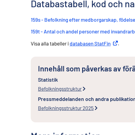
⁠Databastabell, kod och 
159s - Befolkning efter medborgarskap, födels
159t - Antal och andel personer med invandrar
Visa alla tabeller i
databasen StatFin
Extern län
.
Innehåll som påverkas av för
Statistik
Befolkningsstruktur
Pressmeddelanden och andra publikatio
Befolkningsstruktur 2025