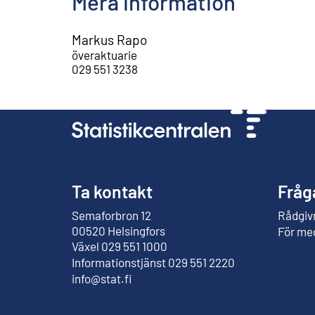
Mera information
Markus Rapo
överaktuarie
029 551 3238
Ta kontakt
Fråg
Semaforbron 12
Rådgivn
Extern länk
00520 Helsingfors
För me
Växel 029 551 1000
Informationstjänst 029 551 2220
info@stat.fi