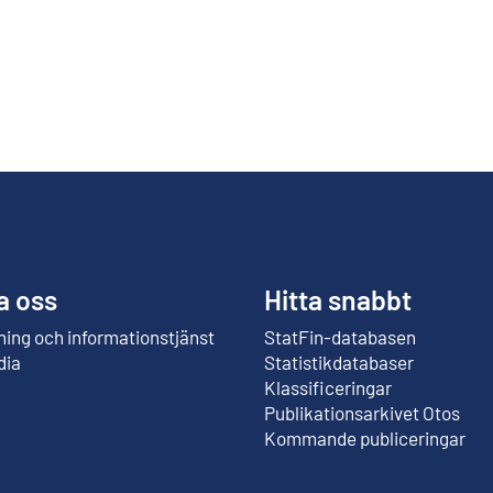
a oss
Hitta snabbt
ing och informationstjänst
StatFin-databasen
Extern länk
dia
Statistikdatabaser
Klassificeringar
Publikationsarkivet Otos
Extern länk
Kommande publiceringar