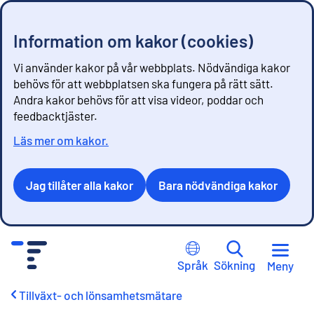
Information om kakor (cookies)
Vi använder kakor på vår webbplats. Nödvändiga kakor
behövs för att webbplatsen ska fungera på rätt sätt.
Andra kakor behövs för att visa videor, poddar och
feedbacktjäster.
Läs mer om kakor.
Jag tillåter alla kakor
Bara nödvändiga kakor
G
å
Språk
Sökning
Meny
t
i
Tillväxt- och lönsamhetsmätare
l