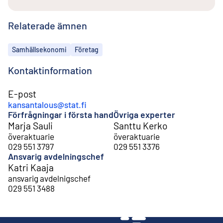
Relaterade ämnen
Ämnen
Samhällsekonomi
Företag
Kontaktinformation
E-post
kansantalous@stat.fi
Förfrågningar i första hand
Övriga experter
Marja Sauli
Santtu Kerko
överaktuarie
överaktuarie
029 551 3797
029 551 3376
Ansvarig avdelningschef
Katri Kaaja
ansvarig avdelnigschef
029 551 3488