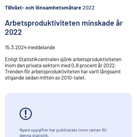
l
i
Tillväxt- och lönsamhetsmätare
2022
n
n
Arbetsproduktiviteten minskade år
e
2022
h
å
l
15.3.2024
meddelande
l
Enligt Statistikcentralen sjönk arbetsproduktiviteten
inom den privata sektorn med 0,8 procent år 2022.
Trenden för arbetsproduktiviteten har varit långsamt
stigande sedan mitten av 2010-talet.
Nyare uppgifter har publicerats inom ramen för
denna statistik.