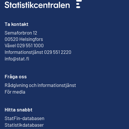
Ta kontakt
Semaforbron 12
Extern länk
00520 Helsingfors
Växel 029 551 1000
Informationstjänst 029 551 2220
info@stat.fi
Fråga oss
Rådgivning och informationstjänst
För media
Hitta snabbt
StatFin-databasen
Extern länk
Statistikdatabaser