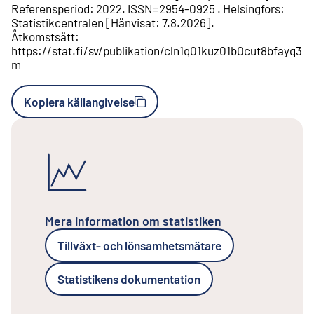
Referensperiod
:
2022
.
ISSN=
2954-0925
.
Helsingfors
:
Statistikcentralen
[
Hänvisat
:
7.8.2026
].
Åtkomstsätt
:
https://stat.fi/sv/publikation/cln1q01kuz01b0cut8bfayq3
m
Kopiera källangivelse
Mera information om statistiken
Tillväxt- och lönsamhetsmätare
Statistikens dokumentation