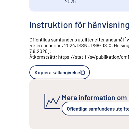
2025
Instruktion för hänvisnin
Offentliga samfundens utgifter efter ändamål
[
w
Referensperiod
:
2024
.
ISSN=
1798-081X
.
Helsing
7.8.2026
].
Åtkomstsätt
:
https://stat.fi/sv/publikation
Kopiera källangivelse
Mera information om 
Offentliga samfundens utgift