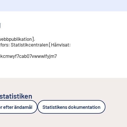
g
ebbpublikation
].
fors
:
Statistikcentralen
[
Hänvisat
:
/cm1kcmwyf7cab07vwwwlfyjm7
statistiken
er efter ändamål
Statistikens dokumentation