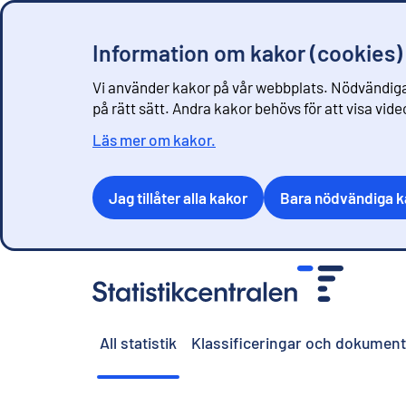
Information om kakor (cookies)
Vi använder kakor på vår webbplats. Nödvändiga
på rätt sätt. Andra kakor behövs för att visa vid
Läs mer om kakor.
Jag tillåter alla kakor
Bara nödvändiga k
G
å
t
i
All statistik
Klassificeringar och dokument
l
l
i
n