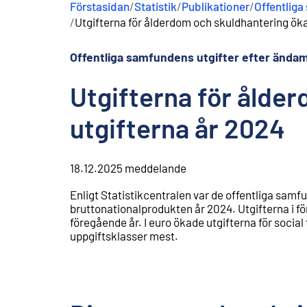
Förstasidan
/
Statistik
/
Publikationer
/
Offentliga
n
/
Utgifterna för ålderdom och skuldhantering öka
e
h
å
Offentliga samfundens utgifter efter ändam
l
l
Utgifterna för ålde
utgifterna år 2024
18.12.2025
meddelande
Enligt Statistikcentralen var de offentliga samfu
bruttonationalprodukten år 2024. Utgifterna i f
föregående år. I euro ökade utgifterna för social
uppgiftsklasser mest.