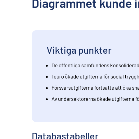
Diagrammet kunde i
Viktiga punkter
De offentliga samfundens konsoliderade
I euro ökade utgifterna för social tryg
Försvarsutgifterna fortsatte att öka sn
Av undersektorerna ökade utgifterna f
Databastabeller