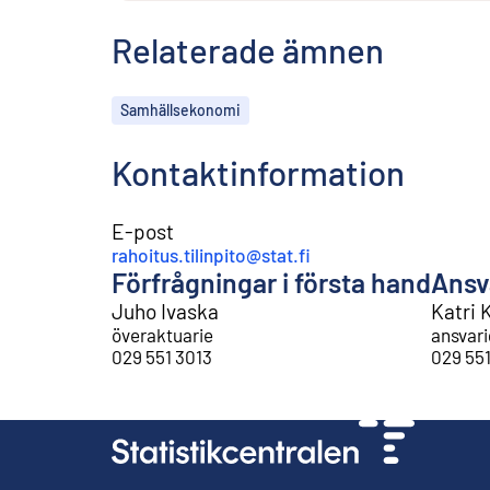
Relaterade ämnen
Ämnen
Samhällsekonomi
Kontaktinformation
E-post
rahoitus.tilinpito@stat.fi
Förfrågningar i första hand
Ansv
Juho Ivaska
Katri 
överaktuarie
ansvari
029 551 3013
029 55