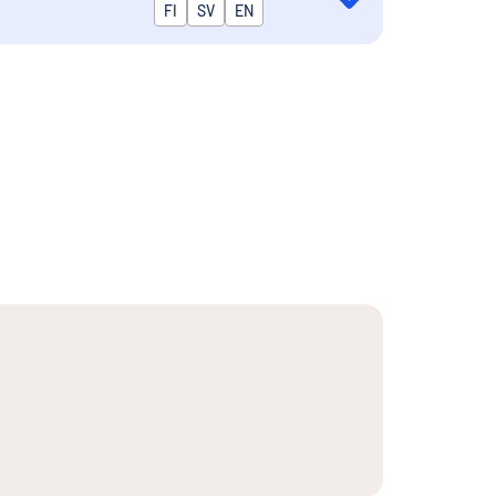
Publiceras på
FI
SV
EN