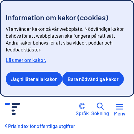
Information om kakor (cookies)
Vi använder kakor på vår webbplats. Nödvändiga kakor
behövs för att webbplatsen ska fungera på rätt sätt.
Andra kakor behövs för att visa videor, poddar och
feedbacktjäster.
Läs mer om kakor.
Jag tillåter alla kakor
Bara nödvändiga kakor
G
å
Språk
Sökning
Meny
t
i
Prisindex för offentliga utgifter
l