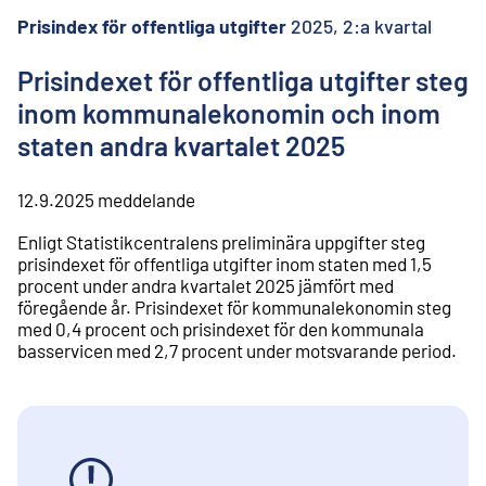
l
i
Prisindex för offentliga utgifter
2025, 2:a kvartal
n
n
Prisindexet för offentliga utgifter steg
e
inom kommunalekonomin och inom
h
å
staten andra kvartalet 2025
l
l
12.9.2025
meddelande
Enligt Statistikcentralens preliminära uppgifter steg
prisindexet för offentliga utgifter inom staten med 1,5
procent under andra kvartalet 2025 jämfört med
föregående år. Prisindexet för kommunalekonomin steg
med 0,4 procent och prisindexet för den kommunala
basservicen med 2,7 procent under motsvarande period.