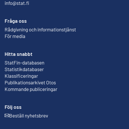
info@stat.fi
Fråga oss
Rådgivning och informationstjänst
För media
Hitta snabbt
StatFin-databasen
Extern länk
Statistikdatabaser
Klassificeringar
Publikationsarkivet Otos
Extern länk
Kommande publiceringar
Följ oss
Beställ nyhetsbrev
Extern länk