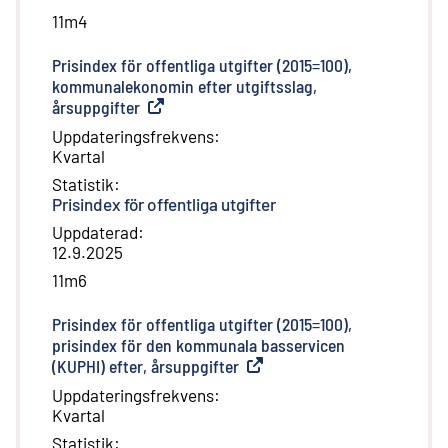
11m4
Prisindex för offentliga utgifter (2015=100),
kommunalekonomin efter utgiftsslag,
årsuppgifter
(
Extern länk
)
Uppdateringsfrekvens
:
Kvartal
Statistik
:
Prisindex för offentliga utgifter
Uppdaterad
:
12.9.2025
11m6
Prisindex för offentliga utgifter (2015=100),
prisindex för den kommunala basservicen
(KUPHI) efter, årsuppgifter
(
Extern länk
)
Uppdateringsfrekvens
:
Kvartal
Statistik
: