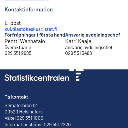
Kontaktinformation
E-post
kui.tilastokeskus@stat.fi
Förfrågningar i första hand
Ansvarig avdelningschef
Pentti Wanhatalo
Katri Kaaja
överaktuarie
ansvarig avdelnigschef
029 551 2685
029 551 3488
Ta kontakt
Semaforbron 12
Extern länk
00520 Helsingfors
Växel 029 551 1000
Informationstjänst 029 551 2220