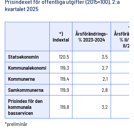
Prisindexet för offentliga utgifter (2015=100), 2:a
kvartalet 2025
*)
*)
Årsförändrings-
Årsföränd
Indextal
% 2023-2024
% II/2
II/20
Statsekonomin
120,5
3,5
Kommunalekonomi
119,3
2,7
Kommunerna
119,4
2,1
Samkommunerna
119,9
2,8
Prisindex för den
kommunala
119,8
3,2
basservicen
*preliminär