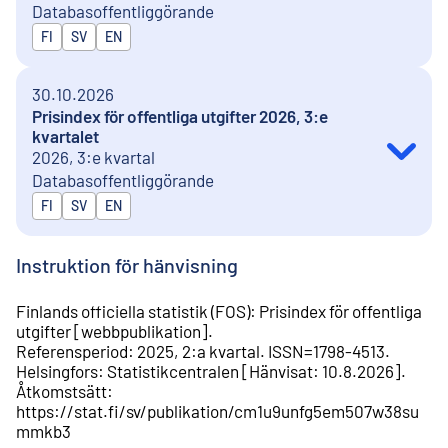
Databasoffentliggörande
Publiceras på
FI
SV
EN
30.10.2026
Prisindex för offentliga utgifter 2026, 3:e
kvartalet
2026, 3:e kvartal
Databasoffentliggörande
Publiceras på
FI
SV
EN
Instruktion för hänvisning
Finlands officiella statistik (FOS)
:
Prisindex för offentliga
utgifter
[
webbpublikation
].
Referensperiod
:
2025, 2:a kvartal
.
ISSN=
1798-4513
.
Helsingfors
:
Statistikcentralen
[
Hänvisat
:
10.8.2026
].
Åtkomstsätt
:
https://stat.fi/sv/publikation/cm1u9unfg5em507w38su
mmkb3