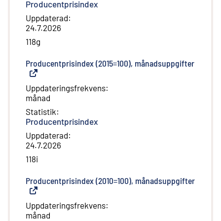
Producentprisindex
Uppdaterad
:
24.7.2026
118g
Producentprisindex (2015=100), månadsuppgifter
(
Extern
Uppdateringsfrekvens
:
månad
Statistik
:
Producentprisindex
Uppdaterad
:
24.7.2026
118i
Producentprisindex (2010=100), månadsuppgifter
(
Extern
Uppdateringsfrekvens
:
månad