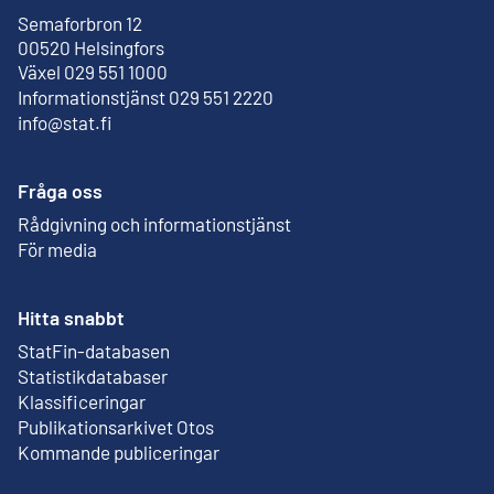
Semaforbron 12
Extern länk
00520 Helsingfors
Växel 029 551 1000
Informationstjänst 029 551 2220
info@stat.fi
Fråga oss
Rådgivning och informationstjänst
För media
Hitta snabbt
StatFin-databasen
Extern länk
Statistikdatabaser
Klassificeringar
Publikationsarkivet Otos
Extern länk
Kommande publiceringar