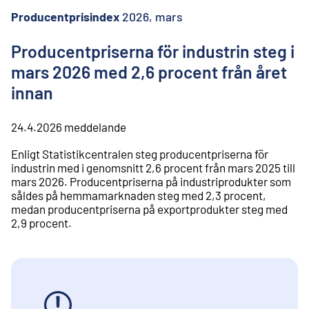
l
i
Producentprisindex
2026, mars
n
n
Producentpriserna för industrin steg i
e
mars 2026 med 2,6 procent från året
h
å
innan
l
l
24.4.2026
meddelande
Enligt Statistikcentralen steg producentpriserna för
industrin med i genomsnitt 2,6 procent från mars 2025 till
mars 2026. Producentpriserna på industriprodukter som
såldes på hemmamarknaden steg med 2,3 procent,
medan producentpriserna på exportprodukter steg med
2,9 procent.