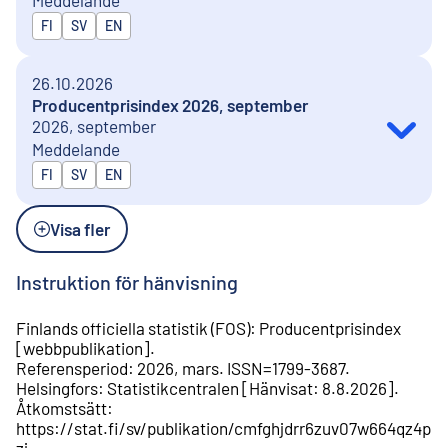
Publiceras på
FI
SV
EN
26.10.2026
Producentprisindex 2026, september
2026, september
Meddelande
Publiceras på
FI
SV
EN
Visa fler
Instruktion för hänvisning
Finlands officiella statistik (FOS)
:
Producentprisindex
[
webbpublikation
].
Referensperiod
:
2026, mars
.
ISSN=
1799-3687
.
Helsingfors
:
Statistikcentralen
[
Hänvisat
:
8.8.2026
].
Åtkomstsätt
:
https://stat.fi/sv/publikation/cmfghjdrr6zuv07w664qz4p
zj