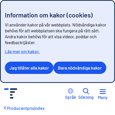
Information om kakor (cookies)
Vi använder kakor på vår webbplats. Nödvändiga kakor
behövs för att webbplatsen ska fungera på rätt sätt.
Andra kakor behövs för att visa videor, poddar och
feedbacktjäster.
Läs mer om kakor.
Jag tillåter alla kakor
Bara nödvändiga kakor
G
å
Språk
Sökning
Meny
t
i
Producentprisindex
l