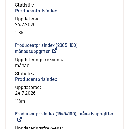
Statistik
:
Producentprisindex
Uppdaterad
:
24.7.2026
118k
Producentprisindex (2005=100),
månadsuppgifter
(
Extern länk
)
Uppdateringsfrekvens
:
månad
Statistik
:
Producentprisindex
Uppdaterad
:
24.7.2026
118m
Producentprisindex (1949=100), månadsuppgifter
(
Extern
Uppdateringsfrekvens
: