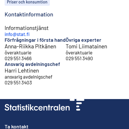
Ämnen
Priser och konsumtion
Kontaktinformation
Informationstjänst
info@stat.fi
Förfrågningar i första hand
Övriga experter
Anna-Riikka Pitkänen
Tomi Liimatainen
överaktuarie
överaktuarie
029 551 3466
029 551 3490
Ansvarig avdelningschef
Harri Lehtinen
ansvarig avdelnigschef
029 551 3403
Ta kontakt